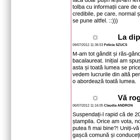
tolba cu informații care de
credibile, pe care, normal ș
se pune altfel. ::)))
La dip
09/07/2012 11:36:53
Felicia SZUCS
M-am tot gândit și răs-gând
bacalaureat. Inițial am sp
asta și toată lumea se pric
vedem lucrurile din altă pe
o abordează toată lumea.
Vă rog
06/07/2012 11:16:05
Claudia ANDRON
Suspendați-l rapid că de 
ștampila. Orice am vota, no
putea fi mai bine?! Uniți-vă t
gașcă comună și conduceți ț