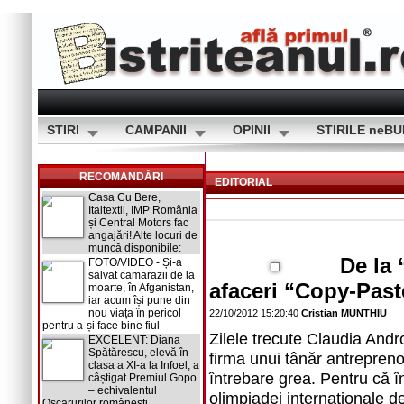
STIRI
CAMPANII
OPINII
STIRILE neB
RECOMANDĂRI
EDITORIAL
Casa Cu Bere,
Italtextil, IMP România
și Central Motors fac
angajări! Alte locuri de
muncă disponibile:
De la 
FOTO/VIDEO - Și-a
salvat camarazii de la
afaceri “Copy-Past
moarte, în Afganistan,
iar acum își pune din
nou viața în pericol
22/10/2012 15:20:40
Cristian MUNTHIU
pentru a-și face bine fiul
Zilele trecute Claudia Andr
EXCELENT: Diana
Spătărescu, elevă în
firma unui tânăr antrepreno
clasa a XI-a la Infoel, a
întrebare grea. Pentru că în
câștigat Premiul Gopo
– echivalentul
olimpiadei internaționale d
Oscarurilor românești