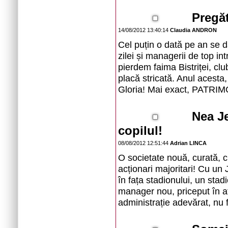
Pregăti
14/08/2012 13:40:14
Claudia ANDRON
Cel puțin o dată pe an se d
zilei și managerii de top intr
pierdem faima Bistriței, clu
placă stricată. Anul acesta
Gloria! Mai exact, PATRIM
Nea Je
copilul!
08/08/2012 12:51:44
Adrian LINCA
O societate nouă, curată, c
acționari majoritari! Cu un
în fața stadionului, un sta
manager nou, priceput în af
administrație adevărat, nu