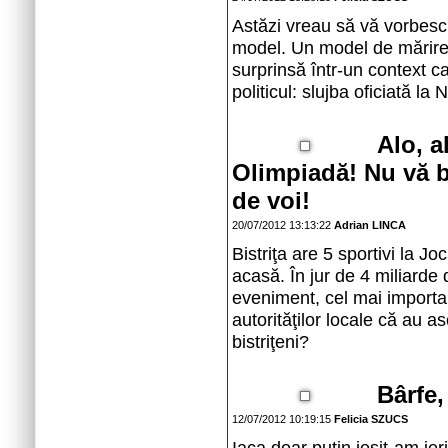
Astăzi vreau să vă vorbesc
model. Un model de mărire 
surprinsă într-un context ca
politicul: slujba oficiată la
Alo, a
Olimpiadă! Nu vă ba
de voi!
20/07/2012 13:13:22
Adrian LINCA
Bistriţa are 5 sportivi la J
acasă. În jur de 4 miliard
eveniment, cel mai importan
autorităţilor locale că a
bistriţeni?
Bârfe,
12/07/2012 10:19:15
Felicia SZUCS
Iaca doar puțin ieșit-am ier