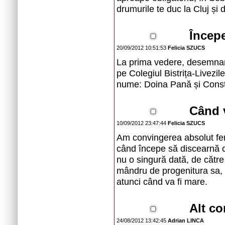
drumurile te duc la Cluj și 
Începe
20/09/2012 10:51:53
Felicia SZUCS
La prima vedere, desemnar
pe Colegiul Bistrița-Livezil
nume: Doina Pană și Const
Când v
10/09/2012 23:47:44
Felicia SZUCS
Am convingerea absolut fermă
când începe să discearnă c
nu o singură dată, de către
mândru de progenitura sa, de
atunci când va fi mare.
Alt co
24/08/2012 13:42:45
Adrian LINCA