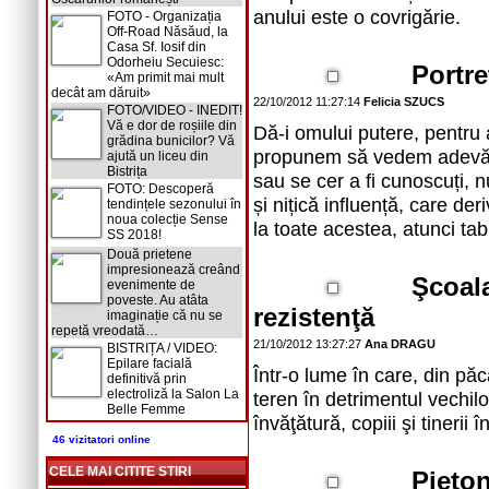
anului este o covrigărie.
FOTO - Organizația
Off-Road Năsăud, la
Casa Sf. Iosif din
Odorheiu Secuiesc:
Portre
«Am primit mai mult
decât am dăruit»
22/10/2012 11:27:14
Felicia SZUCS
FOTO/VIDEO - INEDIT!
Vă e dor de roșiile din
Dă-i omului putere, pentru 
grădina bunicilor? Vă
propunem să vedem adevăra
ajută un liceu din
Bistrița
sau se cer a fi cunoscuți, 
FOTO: Descoperă
și nițică influență, care d
tendințele sezonului în
noua colecție Sense
la toate acestea, atunci ta
SS 2018!
Două prietene
impresionează creând
Şcoala
evenimente de
poveste. Au atâta
rezistenţă
imaginație că nu se
repetă vreodată…
21/10/2012 13:27:27
Ana DRAGU
BISTRIȚA / VIDEO:
Epilare facială
Într-o lume în care, din păc
definitivă prin
electroliză la Salon La
teren în detrimentul vechilo
Belle Femme
învăţătură, copiii şi tinerii
46 vizitatori online
CELE MAI CITITE STIRI
Pieton