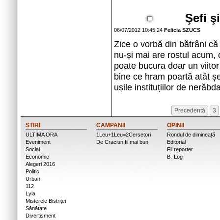
Şefi şi
06/07/2012 10:45:24
Felicia SZUCS
Zice o vorbă din bătrâni că
nu-și mai are rostul acum, 
poate bucura doar un viitor 
bine ce hram poartă atât șef
ușile instituțiilor de nerăbda
Precedentă
3
STIRI
CAMPANII
OPINII
ULTIMA ORA
1Leu+1Leu=2Cersetori
Rondul de dimineață
Eveniment
De Craciun fii mai bun
Editorial
Social
Fii reporter
Economic
B.-Log
Alegeri 2016
Politic
Urban
112
Lyla
Misterele Bistriței
Sănătate
Divertisment