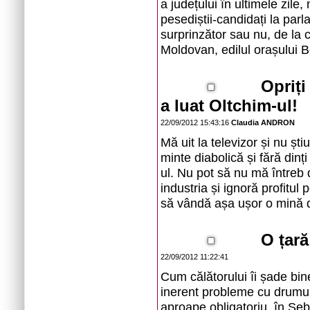
a județului în ultimele zile
pesediștii-candidați la par
surprinzător sau nu, de la c
Moldovan, edilul orașului 
Opriți
a luat Oltchim-ul!
22/09/2012 15:43:16
Claudia ANDRON
Mă uit la televizor și nu ș
minte diabolică și fără dinț
ul. Nu pot să nu mă întreb 
industria și ignoră profitul 
să vândă așa ușor o mină 
O țară
22/09/2012 11:22:41
Cum călătorului îi șade bi
inerent probleme cu drumul 
aproape obligatoriu, în Se