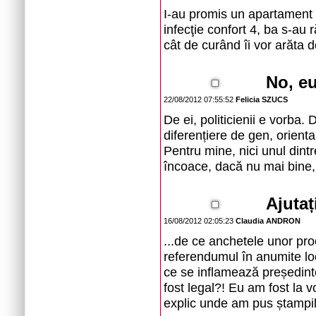
I-au promis un apartament 
infecţie confort 4, ba s-au r
cât de curând îi vor arăta d
No, eu
22/08/2012 07:55:52
Felicia SZUCS
De ei, politicienii e vorba.
diferențiere de gen, orientar
Pentru mine, nici unul dintr
încoace, dacă nu mai bine,
Ajutaț
16/08/2012 02:05:23
Claudia ANDRON
...de ce anchetele unor pro
referendumul în anumite loc
ce se inflamează președintel
fost legal?! Eu am fost la 
explic unde am pus ștampila