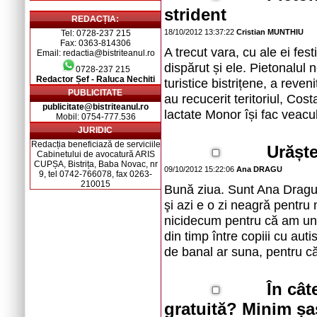
strident
REDACȚIA:
18/10/2012 13:37:22
Cristian MUNTHIU
Tel: 0728-237 215
Fax: 0363-814306
A trecut vara, cu ale ei fest
Email: redactia@bistriteanul.ro
dispărut și ele. Pietonalul 
0728-237 215
Redactor Șef - Raluca Nechiti
turistice bistrițene, a reven
PUBLICITATE
au recucerit teritoriul, Co
publicitate@bistriteanul.ro
lactate Monor își fac veacul
Mobil: 0754-777.536
JURIDIC
Redacția beneficiază de serviciile
Urăște
Cabinetului de avocatură ARIS
CUPȘA, Bistrița, Baba Novac, nr
09/10/2012 15:22:06
Ana DRAGU
9, tel 0742-766078, fax 0263-
210015
Bună ziua. Sunt Ana Dragu,
şi azi e o zi neagră pentru
nicidecum pentru că am un 
din timp între copiii cu auti
de banal ar suna, pentru c
În cât
gratuită? Minim șa