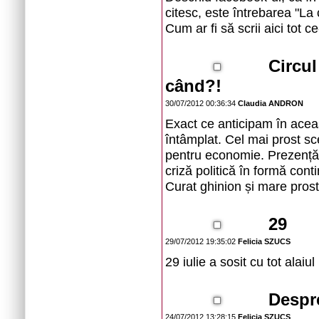
citesc, este întrebarea "La
Cum ar fi să scrii aici tot c
Circul
când?!
30/07/2012 00:36:34
Claudia ANDRON
Exact ce anticipam în aceas
întâmplat. Cel mai prost sce
pentru economie. Prezență 
criză politică în formă conti
Curat ghinion și mare prost
29
29/07/2012 19:35:02
Felicia SZUCS
29 iulie a sosit cu tot alaiu
Despre
24/07/2012 13:28:15
Felicia SZUCS