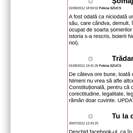
Șomaju
02/08/2012 18:50:02
Felicia SZUCS
A fost odată ca niciodată u
său, care cândva, demult, î
ocupat de soarta șomerilor 
istoria s-a rescris, boierii 
noi).
Trădar
01/08/2012 19:41:35
Felicia SZUCS
De câteva ore bune, toată c
Nimeni nu vrea să afle altc
Constituțională, pentru că
corectitudine, legalitate, le
rămân doar cuvinte. UPDA
Tu la 
30/07/2012 12:43:25
Deschid facebook-ul, ca în 