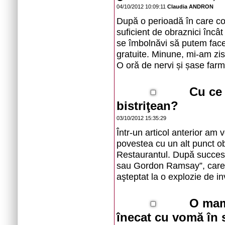
04/10/2012 10:09:11
Claudia ANDRON
După o perioadă în care copi
suficient de obraznici înc
se îmbolnăvi să putem face 
gratuite. Minune, mi-am zis
O oră de nervi și șase farm
Cu ce
bistriţean?
03/10/2012 15:35:29
Într-un articol anterior am 
povestea cu un alt punct obl
Restaurantul. După succesu
sau Gordon Ramsay”, care a
aşteptat la o explozie de inv
O mam
înecat cu vomă în s