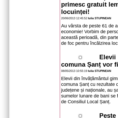
primesc gratuit le
locuinței!
20/06/2013 12:45:52
Iulia STUPINEAN
Au vârsta de peste 61 de an
economie! Vorbim de perso
această perioadă, din parte
de foc pentru încălzirea loc
Elevii
comuna Șanț vor fi 
08/05/2013 10:55:19
Iulia STUPINEAN
Elevii din învățământul gimn
comuna Șanț cu rezultate de
județene și naționale, au ș
sumelor lunare de bani se fa
de Consiliul Local Șanț.
Peste