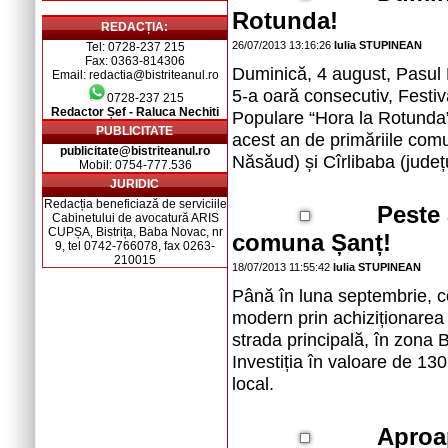
Rotunda!
REDACȚIA:
26/07/2013 13:16:26
Iulia STUPINEAN
Tel: 0728-237 215
Fax: 0363-814306
Duminică, 4 august, Pasul 
Email: redactia@bistriteanul.ro
5-a oară consecutiv, Festival
0728-237 215
Redactor Șef - Raluca Nechiti
Populare “Hora la Rotunda”.
PUBLICITATE
acest an de primăriile comun
publicitate@bistriteanul.ro
Năsăud) și Cîrlibaba (jude
Mobil: 0754-777.536
JURIDIC
Redacția beneficiază de serviciile
Peste
Cabinetului de avocatură ARIS
CUPȘA, Bistrița, Baba Novac, nr
comuna Șanț!
9, tel 0742-766078, fax 0263-
210015
18/07/2013 11:55:42
Iulia STUPINEAN
Până în luna septembrie, c
modern prin achiziționarea
strada principală, în zona B
Investiția în valoare de 130
local.
Aproap