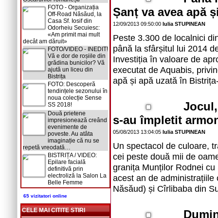
FOTO - Organizația
Șanț va avea apă ș
Off-Road Năsăud, la
Casa Sf. Iosif din
12/09/2013 09:50:00
Iulia STUPINEAN
Odorheiu Secuiesc:
«Am primit mai mult
Peste 3.300 de localnici d
decât am dăruit»
până la sfârșitul lui 2014 de
FOTO/VIDEO - INEDIT!
Vă e dor de roșiile din
Investiția în valoare de ap
grădina bunicilor? Vă
executat de Aquabis, privin
ajută un liceu din
Bistrița
apă și apă uzată în Bistriț
FOTO: Descoperă
tendințele sezonului în
noua colecție Sense
Jocul,
SS 2018!
Două prietene
s-au împletit armo
impresionează creând
evenimente de
05/08/2013 13:04:05
Iulia STUPINEAN
poveste. Au atâta
imaginație că nu se
Un spectacol de culoare, tra
repetă vreodată…
cei peste două mii de oame
BISTRIȚA / VIDEO:
Epilare facială
granița Munților Rodnei cu 
definitivă prin
electroliză la Salon La
acest an de administrațiile
Belle Femme
Năsăud) și Cîrlibaba din S
65 vizitatori online
CELE MAI CITITE STIRI
Dumini