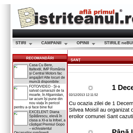
STIRI
CAMPANII
OPINII
STIRILE neB
RECOMANDĂRI
ȘANȚ
Casa Cu Bere,
Italtextil, IMP România
și Central Motors fac
angajări! Alte locuri de
muncă disponibile:
1 Dec
FOTO/VIDEO - Și-a
salvat camarazii de la
moarte, în Afganistan,
02/12/2013 12:11:52
iar acum își pune din
Cu ocazia zilei de 1 Decembr
nou viața în pericol
pentru a-și face bine fiul
Silvea Moisil au organizat 
EXCELENT: Diana
eroilor comunei Sant cazuti
Spătărescu, elevă în
clasa a XI-a la Infoel, a
câștigat Premiul Gopo
– echivalentul
Până l
Oscarurilor românești