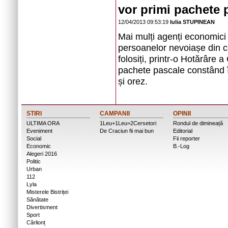
vor primi pachete 
12/04/2013 09:53:19
Iulia STUPINEAN
Mai mulți agenți economici a
persoanelor nevoiașe din c
folosiți, printr-o Hotărâre 
pachete pascale constând î
și orez.
STIRI
CAMPANII
OPINII
ULTIMA ORA
1Leu+1Leu=2Cersetori
Rondul de dimineață
Eveniment
De Craciun fii mai bun
Editorial
Social
Fii reporter
Economic
B.-Log
Alegeri 2016
Politic
Urban
112
Lyla
Misterele Bistriței
Sănătate
Divertisment
Sport
Cârlionț