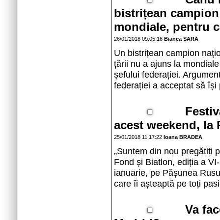
bistrițean campion 
mondiale, pentru c
26/01/2018 09:05:16
Bianca SARA
Un bistrițean campion națion
țării nu a ajuns la mondiale
șefului federației. Argument
federației a acceptat să îș
Festiv
acest weekend, la 
25/01/2018 11:17:22
Ioana BRADEA
„Suntem din nou pregătiți p
Fond și Biatlon, ediția a V
ianuarie, pe Pășunea Rusu 
care îi așteaptă pe toți pas
Va fa