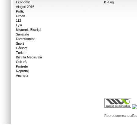
Economic
B.-Log
Alegeri 2016
Politic
Urban
112
Lyla
Misterele Bistriței
Sănătate
Divertisment
Sport
Cârlionț
Turism
Bistrița Medievală
Cultură
Portrete
Reportaj
Ancheta
Reproducerea totală sa