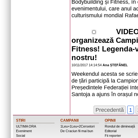
Bodybuilding și Fitness, în
evenimentului, care anul ace
culturismului mondial Rafael
VIDEO:
organizează Campi
Fitness! Legenda-v
nostru!
10/11/2017 14:14:54
Ana ȘTEFĂNEL
Weekendul acesta se scrie i
de țări participă la Campio
Președintele Federației Int
Santoja a ajuns în orașul n
Precedentă
1
STIRI
CAMPANII
OPINII
ULTIMA ORA
1Leu+1Leu=2Cersetori
Rondul de dimineață
Eveniment
De Craciun fii mai bun
Editorial
Social
Fii reporter