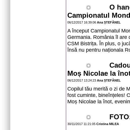
O hand
Campionatul Mondi
06/12/2017 16:39:06
Ana ȘTEFĂNEL
A început Campionatul Mond
Germania. România îl are 
CSM Bistrița. În plus, o jucă
însă nu pentru naționala R
Cadour
Moș Nicolae la înot
06/12/2017 13:24:23
Ana ȘTEFĂNEL
Copilul tău merită o zi de 
fost cuminte, bineînțeles! 
Moș Nicolae la înot, evenime
FOTO: 
30/11/2017 11:21:05
Cristina MILEA