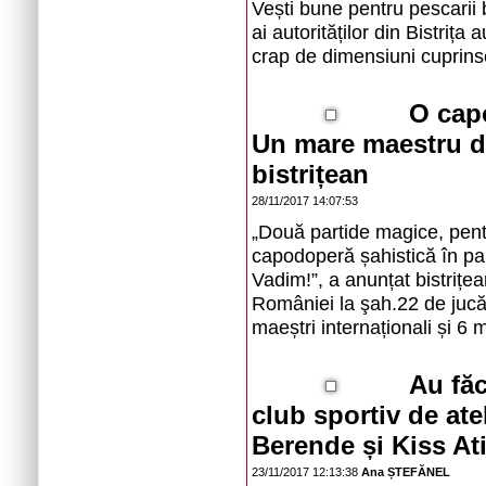
Vești bune pentru pescarii b
ai autorităților din Bistriț
crap de dimensiuni cuprins
O capo
Un mare maestru di
bistrițean
28/11/2017 14:07:53
„Două partide magice, pentr
capodoperă șahistică în pa
Vadim!”, a anunțat bistrițea
României la şah.22 de jucăto
maeștri internaționali și 6 m
Au făc
club sportiv de at
Berende și Kiss Ati
23/11/2017 12:13:38
Ana ȘTEFĂNEL