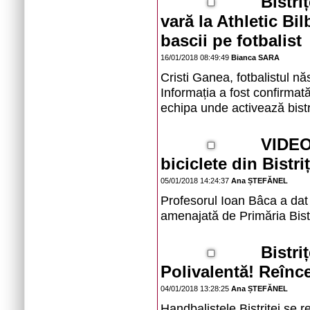
Bistri
vară la Athletic Bi
bascii pe fotbalist
16/01/2018 08:49:49
Bianca SARA
Cristi Ganea, fotbalistul năs
Informația a fost confirmat
echipa unde activează bistr
VIDEO
biciclete din Bistri
05/01/2018 14:24:37
Ana ȘTEFĂNEL
Profesorul Ioan Bâca a dat 
amenajată de Primăria Bistr
Bistri
Polivalentă! Reînc
04/01/2018 13:28:25
Ana ȘTEFĂNEL
Handbalistele Bistriței se r