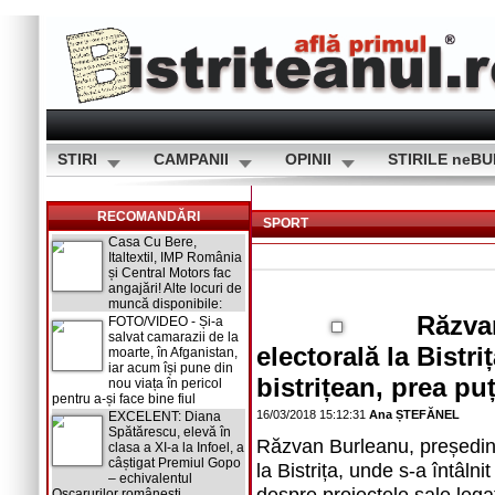
STIRI
CAMPANII
OPINII
STIRILE neB
RECOMANDĂRI
SPORT
Casa Cu Bere,
Italtextil, IMP România
și Central Motors fac
angajări! Alte locuri de
muncă disponibile:
Răzva
FOTO/VIDEO - Și-a
salvat camarazii de la
electorală la Bistri
moarte, în Afganistan,
iar acum își pune din
bistrițean, prea pu
nou viața în pericol
pentru a-și face bine fiul
16/03/2018 15:12:31
Ana ȘTEFĂNEL
EXCELENT: Diana
Spătărescu, elevă în
Răzvan Burleanu, președint
clasa a XI-a la Infoel, a
câștigat Premiul Gopo
la Bistrița, unde s-a întâlnit 
– echivalentul
despre proiectele sale legat
Oscarurilor românești