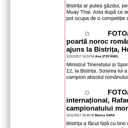
Bistrița ar putea găzdui, 
Muay Thai. Asta după ce au
pot ocupa de o competiție
FOTO/
poartă noroc româ
ajuns la Bistrița, 
12/11/2017 14:14:16
Ana ȘTEFĂNEL
Ministrul Tineretului și Spo
12, la Bistrița. Sosirea lui
campion absolut românului
FOTO/
internațional, Rafa
campionatului mond
11/11/2017 19:45:09
Bianca SARA
Bistrița a făcut față cu bri