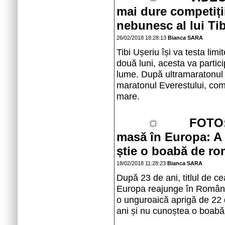
mai dure competiți
nebunesc al lui Ti
26/02/2018 18:28:13
Bianca SARA
Tibi Ușeriu își va testa lim
două luni, acesta va partici
lume. După ultramaratonul 
maratonul Everestului, comp
mare.
FOTO: 
masă în Europa: A ve
știe o boabă de r
18/02/2018 11:28:23
Bianca SARA
După 23 de ani, titlul de c
Europa reajunge în România
o unguroaică aprigă de 22 d
ani și nu cunoștea o boabă