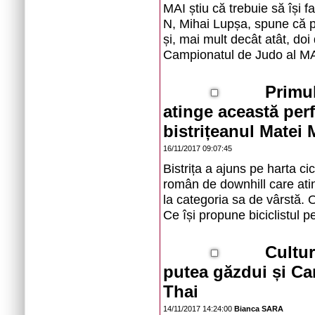
MAI știu că trebuie să își f
N, Mihai Lupșa, spune că po
și, mai mult decât atât, doi 
Campionatul de Judo al M
Primul
atinge această per
bistrițeanul Matei 
16/11/2017 09:07:45
Bistrița a ajuns pe harta ci
român de downhill care at
la categoria sa de vârstă. O
Ce își propune biciclistul p
Cultur
putea găzdui și C
Thai
14/11/2017 14:24:00
Bianca SARA