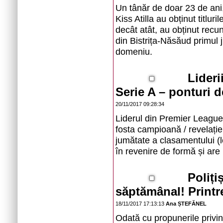
Un tânăr de doar 23 de ani
Kiss Atilla au obținut titl
decât atât, au obținut recu
din Bistrița-Năsăud primul j
domeniu.
Lideri
Serie A – ponturi d
20/11/2017 09:28:34
Liderul din Premier League,
fosta campioană / revelație
jumătate a clasamentului (l
în revenire de formă și are
Polițiș
săptămânal! Printre
18/11/2017 17:13:13
Ana ȘTEFĂNEL
Odată cu propunerile privind î