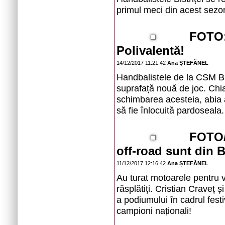
primul meci din acest sezon
FOTO:
Polivalentă!
14/12/2017 11:21:42
Ana ȘTEFĂNEL
Handbalistele de la CSM Bi
suprafață nouă de joc. Chi
schimbarea acesteia, abia 
să fie înlocuită pardoseala.
FOTO/
off-road sunt din Bi
11/12/2017 12:16:42
Ana ȘTEFĂNEL
Au turat motoarele pentru vi
răsplătiți. Cristian Craveț 
a podiumului în cadrul festi
campioni naționali!