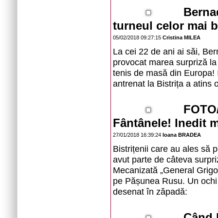
Bernad
turneul celor mai 
05/02/2018 09:27:15
Cristina MILEA
La cei 22 de ani ai săi, Be
provocat marea surpriză la
tenis de masă din Europa! I
antrenat la Bistrița a atins
FOTO/V
Fântânele! Inedit 
27/01/2018 16:39:24
Ioana BRADEA
Bistrițenii care au ales să
avut parte de câteva surpri
Mecanizată „General Grigor
pe Pășunea Rusu. Un ochi v
desenat în zăpadă:
Când b