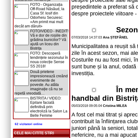
FOTO - Organizația
președintele a preferat să
Off-Road Năsăud, la
despre proiectele viitoare -
Casa Sf. Iosif din
Odorheiu Secuiesc:
«Am primit mai mult
decât am dăruit»
Sezonu
FOTO/VIDEO - INEDIT!
Vă e dor de roșiile din
07/03/2018 14:37:03
Ana ȘTEFĂNEL
grădina bunicilor? Vă
ajută un liceu din
Municipalitatea a reușit să
Bistrița
zile în acest sezon, mai ale
FOTO: Descoperă
tendințele sezonului în
Costurile nu au fost mici,
noua colecție Sense
sunt bune și la anul, odată
SS 2018!
Două prietene
investiția.
impresionează creând
evenimente de
poveste. Au atâta
În mem
imaginație că nu se
repetă vreodată…
handbal din Bistriț
BISTRIȚA / VIDEO:
Epilare facială
05/03/2018 09:05:04
Cristina MILEA
definitivă prin
electroliză la Salon La
A fost cel mai titrat și aprec
Belle Femme
contribuit la înființarea clu
62 vizitatori online
juniori până la seniori, to
CELE MAI CITITE STIRI
nefericire, nu a mai apucat 