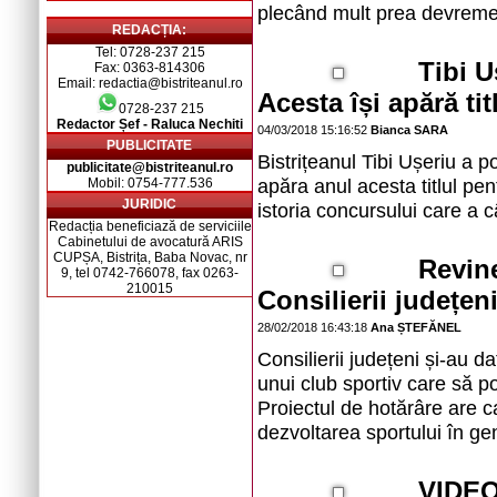
plecând mult prea devreme d
REDACȚIA:
Tel: 0728-237 215
Tibi U
Fax: 0363-814306
Email: redactia@bistriteanul.ro
Acesta își apără ti
0728-237 215
Redactor Șef - Raluca Nechiti
04/03/2018 15:16:52
Bianca SARA
PUBLICITATE
Bistrițeanul Tibi Ușeriu a p
publicitate@bistriteanul.ro
apăra anul acesta titlul pen
Mobil: 0754-777.536
JURIDIC
istoria concursului care a c
Redacția beneficiază de serviciile
Cabinetului de avocatură ARIS
CUPȘA, Bistrița, Baba Novac, nr
Revin
9, tel 0742-766078, fax 0263-
210015
Consilierii județen
28/02/2018 16:43:18
Ana ȘTEFĂNEL
Consilierii județeni și-au da
unui club sportiv care să p
Proiectul de hotărâre are ca
dezvoltarea sportului în gen
VIDEO 