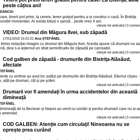
peste câțiva ani!
a DANCIU
are, tinerii pot primi, la cerere, teren gratuit pentru a-și construi o casă. În Bistrița
posibil momentan. Ar exista totuși o șansă... peste vreo 4 ani.
citește tot articolul
[ 0 coment
VIDEO: Drumul din Măgura Ilvei, sub zăpadă
17/01/2018 15:01:01
Ana ȘTEFĂNEL
 a trimis redacției imagini cu drumul din Măgura Ilvei. Acesta spune că drumarii nu a
zonă, deși s-a așternut un strat semnificativ de zăpadă pe carosabil.
citește tot articolul
[ 0 coment
Cod galben de zăpadă - drumurile din Bistrița-Năsăud,
afectate
ȘTEFĂNEL
ente cu victime au avut loc astăzi pe drumurile din Bistrița-Năsăud. Eternul clișeu - 
, atât pe drumari, cât și pe șoferi.
citește tot articolul
[ 0 coment
Drumarii vor fi amendați în urma accidentelor din această
dimineață
ȘTEFĂNEL
dimineață de la Beclean și Nepos au venit cu urmări și pentru drumarii care nu și-a
-au amendat.
citește tot articolul
[ 0 coment
COD GALBEN: Atenție cum circulați! Ninsoarea nu se
oprește prea curând