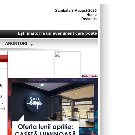
Sambata 8-August-2026
Home
Redactia
Eşti martor la un eveniment care poate deveni o ştire? Sună-
ANUNTURI
Publicitate
e
ță
.”
arii