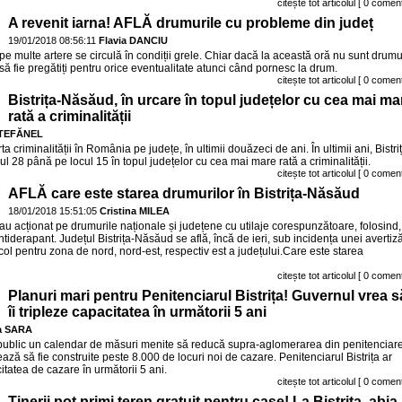
citește tot articolul
[ 0 coment
A revenit iarna! AFLĂ drumurile cu probleme din județ
19/01/2018 08:56:11
Flavia DANCIU
 pe multe artere se circulă în condiții grele. Chiar dacă la această oră nu sunt drumu
 să fie pregătiți pentru orice eventualitate atunci când pornesc la drum.
citește tot articolul
[ 0 coment
Bistrița-Năsăud, în urcare în topul județelor cu cea mai ma
rată a criminalității
ȘTEFĂNEL
a criminalității în România pe județe, în ultimii douăzeci de ani. În ultimii ani, Bistri
l 28 până pe locul 15 în topul județelor cu cea mai mare rată a criminalității.
citește tot articolul
[ 0 coment
AFLĂ care este starea drumurilor în Bistrița-Năsăud
18/01/2018 15:51:05
Cristina MILEA
au acționat pe drumurile naționale și județene cu utilaje corespunzătoare, folosind,
ntiderapant. Județul Bistrița-Năsăud se află, încă de ieri, sub incidența unei avertiză
col pentru zona de nord, nord-est, respectiv est a județului.Care este starea
citește tot articolul
[ 0 coment
Planuri mari pentru Penitenciarul Bistrița! Guvernul vrea s
îi tripleze capacitatea în următorii 5 ani
a SARA
ut public un calendar de măsuri menite să reducă supra-aglomerarea din penitenciare
ază să fie construite peste 8.000 de locuri noi de cazare. Penitenciarul Bistrița ar
itatea de cazare în următorii 5 ani.
citește tot articolul
[ 0 coment
Tinerii pot primi teren gratuit pentru case! La Bistrița, abia