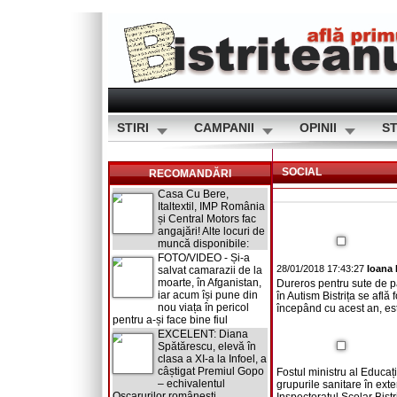
STIRI
CAMPANII
OPINII
ST
SOCIAL
RECOMANDĂRI
Casa Cu Bere,
Italtextil, IMP România
și Central Motors fac
angajări! Alte locuri de
muncă disponibile:
FOTO/VIDEO - Și-a
28/01/2018 17:43:27
Ioana
salvat camarazii de la
moarte, în Afganistan,
Dureros pentru sute de păr
iar acum își pune din
în Autism Bistrița se afl
nou viața în pericol
începând cu acest an, este
pentru a-și face bine fiul
EXCELENT: Diana
Spătărescu, elevă în
clasa a XI-a la Infoel, a
câștigat Premiul Gopo
Fostul ministru al Educaț
– echivalentul
grupurile sanitare în exte
Oscarurilor românești