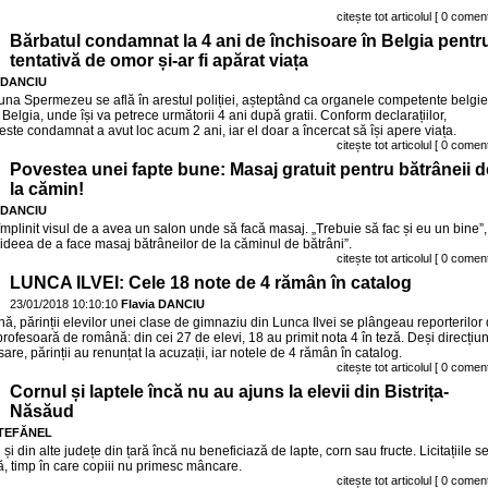
citește tot articolul
[ 0 coment
Bărbatul condamnat la 4 ani de închisoare în Belgia pentr
tentativă de omor și-ar fi apărat viața
a DANCIU
na Spermezeu se află în arestul poliției, așteptând ca organele competente belgi
în Belgia, unde își va petrece următorii 4 ani după gratii. Conform declarațiilor,
ste condamnat a avut loc acum 2 ani, iar el doar a încercat să își apere viața.
citește tot articolul
[ 0 coment
Povestea unei fapte bune: Masaj gratuit pentru bătrâneii d
la cămin!
a DANCIU
 împlinit visul de a avea un salon unde să facă masaj. „Trebuie să fac și eu un bine”,
t ideea de a face masaj bătrâneilor de la căminul de bătrâni”.
citește tot articolul
[ 0 coment
LUNCA ILVEI: Cele 18 note de 4 rămân în catalog
23/01/2018 10:10:10
Flavia DANCIU
nă, părinții elevilor unei clase de gimnaziu din Lunca Ilvei se plângeau reporterilor
rofesoară de română: din cei 27 de elevi, 18 au primit nota 4 în teză. Deși direcțiu
re, părinții au renunțat la acuzații, iar notele de 4 rămân în catalog.
citește tot articolul
[ 0 coment
Cornul și laptele încă nu au ajuns la elevii din Bistrița-
Năsăud
ȘTEFĂNEL
 și din alte județe din țară încă nu beneficiază de lapte, corn sau fructe. Licitațiile s
, timp în care copiii nu primesc mâncare.
citește tot articolul
[ 0 coment