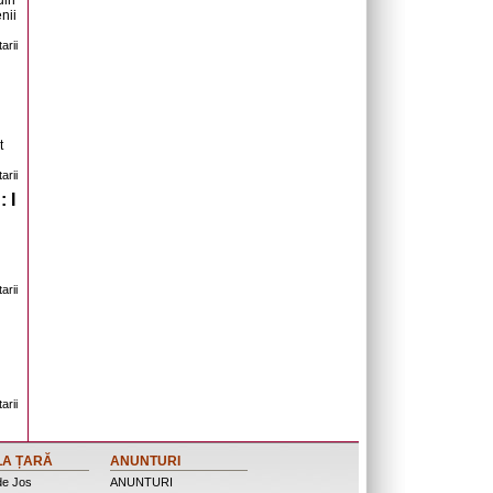
din
nii
arii
t
arii
 I
arii
arii
LA ȚARĂ
ANUNTURI
de Jos
ANUNTURI