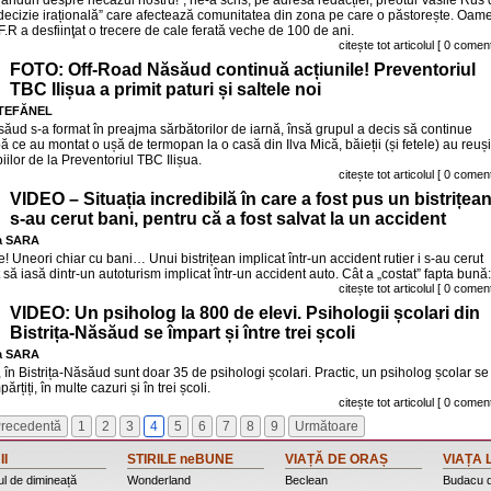
 rânduri despre necazul nostru!”, ne-a scris, pe adresa redacției, preotul Vasile Rus 
ecizie irațională” care afectează comunitatea din zona pe care o păstorește. Oame
F.R a desfiinţat o trecere de cale ferată veche de 100 de ani.
citește tot articolul
[ 0 coment
FOTO: Off-Road Năsăud continuă acțiunile! Preventoriul
TBC Ilișua a primit paturi și saltele noi
ȘTEFĂNEL
ăud s-a format în preajma sărbătorilor de iarnă, însă grupul a decis să continue
 ce au montat o ușă de termopan la o casă din Ilva Mică, băieții (și fetele) au reuși
iilor de la Preventoriul TBC Ilișua.
citește tot articolul
[ 0 coment
VIDEO – Situația incredibilă în care a fost pus un bistrițean:
s-au cerut bani, pentru că a fost salvat la un accident
a SARA
! Uneori chiar cu bani… Unui bistrițean implicat într-un accident rutier i s-au cerut
 să iasă dintr-un autoturism implicat într-un accident auto. Cât a „costat” fapta bună:
citește tot articolul
[ 0 coment
VIDEO: Un psiholog la 800 de elevi. Psihologii școlari din
Bistrița-Năsăud se împart și între trei școli
a SARA
 în Bistrița-Năsăud sunt doar 35 de psihologi școlari. Practic, un psiholog școlar se
țiți, în multe cazuri și în trei școli.
citește tot articolul
[ 0 coment
recedentă
1
2
3
4
5
6
7
8
9
Următoare
II
STIRILE neBUNE
VIAȚĂ DE ORAȘ
VIAȚA 
l de dimineață
Wonderland
Beclean
Budacu 