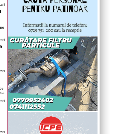
arii
u
ene
arii
e
arii
 de
nea
arii
e
arii