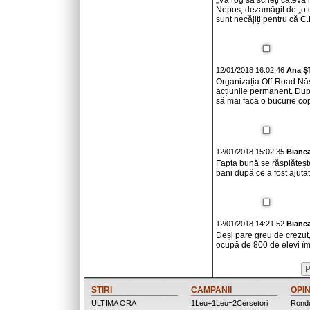
„Vă rog să scrieți câteva
Nepos, dezamăgit de „o d
sunt necăjiți pentru că C.
12/01/2018 16:02:46
Ana 
Organizația Off-Road Năs
acțiunile permanent. După
să mai facă o bucurie cop
12/01/2018 15:02:35
Bianc
Fapta bună se răsplătește
bani după ce a fost ajutat
12/01/2018 14:21:52
Bianc
Deși pare greu de crezut,
ocupă de 800 de elevi împăr
P
STIRI
CAMPANII
OPIN
ULTIMA ORA
1Leu+1Leu=2Cersetori
Rondu