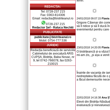
lemn.
REDACȚIA:
Tel: 0728-237 215
Fax: 0363-814306
Email: redactia@bistriteanul.ro
24/01/2018 09:07:15
Flavi
Grigore Căienar din comu
0728-237 215
să îl ridice și să îl ducă 
Redactor Șef - Raluca Nechiti
evenimentul pentru care e
PUBLICITATE
publicitate@bistriteanul.ro
Mobil: 0754-777.536
JURIDIC
23/01/2018 14:20:05
Flavi
Redacția beneficiază de serviciile
O bistrițeancă și-a văzut
Cabinetului de avocatură ARIS
mi-am zis, „și așa a veni
CUPȘA, Bistrița, Baba Novac, nr
9, tel 0742-766078, fax 0263-
210015
Înainte de vacanța de iar
nedreptatea făcută de o p
a făcut demersurile necesa
22/01/2018 14:16:38
Ana 
Elevii din Bistrița-Năsăud
evaluează și reevaluează