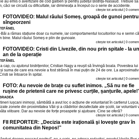
gie au emis o avertizare de cod galben și pentru județul Bistrița-Năsăud. Trebuie să
, căci se circulă cu dificultate, iar dimineața a început cu o serie de accidente.
citește tot articolul
[ 0 coment
FOTO/VIDEO: Malul râului Someș, groapă de gunoi pentru
sîngeorzeni
ȘTEFĂNEL
-Băi a rămas stațiune doar cu numele, iar comportamentul locuitorilor nu e semn c
în bine. Malul râului Someș e plin de gunoaie.
citește tot articolul
[ 0 coment
FOTO/VIDEO: Cristi din Livezile, din nou prin spitale - la u
an de la operație
ȘTEFĂNEL
a cap, cu ajutorul bistrițenilor, Cristian Nagy a reușit să învingă boala. Povestea lui
și suma de care era nevoie a fost strânsă în mai puțin de 24 de ore. La aproximativ
risti se întoarce în spital.
citește tot articolul
[ 0 coment
FOTO: Au nevoie de brațe cu suflet inimos. „Să nu ne fie
rușine de prietenii care ne privesc curțile, șanțurile, apele!
 BRADEA
 tineri lușcani inimoși, sâmbătă a avut loc o acțiune de voluntariat în cartierul Lușca
zate zonele din proximitatea Văii și a clădirilor dezafectate ale școlii, iar voluntarii 
ăta viitoare. Dar au nevoie de forțe proaspete și ajutoare. Cine se oferă?
citește tot articolul
[ 0 coment
FII REPORTER: „Decizia este iraţională şi loveşte grav în
comunitatea din Nepos!”