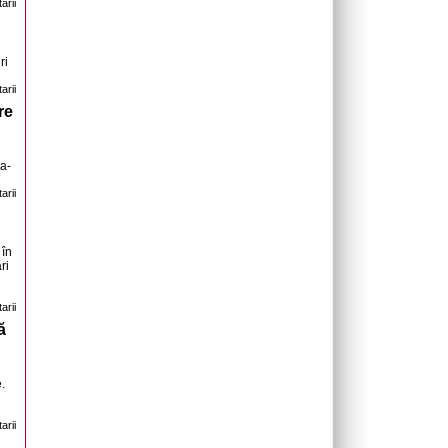
arii
ri
arii
re
ța-
arii
 în
ri
arii
ă
.
arii