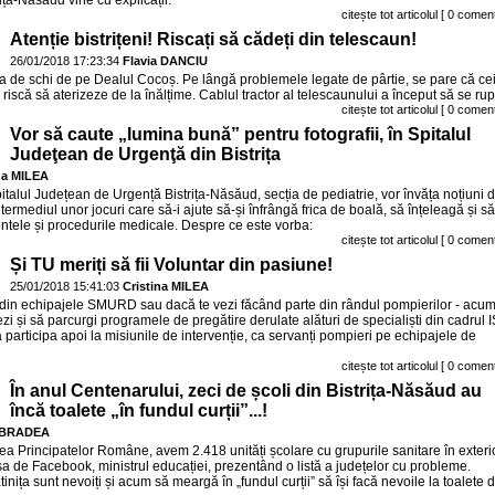
ița-Năsăud vine cu explicații:
citește tot articolul
[ 0 coment
Atenție bistrițeni! Riscați să cădeți din telescaun!
26/01/2018 17:23:34
Flavia DANCIU
ia de schi de pe Dealul Cocoș. Pe lângă problemele legate de pârtie, se pare că ce
riscă să aterizeze de la înălțime. Cablul tractor al telescaunului a început să se rup
citește tot articolul
[ 0 coment
Vor să caute „lumina bună” pentru fotografii, în Spitalul
Judeţean de Urgenţă din Bistrița
na MILEA
pitalul Județean de Urgență Bistrița-Năsăud, secția de pediatrie, vor învăța noțiuni 
ntermediul unor jocuri care să-i ajute să-și înfrângă frica de boală, să înțeleagă și să
ntele și procedurile medicale. Despre ce este vorba:
citește tot articolul
[ 0 coment
Și TU meriți să fii Voluntar din pasiune!
25/01/2018 15:41:03
Cristina MILEA
e din echipajele SMURD sau dacă te vezi făcând parte din rândul pompierilor - acu
i și să parcurgi programele de pregătire derulate alături de specialiști din cadrul 
 participa apoi la misiunile de intervenție, ca servanți pompieri pe echipajele de
citește tot articolul
[ 0 coment
În anul Centenarului, zeci de școli din Bistrița-Năsăud au
încă toalete „în fundul curții”...!
 BRADEA
ea Principatelor Române, avem 2.418 unități școlare cu grupurile sanitare în exterio
 sa de Facebook, ministrul educației, prezentând o listă a județelor cu probleme.
ătinița sunt nevoiți și acum să meargă în „fundul curții” să își facă nevoile la toalete 