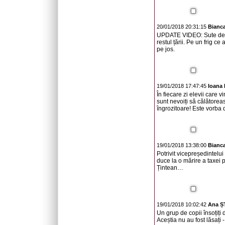
20/01/2018 20:31:15
Bianc
UPDATE VIDEO: Sute de bist
restul țării. Pe un frig ce
pe jos.
19/01/2018 17:47:45
Ioana
În fiecare zi elevii care v
sunt nevoiți să călătoreas
îngrozitoare! Este vorba de
19/01/2018 13:38:00
Bianc
Potrivit vicepreședintelui
duce la o mărire a taxei 
Țintean…
19/01/2018 10:02:42
Ana 
Un grup de copii însoțiți
Aceștia nu au fost lăsați 