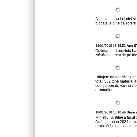
A nins din nou în județ și
blocate, e bine ca șoferii
18/01/2018 16:15:52
Ana 
Cotidianul.ro prezintă hart
Năsăud a urcat de pe locu
Utilajele de deszăpezire 
total, 562 tone material a
cod galben de vânt și vis
drumurilor:
18/01/2018 13:10:49
Bianc
Ministrul Justiției a făc
Astfel, până în 2024 urme
urma să își tripleze capac