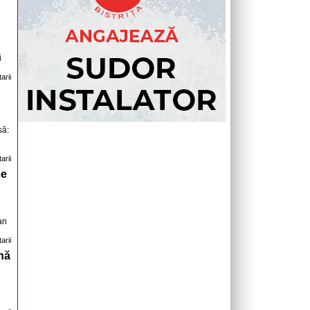
i
arii
să:
arii
ce
an
arii
nă