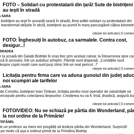
FOTO – Solidari cu protestatarii din țară! Sute de bistrițeni
au ieșit în stradă
a SARA
rițeni au ieșit în această seară în stradă, fiind astfel solidari cu protestatarii din
 a transformat străzile în sticlă, bistrițenii au pornit în marș parcurgând câțiva kilometr
citește tot articolul
[ 0 coment
FOTO: Înghesuiți în autobuz, ca sarmalele. Contra cost,
desigur...!
 BRADEA
in la școală din Galații Bistriței în oraș trec prin același calvar, la întoarcerea spre ca
că în picioare, într-un autobuz arhiplin. Părinții sunt disperați: „Condițiile sunt
spre copiii noștri care sunt puși zilnic într-un real pericol...!”
citește tot articolul
[ 0 coment
Licitația pentru firma care va aduna gunoiul din județ adu
noi scumpiri ale tarifelor
a SARA
 de Consiliu Județean Ioan Țintean, licitația pentru noul operator de salubritate va
percepute pentru colectarea deșeurilor. Creșterea nu va fi, însă, drastică, asigură Io
citește tot articolul
[ 0 coment
FOTO/VIDEO: Nu se schiază pe pârtia din Wonderland, pâ
la noi ordine de la Primărie!
ȘTEFĂNEL
 de un profesor au mers ieri pregătiți să testeze pârtia din Wonderland. Surpriză!
- pe motiv că așa e ordinul primit de la Primăria Bistrița.