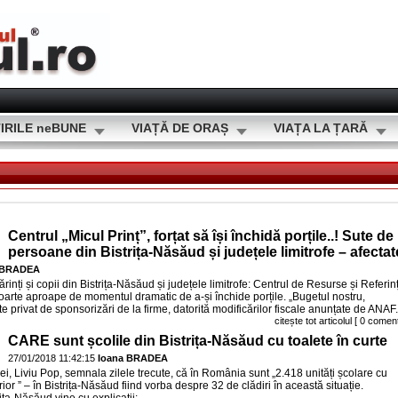
IRILE neBUNE
VIAȚĂ DE ORAȘ
VIAȚA LA ȚARĂ
Centrul „Micul Prinț”, forțat să își închidă porțile..! Sute de
persoane din Bistrița-Năsăud și județele limitrofe – afectat
 BRADEA
inți și copii din Bistrița-Năsăud și județele limitrofe: Centrul de Resurse și Referin
ă foarte aproape de momentul dramatic de a-și închide porțile. „Bugetul nostru,
 privat de sponsorizări de la firme, datorită modificărilor fiscale anunțate de ANAF..
citește tot articolul
[ 0 coment
CARE sunt școlile din Bistrița-Năsăud cu toalete în curte
27/01/2018 11:42:15
Ioana BRADEA
iei, Liviu Pop, semnala zilele trecute, că în România sunt „2.418 unități școlare cu
rior ” – în Bistrița-Năsăud fiind vorba despre 32 de clădiri în această situație.