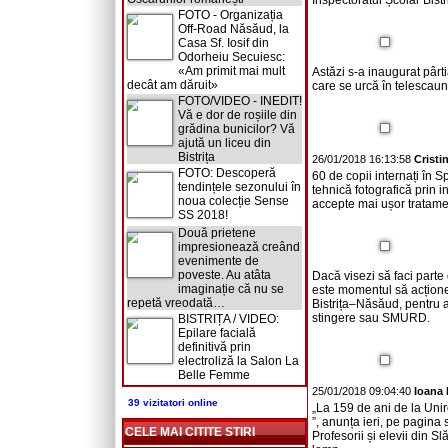
Inspectoratul Școlar Bistr
FOTO - Organizația
Off-Road Năsăud, la
Casa Sf. Iosif din
Odorheiu Secuiesc:
«Am primit mai mult
Astăzi s-a inaugurat pârt
decât am dăruit»
care se urcă în telescaun 
FOTO/VIDEO - INEDIT!
Vă e dor de roșiile din
grădina bunicilor? Vă
ajută un liceu din
Bistrița
26/01/2018 16:13:58
Cristi
FOTO: Descoperă
60 de copii internați în S
tendințele sezonului în
tehnică fotografică prin i
noua colecție Sense
accepte mai ușor tratame
SS 2018!
Două prietene
impresionează creând
evenimente de
poveste. Au atâta
Dacă visezi să faci part
imaginație că nu se
este momentul să acționez
repetă vreodată…
Bistrița–Năsăud, pentru a
stingere sau SMURD.
BISTRIȚA / VIDEO:
Epilare facială
definitivă prin
electroliză la Salon La
Belle Femme
25/01/2018 09:04:40
Ioana
39 vizitatori online
„La 159 de ani de la Unir
”, anunța ieri, pe pagina
CELE MAI CITITE STIRI
Profesorii și elevii din Sl