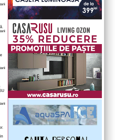
arii
i
ă.
arii
de
arii
m
ISU
arii
r.
din