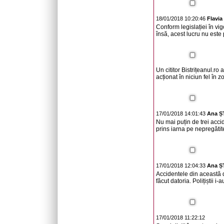
18/01/2018 10:20:46
Flavi
Conform legislației în vigo
însă, acest lucru nu este 
Un cititor Bistrițeanul.ro
acționat în niciun fel în 
17/01/2018 14:01:43
Ana 
Nu mai puțin de trei accid
prins iarna pe nepregătite
17/01/2018 12:04:33
Ana 
Accidentele din această 
făcut datoria. Polițiștii i
17/01/2018 11:22:12