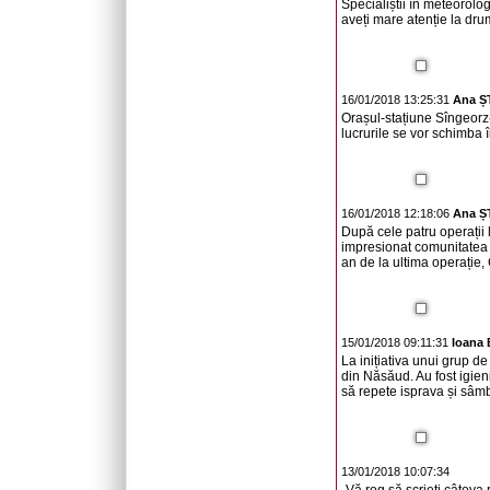
Specialiștii în meteorolo
aveți mare atenție la drum
16/01/2018 13:25:31
Ana 
Orașul-stațiune Sîngeorz
lucrurile se vor schimba 
16/01/2018 12:18:06
Ana 
După cele patru operații l
impresionat comunitatea 
an de la ultima operație, C
15/01/2018 09:11:31
Ioana
La inițiativa unui grup de
din Năsăud. Au fost igieni
să repete isprava și sâmb
13/01/2018 10:07:34