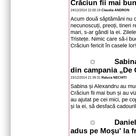
Crăciun fii mai bun
24/12/2014 22:00:19
Claudia ANDRON
Acum două săptămâni nu cr
necunoscuți, preoți, tineri 
mari, s-ar gândi la ei. Zilel
Tristețe. Nimic care să-i b
Crăciun fericit în casele lor
Sabina
din campania „De C
23/12/2014 21:39:31
Raluca NECHITI
Sabina și Alexandru au munc
Crăciun fii mai bun și au vizi
au ajutat pe cei mici, pe c
și la ei, să desfacă cadouril
Daniel
adus pe Moşu' la f