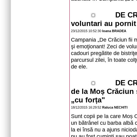
DE CR
voluntari au pornit
23/12/2015 10:52:30
Ioana BRADEA
Campania „De Crăciun fii ma
şi emoţionant! Zeci de volu
cadouri pregătite de bistriţe
parcursul zilei, în toate co
de ele.
DE CR
de la Moș Crăciun 
„cu forța"
18/12/2015 16:29:52
Raluca NECHITI
Sunt copii pe la care Moș C
un bătrânel cu barba albă c
la ei însă nu a ajuns niciod
nu au fost cuminți sau poat