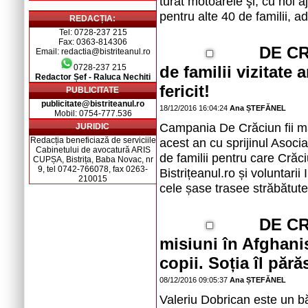
turat motoarele şi, cu noi 
pentru alte 40 de familii, a
REDACȚIA:
Tel: 0728-237 215
Fax: 0363-814306
DE CR
Email: redactia@bistriteanul.ro
0728-237 215
de familii vizitate
Redactor Șef - Raluca Nechiti
fericit!
PUBLICITATE
publicitate@bistriteanul.ro
18/12/2016 16:04:24
Ana ȘTEFĂNEL
Mobil: 0754-777.536
Campania De Crăciun fii mai 
JURIDIC
Redacția beneficiază de serviciile
acest an cu sprijinul Asocia
Cabinetului de avocatură ARIS
de familii pentru care Crăc
CUPȘA, Bistrița, Baba Novac, nr
9, tel 0742-766078, fax 0263-
Bistrițeanul.ro și voluntari
210015
cele șase trasee străbătute
DE CRĂ
misiuni în Afghanis
copii. Soția îl păr
08/12/2016 09:05:37
Ana ȘTEFĂNEL
Valeriu Dobrican este un băr