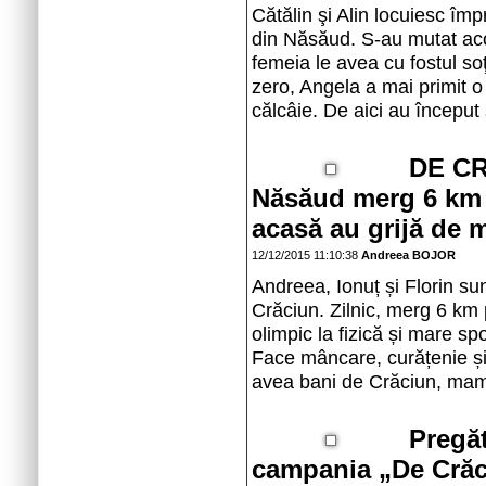
Cătălin şi Alin locuiesc îm
din Năsăud. S-au mutat ac
femeia le avea cu fostul soţ
zero, Angela a mai primit o 
călcâie. De aici au început 
DE CRĂ
Năsăud merg 6 km l
acasă au grijă de
12/12/2015 11:10:38
Andreea BOJOR
Andreea, Ionuț și Florin sun
Crăciun. Zilnic, merg 6 km p
olimpic la fizică și mare sp
Face mâncare, curățenie și
avea bani de Crăciun, mama
Pregăt
campania „De Crăci