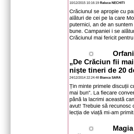
10/12/2015 10:16:19
Raluca NECHITI
Crăciunul se apropie cu pași
alături de cei pe la care 
puternici, an de an suntem 
bune. Campaniei i se alătur
Crăciunul mai fericit pentru
Orfani
„De Crăciun fii ma
niște tineri de 20 d
24/12/2014 22:24:48
Bianca SARA
Țin minte primele discuții 
mai bun”. La fiecare conve
până la lacrimi această cam
avut! Trebuie să recunosc 
lecția de viață mi-am primit-
Magia 