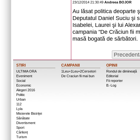
23/12/2014 21:30:49
Andreea BOJOR
Au lăsat politica deoparte şi
Deputatul Daniel Suciu şi s
Isabelei, Laurei şi lui Alex
campania "De Crăciun fii m
masă bogată de sărbători.
Precedent
STIRI
CAMPANII
OPINII
ULTIMA ORA
1Leu+1Leu=2Cersetori
Rondul de dimineață
Eveniment
De Craciun fii mai bun
Editorial
Social
Fii reporter
Economic
B.-Log
Alegeri 2016
Politic
Urban
112
Lyla
Misterele Bistriței
Sănătate
Divertisment
Sport
Cârlionț
Turism