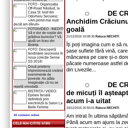
FOTO - Organizația
Off-Road Năsăud, la
DE CR
Casa Sf. Iosif din
Odorheiu Secuiesc:
Anchidim Crăciunul
«Am primit mai mult
decât am dăruit»
goală
FOTO/VIDEO - INEDIT!
Vă e dor de roșiile din
21/12/2016 10:08:30
Raluca NECHITI
grădina bunicilor? Vă
ajută un liceu din
Îți poți imagina cum e să 
Bistrița
FOTO: Descoperă
șase suflete fără vină, care 
tendințele sezonului în
mâncarea pe care și-o dores
noua colecție Sense
SS 2018!
păcate numeroase astfel de 
Două prietene
din Livezile...
impresionează creând
evenimente de
poveste. Au atâta
imaginație că nu se
DE CR
repetă vreodată…
de micuți îl aștea
BISTRIȚA / VIDEO:
Epilare facială
acum i-a uitat
definitivă prin
electroliză la Salon La
Belle Femme
19/12/2016 20:50:01
Raluca NECHITI
Am intrat în ultima săpt
45 vizitatori online
Până acum am ajuns la zeci 
CELE MAI CITITE STIRI