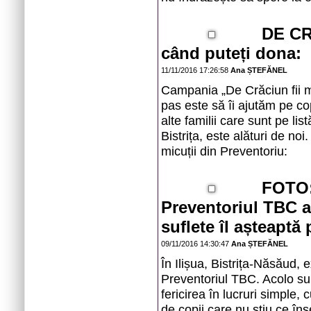
DE CR
când puteți dona:
11/11/2016 17:26:58
Ana ȘTEFĂNEL
Campania „De Crăciun fii ma
pas este să îi ajutăm pe cop
alte familii care sunt pe li
Bistrița, este alături de no
micuții din Preventoriu:
FOTO:
Preventoriul TBC a
suflete îl așteapt
09/11/2016 14:30:47
Ana ȘTEFĂNEL
În Ilișua, Bistrița-Năsăud, 
Preventoriul TBC. Acolo sun
fericirea în lucruri simple,
de copii care nu știu ce 