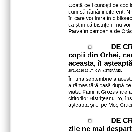
Odată ce-i cunoști pe copila
cum să rămâi indiferent. Niș
în care vor intra în bibliote
că știm că bistrițenii nu vo
Parva în campania de Crăc
DE CR
copii din Orhei, c
aceasta, îl așteap
29/11/2016 12:17:46
Ana ȘTEFĂNEL
În luna septembrie a acestui
a rămas fără casă după ce f
viață. Familia Grozav are a
cititorilor Bistrițeanul.ro, î
așteaptă și ei pe Moș Crăc
DE CR
zile ne mai despart