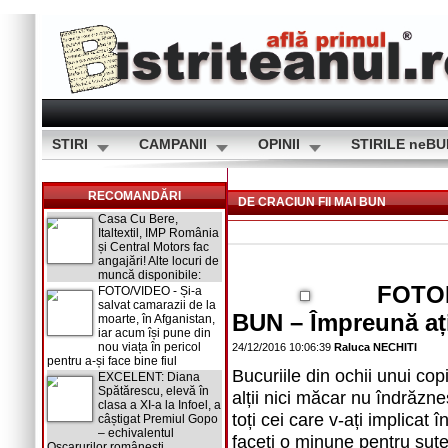
STIRI
CAMPANII
OPINII
STIRILE neB
RECOMANDĂRI
DE CRACIUN FII MAI BUN
Casa Cu Bere,
Italtextil, IMP România
și Central Motors fac
angajări! Alte locuri de
muncă disponibile:
FOTOR
FOTO/VIDEO - Și-a
salvat camarazii de la
BUN – Împreună aț
moarte, în Afganistan,
iar acum își pune din
nou viața în pericol
24/12/2016 10:06:39
Raluca NECHITI
pentru a-și face bine fiul
Bucuriile din ochii unui copi
EXCELENT: Diana
Spătărescu, elevă în
alții nici măcar nu îndrăzne
clasa a XI-a la Infoel, a
toți cei care v-ați implicat 
câștigat Premiul Gopo
– echivalentul
faceți o minune pentru sute
Oscarurilor românești