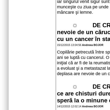
iar singurul venit sigur sunt 
munceşte cu ziua pe unde a
mâncare şi lemne.
DE CR
nevoie de un căruci
cu un cancer în sta
15/12/2015 13:04:56
Andreea BOJOR
Copilărie petrecută între sp
ani se luptă cu cancerul. O
iniţial că ar fi de la reumat
a evoluat şi a metastazat l
deplasa are nevoie de un că
DE CR
ce are chisturi dur
speră la o minune 
14/12/2015 12:02:14
Andreea BOJOR