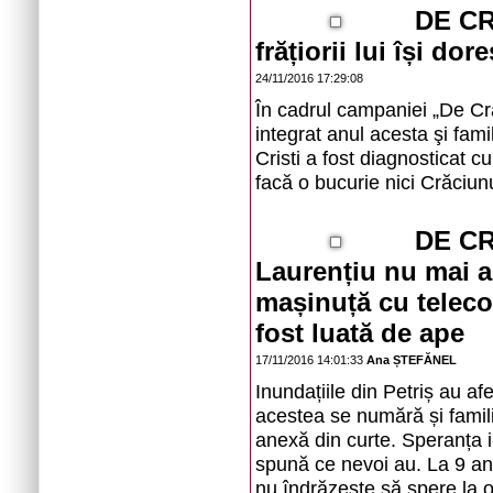
DE CR
frățiorii lui își d
24/11/2016 17:29:08
În cadrul campaniei „De Cră
integrat anul acesta şi fami
Cristi a fost diagnosticat cu
facă o bucurie nici Crăciun
DE CR
Laurențiu nu mai ar
mașinuță cu teleco
fost luată de ape
17/11/2016 14:01:33
Ana ȘTEFĂNEL
Inundațiile din Petriș au afe
acestea se numără și famili
anexă din curte. Speranța i
spună ce nevoi au. La 9 ani
nu îndrăzește să spere la