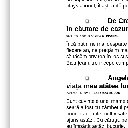
playstationul, îl așteaptă 
De Cră
în căutare de cazur
06/11/2016 09:09:52
Ana ȘTEFĂNEL
Încă puțin ne mai desparte 
fiecare an, ne pregătim ma
să lăsăm privirea în jos și 
Bistrițeanul.ro începe camp
Angel
viaţa mea atâtea l
23/12/2015 20:44:13
Andreea BOJOR
Sunt cuvintele unei mame ca
seară a fost cu zâmbetul pe 
primit cadourile mult visate
ajuns astăzi. Cu căruţa, p
au împărţit astăzi bucurie.