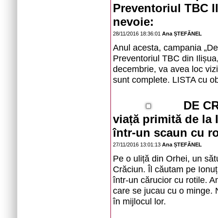
Preventoriul TBC I
nevoie:
28/11/2016 18:36:01
Ana ȘTEFĂNEL
Anul acesta, campania „De 
Preventoriul TBC din Ilișua,
decembrie, va avea loc vizit
sunt complete. LISTA cu ob
DE CR
viață primită de la 
într-un scaun cu ro
27/11/2016 13:01:13
Ana ȘTEFĂNEL
Pe o uliță din Orhei, un să
Crăciun. Îl căutam pe Ionuț
într-un cărucior cu rotile. A
care se jucau cu o minge. 
în mijlocul lor.