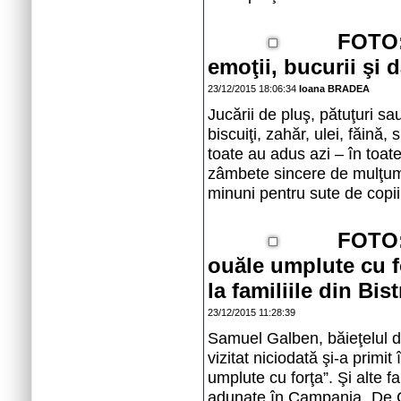
FOTO:
emoţii, bucurii şi 
23/12/2015 18:06:34
Ioana BRADEA
Jucării de pluş, pătuţuri sa
biscuiţi, zahăr, ulei, făină,
toate au adus azi – în toate
zâmbete sincere de mulţumi
minuni pentru sute de cop
FOTO: 
ouăle umplute cu f
la familiile din Bist
23/12/2015 11:28:39
Samuel Galben, băieţelul d
vizitat niciodată şi-a primi
umplute cu forţa”. Şi alte fa
adunate în Campania „De C