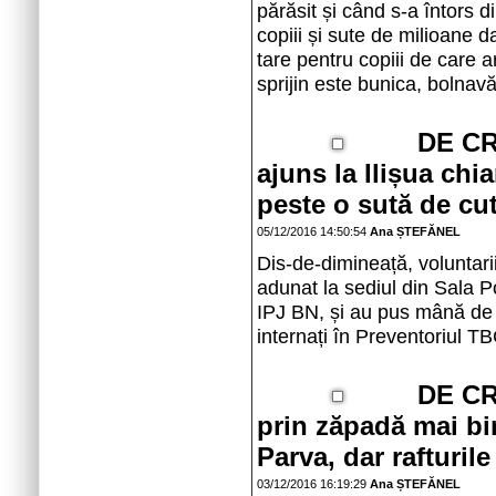
părăsit și când s-a întors 
copiii și sute de milioane d
tare pentru copiii de care a
sprijin este bunica, bolnavă
DE CR
ajuns la Ilișua chi
peste o sută de cut
05/12/2016 14:50:54
Ana ȘTEFĂNEL
Dis-de-dimineață, voluntarii
adunat la sediul din Sala Po
IPJ BN, și au pus mână de 
internați în Preventoriul TB
DE CR
prin zăpadă mai bi
Parva, dar rafturile
03/12/2016 16:19:29
Ana ȘTEFĂNEL