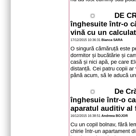
DE CR
înghesuite într-o 
vină cu un calcula
17/12/2015 10:36:31
Bianca SARA
O singură cămăruță este pe
dormitor și bucătărie și ca
casă și nici apă, pe care El
distanță. Cei patru copii ar
până acum, să le aducă un 
De Cră
înghesuie într-o c
aparatul auditiv al f
16/12/2015 16:38:51
Andreea BOJOR
Cu un copil bolnav, fără le
chirie într-un apartament d