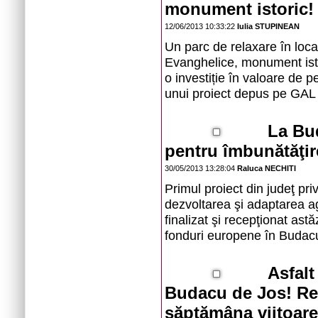
monument istoric!
12/06/2013 10:33:22
Iulia STUPINEAN
Un parc de relaxare în local
Evanghelice, monument istor
o investiție în valoare de p
unui proiect depus pe GAL
La Bud
pentru îmbunătăţire
30/05/2013 13:28:04
Raluca NECHITI
Primul proiect din judeţ pri
dezvoltarea şi adaptarea agr
finalizat şi recepţionat astă
fonduri europene în Budac
Asfalt
Budacu de Jos! Rece
săptămâna viitoare