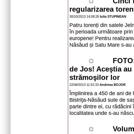
Cinci 
regularizarea toren
30/10/2013 14:08:26
Iulia STUPINEAN
Patru torenți din satele Jel
în perioada următoare prin 
europene! Pentru realizarea 
Năsăud și Satu Mare s-au ară
FOTO: 
de Jos! Aceştia au
strămoşilor lor
22/08/2013 11:52:33
Andreea BOJOR
Împlinirea a 450 de ani de l
Bistriţa-Năsăud sute de saş
parte dintre ei, cu rădăcini
localitatea unde s-au născut 
Volum