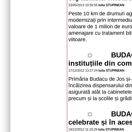
23/05/2013 10:56:55
Iulia STUPINEAN
Peste 10 km de drumuri ag
modernizați prin intermediul
valoare de 1 milion de euro!
amenajare cu tratament bit
viitoare.
BUDAC
instituțiile din co
17/12/2012 13:27:24
Iulia STUPINEAN
Primăria Budacu de Jos și-
încălzirea dispensarului di
asigurată atât la cabinetel
precum și la școlile și grăd
BUDAC
celebrate și în aces
14/12/2012 11:19:29
Iulia STUPINEAN