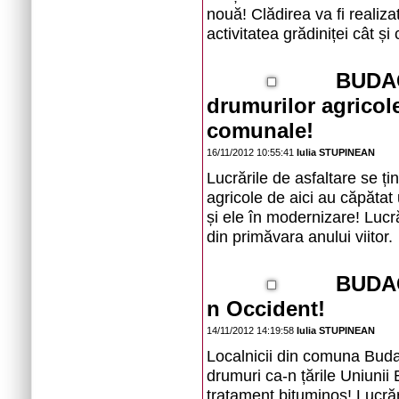
nouă! Clădirea va fi realiz
activitatea grădiniței cât ș
BUDAC
drumurilor agricol
comunale!
16/11/2012 10:55:41
Iulia STUPINEAN
Lucrările de asfaltare se ț
agricole de aici au căpătat
și ele în modernizare! Lucr
din primăvara anului viitor.
BUDAC
n Occident!
14/11/2012 14:19:58
Iulia STUPINEAN
Localnicii din comuna Bud
drumuri ca-n țările Uniunii
tratament bituminos! Lucrăr