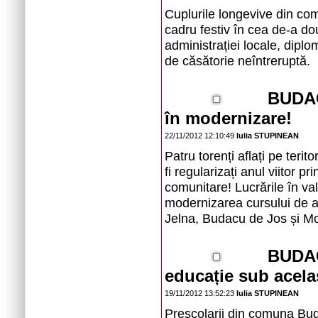
Cuplurile longevive din com
cadru festiv în cea de-a do
administrației locale, diplo
de căsătorie neîntreruptă.
BUDACU
în modernizare!
22/11/2012 12:10:49
Iulia STUPINEAN
Patru torenți aflați pe teri
fi regularizați anul viitor p
comunitare! Lucrările în va
modernizarea cursului de a
Jelna, Budacu de Jos și Mo
BUDAC
educație sub acela
19/11/2012 13:52:23
Iulia STUPINEAN
Preșcolarii din comuna Bud