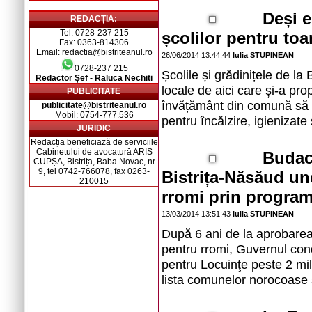
Deși e
REDACȚIA:
Tel: 0728-237 215
școlilor pentru to
Fax: 0363-814306
Email: redactia@bistriteanul.ro
26/06/2014 13:44:44
Iulia STUPINEAN
0728-237 215
Școlile și grădinițele de la
Redactor Șef - Raluca Nechiti
locale de aici care și-a pr
PUBLICITATE
învățământ din comună să f
publicitate@bistriteanul.ro
Mobil: 0754-777.536
pentru încălzire, igienizate
JURIDIC
Redacția beneficiază de serviciile
Cabinetului de avocatură ARIS
Budac
CUPȘA, Bistrița, Baba Novac, nr
9, tel 0742-766078, fax 0263-
Bistrița-Năsăud un
210015
rromi prin progra
13/03/2014 13:51:43
Iulia STUPINEAN
După 6 ani de la aprobarea 
pentru rromi, Guvernul con
pentru Locuinţe peste 2 mi
lista comunelor norocoase 