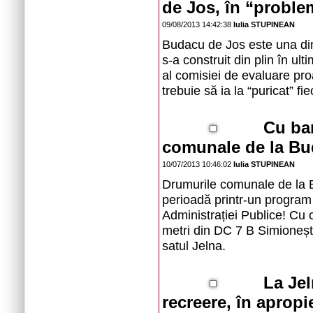
de Jos, în “probl
09/08/2013 14:42:38
Iulia STUPINEAN
Budacu de Jos este una din
s-a construit din plin în ul
al comisiei de evaluare pr
trebuie să ia la “puricat” fi
Cu ba
comunale de la Bud
10/07/2013 10:46:02
Iulia STUPINEAN
Drumurile comunale de la B
perioadă printr-un program 
Administrației Publice! Cu c
metri din DC 7 B Simioneșt
satul Jelna.
La Jel
recreere, în apropi