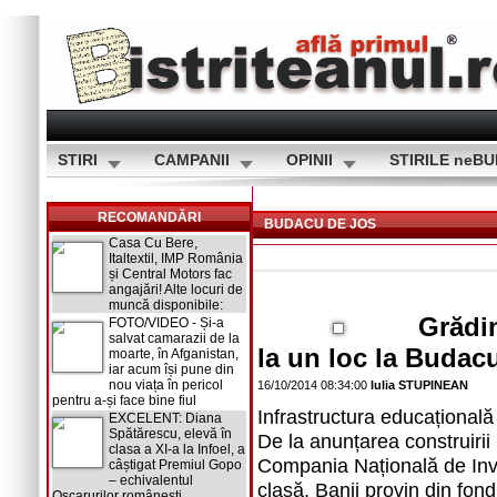
STIRI
CAMPANII
OPINII
STIRILE neB
RECOMANDĂRI
BUDACU DE JOS
Casa Cu Bere,
Italtextil, IMP România
și Central Motors fac
angajări! Alte locuri de
muncă disponibile:
Grădin
FOTO/VIDEO - Și-a
salvat camarazii de la
la un loc la Budac
moarte, în Afganistan,
iar acum își pune din
nou viața în pericol
16/10/2014 08:34:00
Iulia STUPINEAN
pentru a-și face bine fiul
Infrastructura educațional
EXCELENT: Diana
Spătărescu, elevă în
De la anunțarea construirii
clasa a XI-a la Infoel, a
Compania Națională de Inves
câștigat Premiul Gopo
– echivalentul
clasă. Banii provin din fon
Oscarurilor românești