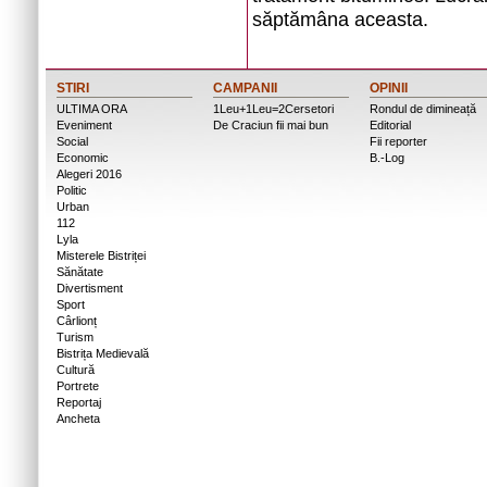
săptămâna aceasta.
STIRI
CAMPANII
OPINII
ULTIMA ORA
1Leu+1Leu=2Cersetori
Rondul de dimineață
Eveniment
De Craciun fii mai bun
Editorial
Social
Fii reporter
Economic
B.-Log
Alegeri 2016
Politic
Urban
112
Lyla
Misterele Bistriței
Sănătate
Divertisment
Sport
Cârlionț
Turism
Bistrița Medievală
Cultură
Portrete
Reportaj
Ancheta