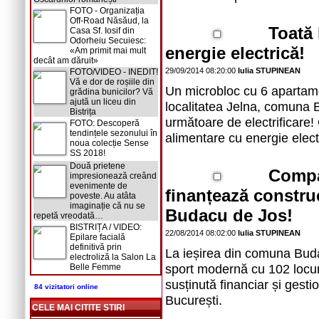
FOTO - Organizația
Off-Road Năsăud, la
Toată 
Casa Sf. Iosif din
Odorheiu Secuiesc:
energie electrică!
«Am primit mai mult
decât am dăruit»
29/09/2014 08:20:00
Iulia STUPINEAN
FOTO/VIDEO - INEDIT!
Vă e dor de roșiile din
Un microbloc cu 6 apartamen
grădina bunicilor? Vă
ajută un liceu din
localitatea Jelna, comuna 
Bistrița
următoare de electrificare! 
FOTO: Descoperă
tendințele sezonului în
alimentare cu energie elect
noua colecție Sense
SS 2018!
Două prietene
Compan
impresionează creând
evenimente de
finanțează constru
poveste. Au atâta
imaginație că nu se
Budacu de Jos!
repetă vreodată…
BISTRIȚA / VIDEO:
22/08/2014 08:02:00
Iulia STUPINEAN
Epilare facială
definitivă prin
La ieșirea din comuna Buda
electroliză la Salon La
sport modernă cu 102 locuri.
Belle Femme
susținută financiar și gest
84 vizitatori online
București.
CELE MAI CITITE STIRI