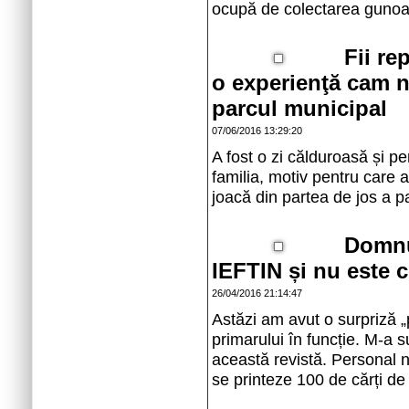
ocupă de colectarea gunoai
Fii re
o experienţă cam n
parcul municipal
07/06/2016 13:29:20
A fost o zi călduroasă și pe
familia, motiv pentru care 
joacă din partea de jos a pa
Domnu
IEFTIN și nu este c
26/04/2016 21:14:47
Astăzi am avut o surpriză „p
primarului în funcție. M-a s
această revistă. Personal n
se printeze 100 de cărți de v