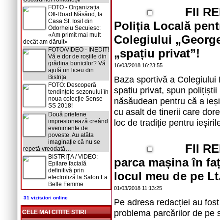
FOTO - Organizația
FII R
Off-Road Năsăud, la
Casa Sf. Iosif din
Poliția Locală pent
Odorheiu Secuiesc:
«Am primit mai mult
Colegiului „Georg
decât am dăruit»
FOTO/VIDEO - INEDIT!
„spațiu privat”!
Vă e dor de roșiile din
grădina bunicilor? Vă
16/03/2018 16:23:55
ajută un liceu din
Bistrița
Baza sportivă a Colegiulu
FOTO: Descoperă
spațiu privat, spun polițiști
tendințele sezonului în
noua colecție Sense
năsăudean pentru că a ieșit
SS 2018!
cu asalt de tinerii care dore
Două prietene
loc de tradiție pentru ieșiri
impresionează creând
evenimente de
poveste. Au atâta
imaginație că nu se
FII R
repetă vreodată…
BISTRIȚA / VIDEO:
parca mașina în f
Epilare facială
definitivă prin
locul meu de pe Lt.
electroliză la Salon La
Belle Femme
01/03/2018 11:13:25
31 vizitatori online
Pe adresa redacției au fost
problema parcărilor de pe s
CELE MAI CITITE STIRI