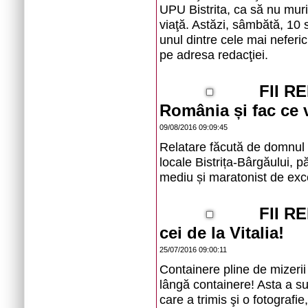
UPU Bistrita, ca să nu muriţ
viaţă. Astăzi, sâmbătă, 10 
unul dintre cele mai neferic
pe adresa redacţiei.
FII RE
România și fac ce 
09/08/2016 09:09:45
Relatare făcută de domnul
locale Bistrița-Bârgăului, p
mediu și maratonist de exc
FII RE
cei de la Vitalia!
25/07/2016 09:00:11
Containere pline de mizerii
lângă containere! Asta a sur
care a trimis şi o fotografie,