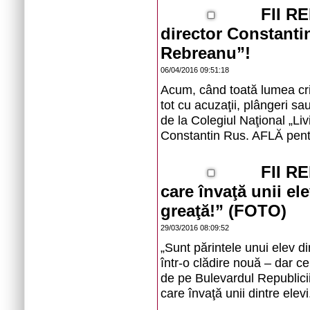
FII R
director Constanti
Rebreanu”!
06/04/2016 09:51:18
Acum, când toată lumea cri
tot cu acuzaţii, plângeri sa
de la Colegiul Naţional „Li
Constantin Rus. AFLĂ pent
FII R
care învaţă unii el
greaţă!” (FOTO)
29/03/2016 08:09:52
„Sunt părintele unui elev di
într-o clădire nouă – dar ce
de pe Bulevardul Republicii
care învaţă unii dintre elev