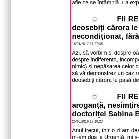
afle ce se întâmplă. I-a exp
FII R
deosebiți cărora le
necondiționat, fără
18/01/2017 17:27:35
Azi, să vorbim și despre oa
despre indiferența, incompet
nimic) și nepăsarea celor di
să vă demonstrez un caz rea
deosebiți cărora le pasă de 
FII R
aroganţă, nesimţir
doctoriţei Sabina 
25/10/2016 17:10:23
Anul trecut, într-o zi am d
m-am dus la Urgenţă, mi s-a