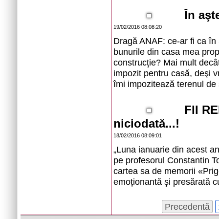
În aşt
19/02/2016 08:08:20
Dragă ANAF: ce-ar fi ca în 
bunurile din casa mea propr
construcţie? Mai mult decât 
impozit pentru casă, deşi vr
îmi impozitează terenul de
FII RE
niciodată...!
18/02/2016 08:09:01
„Luna ianuarie din acest an
pe profesorul Constantin Tot
cartea sa de memorii «Prigon
emoționantă şi presărată cu 
Precedentă