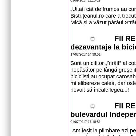
03/09/2017 11:15:02
„Uitați cât de frumos au cur
Bistrițeanul.ro care a trecu
Mică și a văzut pârâul Strâm
FII RE
dezavantaje la bici
17/07/2017 14:39:51
Sunt un cititor „înrăit” al co
nepăsător pe lângă greşelile 
biciclişti au ocupat carosab
mi elibereze calea, dar oste
nevoit să încalc legea...!
FII R
bulevardul Indepe
01/07/2017 17:18:51
„Am ieșit la plimbare azi p