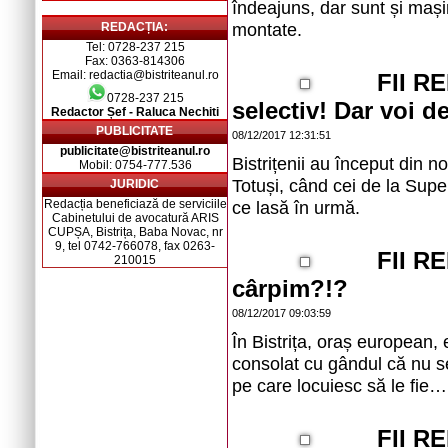
îndeajuns, dar sunt și mașin
montate.
REDACȚIA:
Tel: 0728-237 215
Fax: 0363-814306
Email: redactia@bistriteanul.ro
FII R
0728-237 215
selectiv! Dar voi d
Redactor Șef - Raluca Nechiti
PUBLICITATE
08/12/2017 12:31:51
publicitate@bistriteanul.ro
Bistrițenii au început din 
Mobil: 0754-777.536
Totuși, când cei de la Supe
JURIDIC
Redacția beneficiază de serviciile
ce lasă în urmă.
Cabinetului de avocatură ARIS
CUPȘA, Bistrița, Baba Novac, nr
9, tel 0742-766078, fax 0263-
FII R
210015
cârpim?!?
08/12/2017 09:03:59
În Bistrița, oraș european, 
consolat cu gândul că nu s
pe care locuiesc să le fie… 
FII R