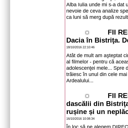
Alba Iulia unde mi s-a dat 
nevoie de ceva analize spe
ca luni să merg după rezult
FII R
Dacia în Bistriţa. 
18/10/2016 22:10:46
Atât de mult am aşteptat ci
al filmelor - pentru că acea
adolescenţei mele... Spre
trăiesc în unul din cele ma
Ardealului...
FII R
dascălii din Bistriţ
rușine și un neplăc
16/10/2016 10:08:34
În loc să ne alegem DIRECTO