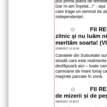
pus prima piatră de temelie 
Dar m-am înşelat...!” - aşa 
care trage un semnal de al
Independenţei:
FII R
zilnic şi nu luăm n
merităm soarta! (V
22/05/2017 12:31:59
Canalele din Subcetate sunt
stradă care este realmente
desfăşoară aici – toate can
camioane de mare tonaj car
maşinile parcate în zonă.
FII R
de mizerii și de pe
28/02/2017 13:35:27