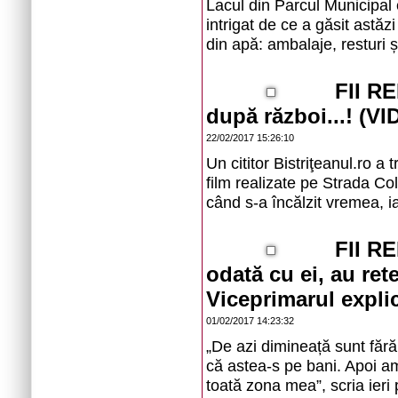
Lacul din Parcul Municipal 
intrigat de ce a găsit astăz
din apă: ambalaje, resturi și
FII RE
după război...! (V
22/02/2017 15:26:10
Un cititor Bistriţeanul.ro a 
film realizate pe Strada Col
când s-a încălzit vremea, i
FII RE
odată cu ei, au rete
Viceprimarul expl
01/02/2017 14:23:32
„De azi dimineață sunt fără
că astea-s pe bani. Apoi am
toată zona mea”, scria ieri 