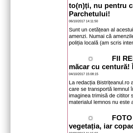
to(n)ți, nu pentru 
Parchetului!
06/10/2017 14:11:50
Sunt un cetățean al acestui
amenzi. Numai că amenzile 
poliția locală (am scris inten
FII R
măcar cu centură! Î
04/10/2017 15:08:15
La redacția Bistrițeanul.ro
care se transportă lemnul î
imaginea trimisă de cititor 
materialul lemnos nu este 
FOTO 
vegetația, iar copa