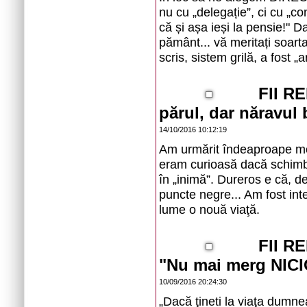
nu cu „delegație”, ci cu „c
că și așa ieși la pensie!" Da
pământ... vă meritați soar
scris, sistem grilă, a fost „a
FII R
părul, dar năravul b
14/10/2016 10:12:19
Am urmărit îndeaproape mod
eram curioasă dacă schimbar
în „inimă”. Dureros e că, d
puncte negre... Am fost in
lume o nouă viaţă.
FII R
"Nu mai merg NICIO
10/09/2016 20:24:30
„Dacă ţineti la viaţa dumnea