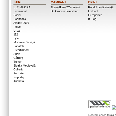
STIRI
CAMPANII
OPINII
ULTIMA ORA
1Leu+1Leu=2Cersetori
Rondul de dimineață
Eveniment
De Craciun fii mai bun
Editorial
Social
Fii reporter
Economic
B.-Log
Alegeri 2016
Politic
Urban
112
Lyla
Misterele Bistriței
Sănătate
Divertisment
Sport
Cârlionț
Turism
Bistrița Medievală
Cultură
Portrete
Reportaj
Ancheta
Reproducerea totală sa