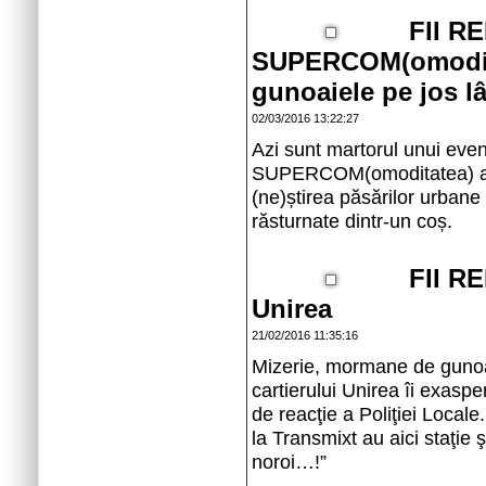
FII R
SUPERCOM(omoditat
gunoaiele pe jos l
02/03/2016 13:22:27
Azi sunt martorul unui eve
SUPERCOM(omoditatea) anga
(ne)știrea păsărilor urbane
răsturnate dintr-un coș.
FII R
Unirea
21/02/2016 11:35:16
Mizerie, mormane de gunoai
cartierului Unirea îi exaspe
de reacţie a Poliţiei Locale
la Transmixt au aici staţie ş
noroi…!”