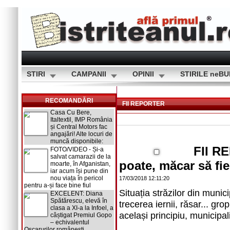
STIRI
CAMPANII
OPINII
STIRILE neB
RECOMANDĂRI
FII REPORTER
Casa Cu Bere,
Italtextil, IMP România
și Central Motors fac
angajări! Alte locuri de
muncă disponibile:
FII R
FOTO/VIDEO - Și-a
salvat camarazii de la
poate, măcar să fie
moarte, în Afganistan,
iar acum își pune din
nou viața în pericol
17/03/2018 12:11:20
pentru a-și face bine fiul
Situația străzilor din munic
EXCELENT: Diana
Spătărescu, elevă în
trecerea iernii, răsar... g
clasa a XI-a la Infoel, a
același principiu, municipa
câștigat Premiul Gopo
– echivalentul
Oscarurilor românești