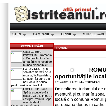
STIRI
CAMPANII
OPINII
STIRILE neB
RECOMANDĂRI
ROMULI
Casa Cu Bere,
Italtextil, IMP România
și Central Motors fac
angajări! Alte locuri de
muncă disponibile:
ROMUL
FOTO/VIDEO - Și-a
salvat camarazii de la
oportunitățile loca
moarte, în Afganistan,
iar acum își pune din
nou viața în pericol
17/12/2012 11:47:20
Iulia STUPINEAN
pentru a-și face bine fiul
Dezvoltarea turismului de ni
EXCELENT: Diana
Spătărescu, elevă în
aventură și culinar în zona
clasa a XI-a la Infoel, a
locală din comuna Romuli pr
câștigat Premiul Gopo
– echivalentul
europeană depus în cadrul
Oscarurilor românești