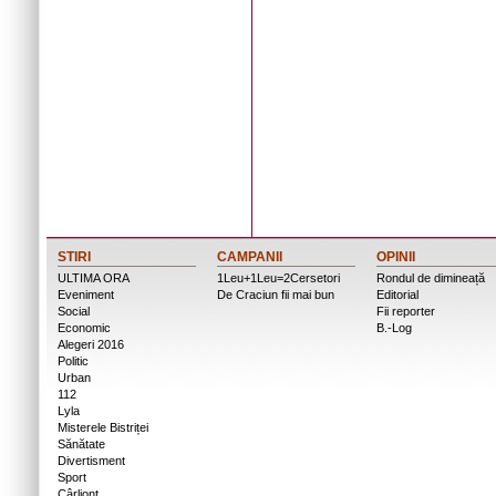
STIRI
CAMPANII
OPINII
ULTIMA ORA
1Leu+1Leu=2Cersetori
Rondul de dimineață
Eveniment
De Craciun fii mai bun
Editorial
Social
Fii reporter
Economic
B.-Log
Alegeri 2016
Politic
Urban
112
Lyla
Misterele Bistriței
Sănătate
Divertisment
Sport
Cârlionț