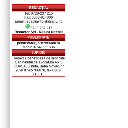
REDACȚIA:
Tel: 0728-237 215
Fax: 0363-814306
Email: redactia@bistriteanul.ro
0728-237 215
Redactor Șef - Raluca Nechiti
PUBLICITATE
publicitate@bistriteanul.ro
Mobil: 0754-777.536
JURIDIC
Redacția beneficiază de serviciile
Cabinetului de avocatură ARIS
CUPȘA, Bistrița, Baba Novac, nr
9, tel 0742-766078, fax 0263-
210015