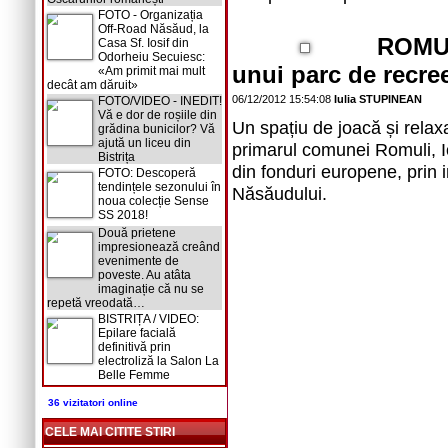
FOTO - Organizația
Off-Road Năsăud, la
ROMUL
Casa Sf. Iosif din
Odorheiu Secuiesc:
unui parc de recre
«Am primit mai mult
decât am dăruit»
06/12/2012 15:54:08
Iulia STUPINEAN
FOTO/VIDEO - INEDIT!
Vă e dor de roșiile din
Un spațiu de joacă și relaxa
grădina bunicilor? Vă
ajută un liceu din
primarul comunei Romuli, Io
Bistrița
din fonduri europene, prin 
FOTO: Descoperă
tendințele sezonului în
Năsăudului.
noua colecție Sense
SS 2018!
Două prietene
impresionează creând
evenimente de
poveste. Au atâta
imaginație că nu se
repetă vreodată…
BISTRIȚA / VIDEO:
Epilare facială
definitivă prin
electroliză la Salon La
Belle Femme
36 vizitatori online
CELE MAI CITITE STIRI