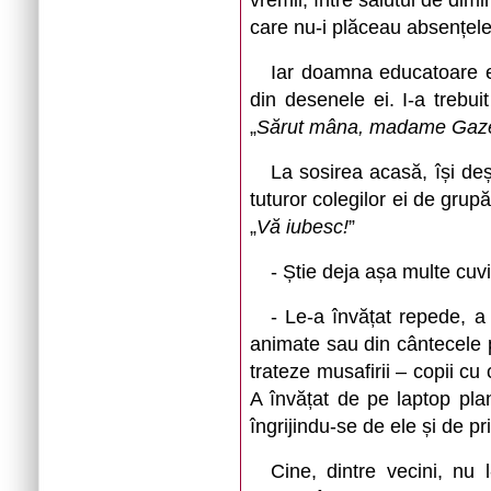
vremii, între salutul de dim
care nu-i plăceau absențele,
Iar doamna educatoare 
din desenele ei. I-a trebu
„
Sărut mâna, madame Gazel
La sosirea acasă, își deș
tuturor colegilor ei de grup
„
Vă iubesc!
”
- Știe deja așa multe cu
- Le-a învățat repede, a
animate sau din cântecele p
trateze musafirii – copii cu 
A învățat de pe laptop pla
îngrijindu-se de ele și de pri
Cine, dintre vecini, nu