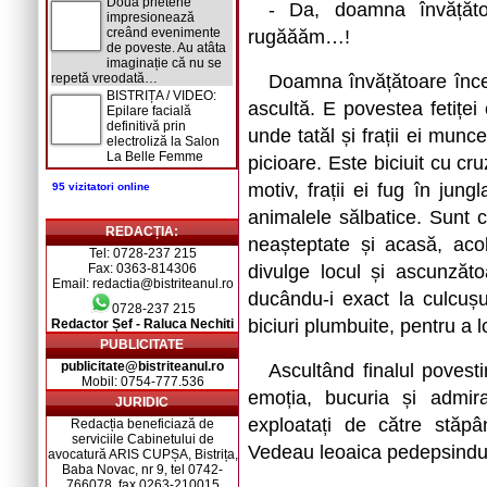
Două prietene
- Da, doamna învățăto
impresionează
creând evenimente
rugăăăm…!
de poveste. Au atâta
imaginație că nu se
repetă vreodată…
Doamna învățătoare înce
BISTRIȚA / VIDEO:
ascultă. E povestea fetiței 
Epilare facială
definitivă prin
unde tatăl și frații ei munc
electroliză la Salon
La Belle Femme
picioare. Este biciuit cu cr
motiv, frații ei fug în jun
95 vizitatori online
animalele sălbatice. Sunt că
REDACȚIA:
neașteptate și acasă, aco
Tel: 0728-237 215
Fax: 0363-814306
divulge locul și ascunzăt
Email: redactia@bistriteanul.ro
ducându-i exact la culcușu
0728-237 215
biciuri plumbuite, pentru a lo
Redactor Șef - Raluca Nechiti
PUBLICITATE
publicitate@bistriteanul.ro
Ascultând finalul povesti
Mobil: 0754-777.536
emoția, bucuria și admira
JURIDIC
exploatați de către stăpâ
Redacția beneficiază de
serviciile Cabinetului de
Vedeau leoaica pedepsind
avocatură ARIS CUPȘA, Bistrița,
Baba Novac, nr 9, tel 0742-
766078, fax 0263-210015