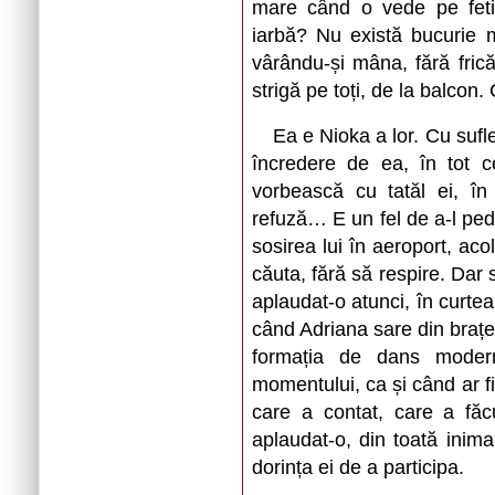
mare când o vede pe fetiț
iarbă? Nu există bucurie 
vârându-și mâna, fără fric
strigă pe toți, de la balcon. 
Ea e Nioka a lor. Cu sufl
încredere de ea, în tot c
vorbească cu tatăl ei, în 
refuză… E un fel de a-l pe
sosirea lui în aeroport, aco
căuta, fără să respire. Dar 
aplaudat-o atunci, în curtea
când Adriana sare din brațele
formația de dans modern
momentului, ca și când ar fi 
care a contat, care a făcu
aplaudat-o, din toată inima.
dorința ei de a participa.