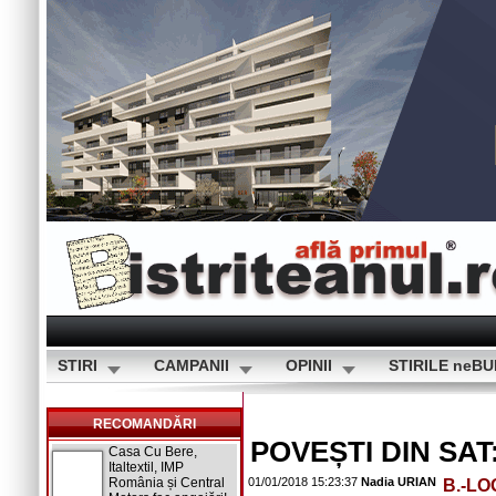
STIRI
CAMPANII
OPINII
STIRILE neB
RECOMANDĂRI
POVEȘTI DIN SAT:
Casa Cu Bere,
Italtextil, IMP
România și Central
01/01/2018 15:23:37
Nadia URIAN
B.-LO