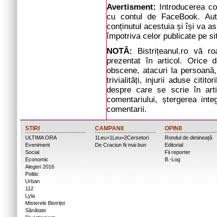
Avertisment:
Introducerea com
cu contul de FaceBook. Auto
conținutul acestuia și își va a
împotriva celor publicate pe si
NOTĂ:
Bistrițeanul.ro vă r
prezentat în articol. Orice d
obscene, atacuri la persoană, 
trivialități, injurii aduse cit
despre care se scrie în arti
comentariului, ștergerea inte
comentarii.
STIRI
CAMPANII
OPINII
ULTIMA ORA
1Leu+1Leu=2Cersetori
Rondul de dimineață
Eveniment
De Craciun fii mai bun
Editorial
Social
Fii reporter
Economic
B.-Log
Alegeri 2016
Politic
Urban
112
Lyla
Misterele Bistriței
Sănătate