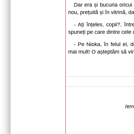
Dar era și bucuria oricu
nou, prețuită și în vitrină, d
- Ați înțeles, copii?, î
spuneți pe care dintre cele d
- Pe Nioka, în felul ei,
mai mult! O așteptăm să vin
/er