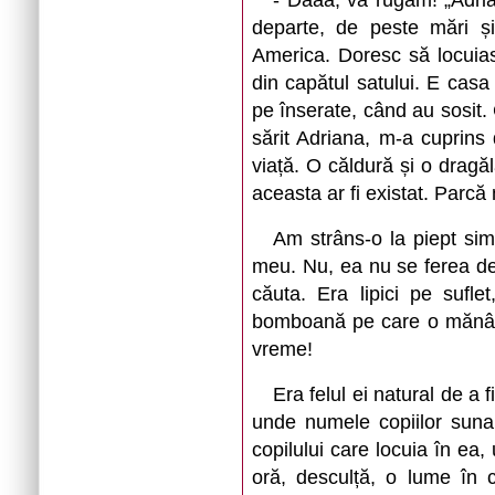
- Daaa, vă rugăm! „Adria
departe, de peste mări ș
America. Doresc să locuias
din capătul satului. E casa 
pe înserate, când au sosit.
sărit Adriana, m-a cuprins
viață. O căldură și o dragăl
aceasta ar fi existat. Parcă
Am strâns-o la piept simț
meu. Nu, ea nu se ferea de î
căuta. Era lipici pe sufl
bomboană pe care o mănânci
vreme!
Era felul ei natural de a f
unde numele copiilor suna
copilului care locuia în ea
oră, desculță, o lume în c