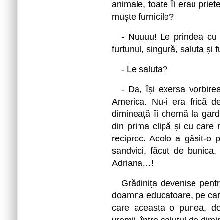
animale, toate îi erau pri
muște furnicile?
- Nuuuu! Le prindea cu
furtunul, singură, saluta și 
- Le saluta?
- Da, își exersa vorbire
America. Nu-i era frică d
dimineață îi chemă la gard 
din prima clipă și cu care 
reciproc. Acolo a găsit-o 
sandvici, făcut de bunica.
Adriana…!
Grădinița devenise pentr
doamna educatoare, pe care 
care aceasta o punea, do