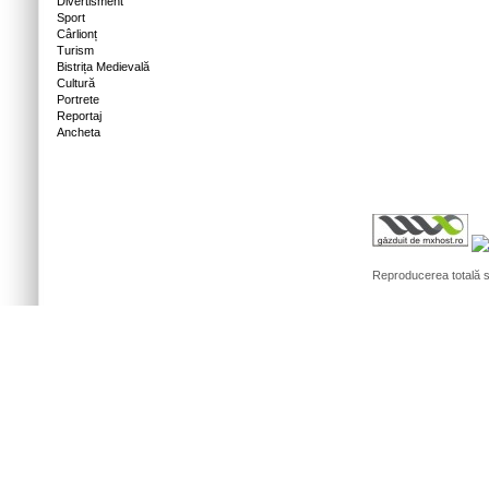
Divertisment
Sport
Cârlionț
Turism
Bistrița Medievală
Cultură
Portrete
Reportaj
Ancheta
Reproducerea totală sa