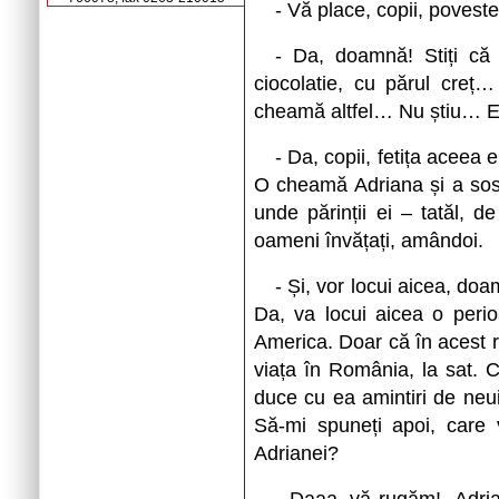
- Vă place, copii, povest
- Da, doamnă! Stiți că ș
ciocolatie, cu părul cre
cheamă altfel… Nu știu… E v
- Da, copii, fetița aceea
O cheamă Adriana și a sosi
unde părinții ei – tatăl, 
oameni învățați, amândoi.
- Și, vor locui aicea, do
Da, va locui aicea o peri
America. Doar că în acest 
viața în România, la sat. 
duce cu ea amintiri de neui
Să-mi spuneți apoi, care
Adrianei?