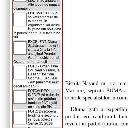
Motors fac angajări!
Alte locuri de muncă
disponibile:
FOTO/VIDEO - Și-a
salvat camarazii de
la moarte, în
Afganistan, iar acum
își pune din nou viața
în pericol pentru a-și face bine
fiul
EXCELENT: Diana
Spătărescu, elevă în
clasa a XI-a la Infoel,
a câștigat Premiul
Gopo – echivalentul
Oscarurilor românești
FOTO - Organizația
Off-Road Năsăud, la
Casa Sf. Iosif din
Odorheiu Secuiesc:
«Am primit mai mult
Bistrita-Nasaud nu s-a rema
decât am dăruit»
Maximo, sepcuta PUMA a prez
FOTO/VIDEO -
INEDIT! Vă e dor de
tocurile specialistilor in com
roșiile din grădina
bunicilor? Vă ajută
un liceu din Bistrița
Ultima gafa a expertilo
FOTO: Descoperă
tendințele sezonului
produs ieri, cand unul dintr
în noua colecție
revenit in partid (intr-un c
Sense SS 2018!