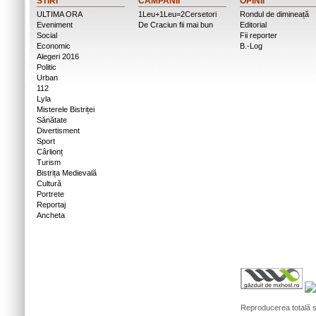
STIRI
CAMPANII
OPINII
ULTIMA ORA
1Leu+1Leu=2Cersetori
Rondul de dimineață
Eveniment
De Craciun fii mai bun
Editorial
Social
Fii reporter
Economic
B.-Log
Alegeri 2016
Politic
Urban
112
Lyla
Misterele Bistriței
Sănătate
Divertisment
Sport
Cârlionț
Turism
Bistrița Medievală
Cultură
Portrete
Reportaj
Ancheta
Reproducerea totală sa