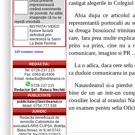
Două prietene
castigat alegerile in Colegiul 
impresionează
creând evenimente
de poveste. Au atâta
Abia dupa ce articolul a
imaginație că nu se
repetă vreodată…
reprezentantii portocalii au 
BISTRIȚA / VIDEO:
sa dreaga busuiocul trimitan
Epilare facială
definitivă prin
care, fara prea multe explica
electroliză la Salon
La Belle Femme
prins s-a prins, cine nu a 
comunicare, imagine si PR ..
129 vizitatori online
REDACȚIA:
La o adica, daca cere sefu
Tel: 0728-237 215
ca duduie comunicarea in par
Fax: 0363-814306
Email: redactia@bistriteanul.ro
Nasaudeanul si-a pierdut 
0728-237 215
Redactor Șef - Raluca Nechiti
bine de un an intr-un cumpl
PUBLICITATE
consilier local al orasului N
publicitate@bistriteanul.ro
Mobil: 0754-777.536
un examen pentru sefia Ofici
JURIDIC
Redacția beneficiază de
serviciile Cabinetului de
avocatură ARIS CUPȘA, Bistrița,
Baba Novac, nr 9, tel 0742-
766078, fax 0263-210015