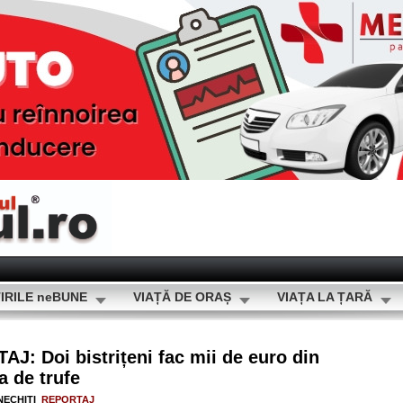
IRILE neBUNE
VIAȚĂ DE ORAȘ
VIAȚA LA ȚARĂ
: Doi bistrițeni fac mii de euro din
a de trufe
NECHITI
REPORTAJ