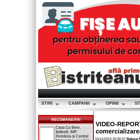
STIRI
CAMPANII
OPINII
ST
RECOMANDĂRI
VIDEO-REPORTAJ
Casa Cu Bere,
comercializare
Italtextil, IMP
România și Central
15/11/2014 20:00:57
Raluca 