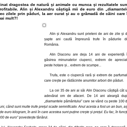
binat dragostea de natură și animale cu munca și rezultatele sun
rofitabile. Alin și Alexandru câștigă mii de euro din „diamantel
ec zilele prin păduri, la aer curat și au o grămadă de câini care î
mai mult?!
Alin și Alexandru sunt prieteni de ani de zile și 
șapte ani caută împreună trufe în pădurile d
România.
Alin Diaconu are deja 14 ani de experiență 
găsirea minunatelor ciuperci, extrem de aprecia
peste hotare și... extrem de scumpe...
Trufa, este o ciupercă rară și extrem de parfuma
care crește pe rădăcinile anumitor arbori din păduri.
La cei 35 de ani ai săi Alin Diaconu câștigă cât 
adevărat om de afaceri. De 14 ani aleargă du
„diamantele pământului” care se vând cu peste 100 
buni, când sunt multe trufe prețul scade semnificativ. Anul acesta a fost un an bun, a
e euro kilogram, în anii în care acestea sunt puține crește și prețul. Eu fac, în funcț
000 de euro”
povestește tânărul.