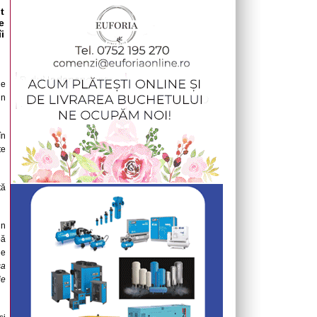
t
e
i
de
in
în
te
tă
un
pă
de
șa
ie