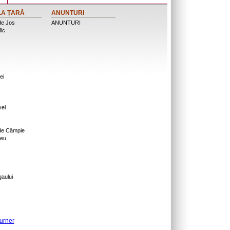
LA ȚARĂ
ANUNTURI
de Jos
ANUNTURI
ic
ei
vei
 de Câmpie
eu
gaului