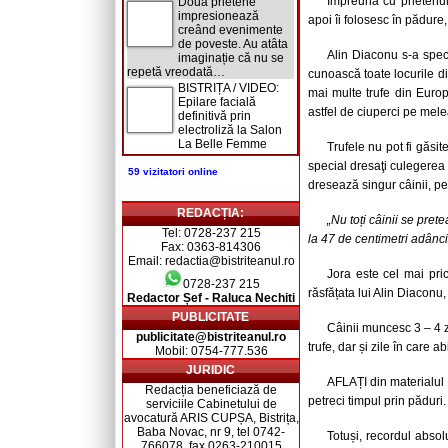
Împreună cu prietenul 
Două prietene
impresionează
apoi îi folosesc în pădure
creând evenimente
de poveste. Au atâta
Alin Diaconu s-a speci
imaginație că nu se
repetă vreodată…
cunoască toate locurile d
BISTRIȚA / VIDEO:
mai multe trufe din Euro
Epilare facială
astfel de ciuperci pe mele
definitivă prin
electroliză la Salon
La Belle Femme
Trufele nu pot fi găsit
special dresaţi culegerea t
59 vizitatori online
dresează singur câinii, pen
REDACȚIA:
„Nu toți câinii se pret
Tel: 0728-237 215
la 47 de centimetri adân
Fax: 0363-814306
Email: redactia@bistriteanul.ro
Jora este cel mai pri
0728-237 215
răsfățata lui Alin Diaconu, 
Redactor Șef - Raluca Nechiti
PUBLICITATE
Câinii muncesc 3 – 4 z
publicitate@bistriteanul.ro
trufe, dar și zile în care 
Mobil: 0754-777.536
JURIDIC
AFLAȚI din materialul 
Redacția beneficiază de
petreci timpul prin păduri.
serviciile Cabinetului de
avocatură ARIS CUPȘA, Bistrița,
Baba Novac, nr 9, tel 0742-
Totuși, recordul absolu
766078, fax 0263-210015