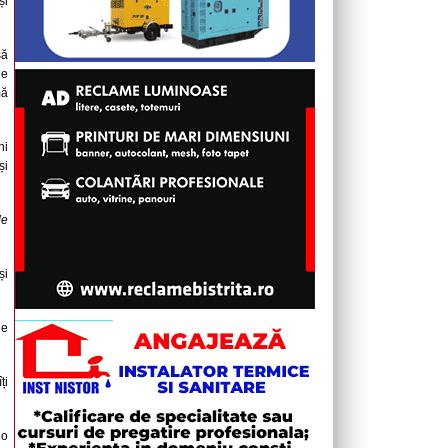
și
să
le
mă
ni
și
de
și
de
ți
 o