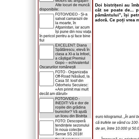
Motors fac angajări!
Doi bistrițeni au îm
Alte locuri de muncă
disponibile:
cât se poate de... p
FOTO/VIDEO - Și-a
pământului”, își petr
salvat camarazii de
adoră. Ce poți vrea 
la moarte, în
Afganistan, iar acum
își pune din nou viața
în pericol pentru a-și face bine
fiul
EXCELENT: Diana
Spătărescu, elevă în
clasa a XI-a la Infoel,
a câștigat Premiul
Gopo – echivalentul
Oscarurilor românești
FOTO - Organizația
Off-Road Năsăud, la
Casa Sf. Iosif din
Odorheiu Secuiesc:
«Am primit mai mult
decât am dăruit»
FOTO/VIDEO -
INEDIT! Vă e dor de
roșiile din grădina
bunicilor? Vă ajută
un liceu din Bistrița
euro kilogramul.
„În anii 
FOTO: Descoperă
că trufele se vând cu 100 d
tendințele sezonului
de an, între 10.000 și 50.
în noua colecție
Sense SS 2018!