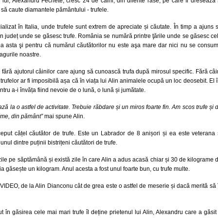
lui, Alexandru Fechete, cresc 24 de câini, din diferite rase, pe care îi dresează 
, să caute diamantele pământului - trufele.
alizat în Italia, unde trufele sunt extrem de apreciate și căutate. În timp a ajuns 
in județ unde se găsesc trufe. România se numără printre ţările unde se găsesc ce
pa asta şi pentru că numărul căutătorilor nu este aşa mare dar nici nu se consu
agurile noastre.
e fără ajutorul câinilor care ajung să cunoască trufa după mirosul specific. Fără câi
rufelor ar fi imposibilă așa că în viața lui Alin animalele ocupă un loc deosebit. El î
tru a-i învăța fiind nevoie de o lună, o lună și jumătate.
ează la o astfel de activitate. Trebuie răbdare și un miros foarte fin. Am scos trufe și 
cime, din pământ”
mai spune Alin.
ceput cățel căutător de trufe. Este un Labrador de 8 anișori și ea este veterana 
unul dintre puținii bistrițeni căutători de trufe.
ile pe săptămână și există zile în care Alin a adus acasă chiar și 30 de kilograme 
abia găsește un kilogram. Anul acesta a fost unul foarte bun, cu trufe multe.
VIDEO, de la Alin Dianconu cât de grea este o astfel de meserie și dacă merită să î
t în găsirea cele mai mari trufe îl deține prietenul lui Alin, Alexandru care a găsit