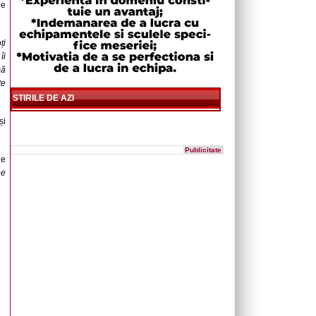
de
ți
îi
mă
te
STIRILE DE AZI
și
Publicitate
de
ne