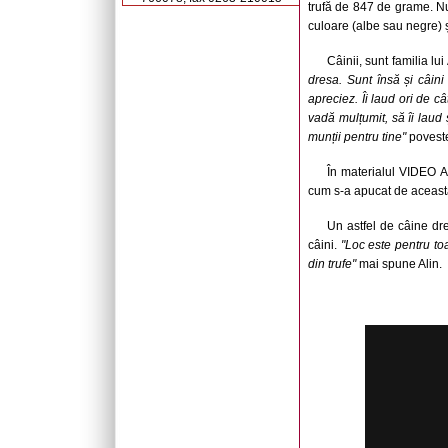
trufă de 847 de grame. Nu 
culoare (albe sau negre) 
Câinii, sunt familia lu
dresa. Sunt însă și câini
apreciez. Îi laud ori de 
vadă mulțumit, să îi laud
munții pentru tine"
poveste
În materialul VIDEO A
cum s-a apucat de aceast
Un astfel de câine dre
câini.
"Loc este pentru to
din trufe"
mai spune Alin.