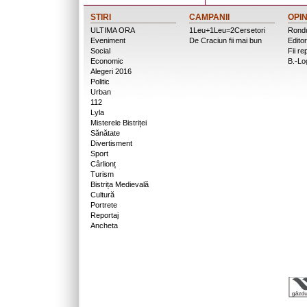
STIRI
CAMPANII
OPIN
ULTIMA ORA
1Leu+1Leu=2Cersetori
Rondu
Eveniment
De Craciun fii mai bun
Editor
Social
Fii re
Economic
B.-Lo
Alegeri 2016
Politic
Urban
112
Lyla
Misterele Bistriței
Sănătate
Divertisment
Sport
Cârlionț
Turism
Bistrița Medievală
Cultură
Portrete
Reportaj
Ancheta