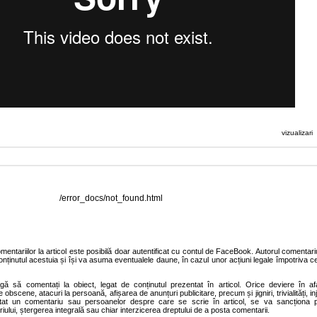
vizualizari
/error_docs/not_found.html
entariilor la articol este posibilă doar autentificat cu contul de FaceBook. Autorul comentariu
onținutul acestuia și își va asuma eventualele daune, în cazul unor acțiuni legale împotriva ce
agă să comentați la obiect, legat de conținutul prezentat în articol. Orice deviere în af
 obscene, atacuri la persoană, afișarea de anunțuri publicitare, precum și jigniri, trivialități, inj
stat un comentariu sau persoanelor despre care se scrie în articol, se va sancționa p
ului, ștergerea integrală sau chiar interzicerea dreptului de a posta comentarii.