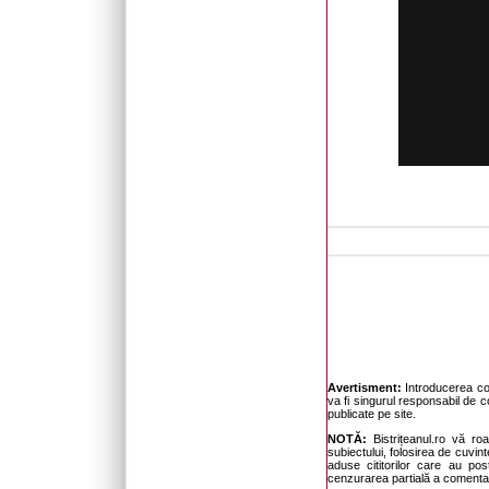
Avertisment:
Introducerea com
va fi singurul responsabil de c
publicate pe site.
NOTĂ:
Bistrițeanul.ro vă ro
subiectului, folosirea de cuvinte
aduse cititorilor care au po
cenzurarea partială a comentari