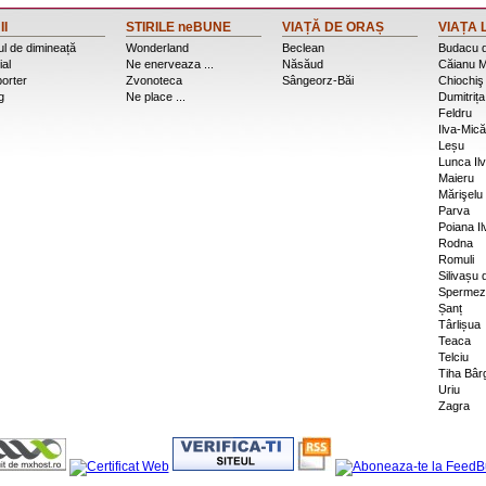
II
STIRILE neBUNE
VIAȚĂ DE ORAȘ
VIAȚA 
l de dimineață
Wonderland
Beclean
Budacu 
ial
Ne enerveaza ...
Năsăud
Căianu M
porter
Zvonoteca
Sângeorz-Băi
Chiochiş
g
Ne place ...
Dumitrița
Feldru
Ilva-Mică
Leșu
Lunca Ilv
Maieru
Mărişelu
Parva
Poiana Il
Rodna
Romuli
Silivașu
Spermez
Șanț
Târlișua
Teaca
Telciu
Tiha Bâr
Uriu
Zagra