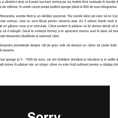
a vândut-o deși ar fi putut lua bani serioși pe ea, trufele fiind evaluate în funcție 
și de mărime, în unele cazuri prețul putând ajunge până la 800 de euro kilogramul.
i Alexandru, acesta fiind și un vânător pasionat.
"Nu există câine pe care să nu îl po
 mai comozi, care nu sunt făcuți pentru meseria asta. Eu îi iubesc foarte mult și 
câte ori găsesc ceva și ei simt asta. Când suntem în pădure nu își doresc decât să 
 și să îi mângâi. Dacă le vorbești frumoș și le apreciezi munca sunt în stare să mu
ște Alexandru lăudându-și valoroșii câini.
lexandru povestește despre cât de greu este să dresezi un câine să caute trufe 
ă meserie.
sat ajunge la 5 - 7000 de euro, cei doi bistrițeni dresând și vânzând și ei astfel 
ată lumea în pădure dar un singur câine nu este însă suficient pentru a câștiga bi