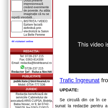
Două prietene
impresionează
creând evenimente
de poveste. Au atâta
imaginație că nu se
repetă vreodată…
BISTRIȚA / VIDEO:
Epilare facială
definitivă prin
electroliză la Salon
La Belle Femme
44 vizitatori online
REDACȚIA:
Tel: 0728-237 215
Fax: 0363-814306
Email: redactia@bistriteanul.ro
0728-237 215
Redactor Șef - Raluca Nechiti
PUBLICITATE
Trafic îngreunat
fr
publicitate@bistriteanul.ro
Mobil: 0754-777.536
JURIDIC
UPDATE:
Redacția beneficiază de
serviciile Cabinetului de
Se circulă din ce în c
avocatură ARIS CUPȘA, Bistrița,
Baba Novac, nr 9, tel 0742-
sunat la redacție pentru 
766078, fax 0263-210015