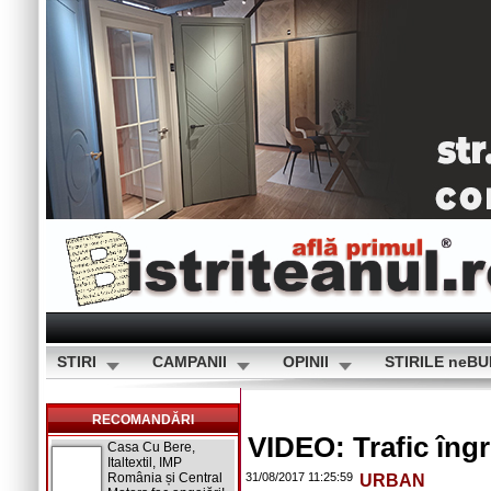
STIRI
CAMPANII
OPINII
STIRILE neB
RECOMANDĂRI
VIDEO: Trafic îngr
Casa Cu Bere,
Italtextil, IMP
România și Central
31/08/2017 11:25:59
URBAN