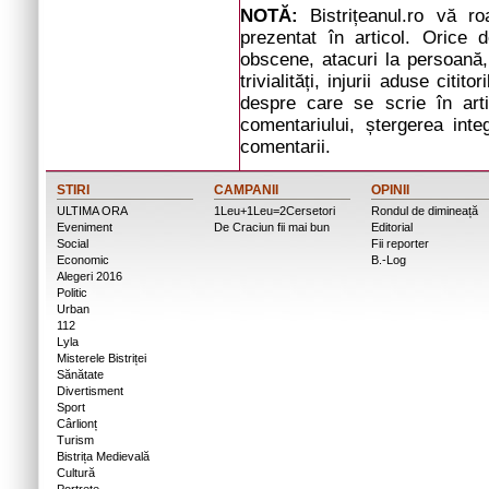
NOTĂ:
Bistrițeanul.ro vă r
prezentat în articol. Orice d
obscene, atacuri la persoană, 
trivialități, injurii aduse cit
despre care se scrie în arti
comentariului, ștergerea inte
comentarii.
STIRI
CAMPANII
OPINII
ULTIMA ORA
1Leu+1Leu=2Cersetori
Rondul de dimineață
Eveniment
De Craciun fii mai bun
Editorial
Social
Fii reporter
Economic
B.-Log
Alegeri 2016
Politic
Urban
112
Lyla
Misterele Bistriței
Sănătate
Divertisment
Sport
Cârlionț
Turism
Bistrița Medievală
Cultură