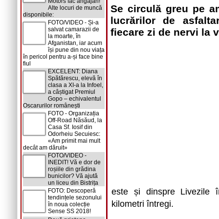
Motors fac angajări!
Se circulă greu pe a
Alte locuri de muncă
disponibile:
lucrărilor de asfalt
FOTO/VIDEO - Și-a
salvat camarazii de
fiecare zi de nervi la 
la moarte, în
Afganistan, iar acum
își pune din nou viața
în pericol pentru a-și face bine
fiul
EXCELENT: Diana
Spătărescu, elevă în
clasa a XI-a la Infoel,
a câștigat Premiul
Gopo – echivalentul
Oscarurilor românești
FOTO - Organizația
Off-Road Năsăud, la
Casa Sf. Iosif din
Odorheiu Secuiesc:
«Am primit mai mult
decât am dăruit»
FOTO/VIDEO -
INEDIT! Vă e dor de
roșiile din grădina
bunicilor? Vă ajută
un liceu din Bistrița
este și dinspre Livezile 
FOTO: Descoperă
tendințele sezonului
kilometri întregi.
în noua colecție
Sense SS 2018!