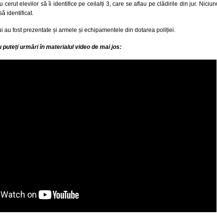
u cerut elevilor să îi identifice pe ceilalți 3, care se aflau pe clădirile din jur. Niciun
să identificat.
i au fost prezentate și armele și echipamentele din dotarea poliției.
u puteți urmări în materialul video de mai jos: