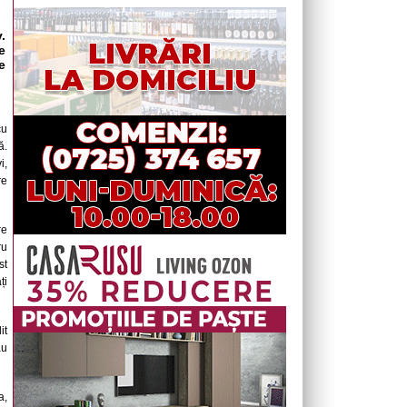
.
e
e
cu
ă.
i,
re
re
ru
st
ți
it
au
a,