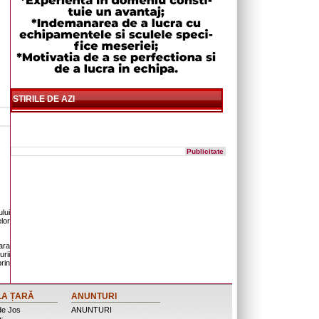
STIRILE DE AZI
Publicitate
lui
lor
ara
urii
rin
LA ȚARĂ
ANUNTURI
de Jos
ANUNTURI