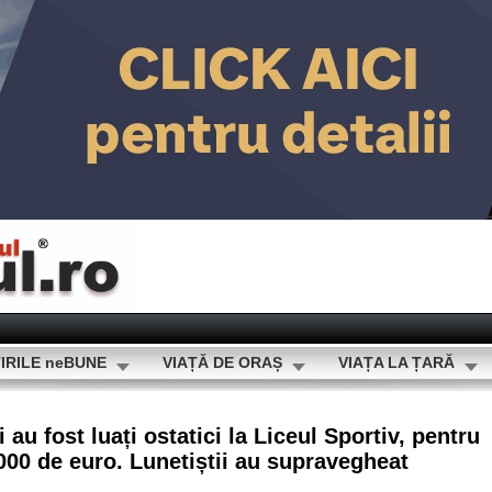
IRILE neBUNE
VIAȚĂ DE ORAȘ
VIAȚA LA ȚARĂ
 au fost luați ostatici la Liceul Sportiv, pentru
.000 de euro. Lunetiștii au supravegheat