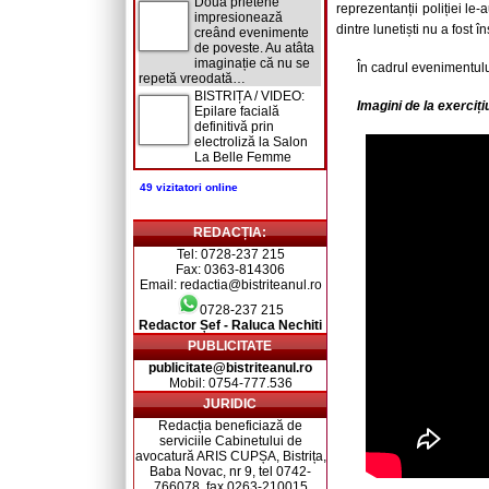
Două prietene
reprezentanții poliției le-a
impresionează
dintre lunetiști nu a fost în
creând evenimente
de poveste. Au atâta
imaginație că nu se
În cadrul evenimentulu
repetă vreodată…
BISTRIȚA / VIDEO:
Imagini de la exerciți
Epilare facială
definitivă prin
electroliză la Salon
La Belle Femme
49 vizitatori online
REDACȚIA:
Tel: 0728-237 215
Fax: 0363-814306
Email: redactia@bistriteanul.ro
0728-237 215
Redactor Șef - Raluca Nechiti
PUBLICITATE
publicitate@bistriteanul.ro
Mobil: 0754-777.536
JURIDIC
Redacția beneficiază de
serviciile Cabinetului de
avocatură ARIS CUPȘA, Bistrița,
Baba Novac, nr 9, tel 0742-
766078, fax 0263-210015