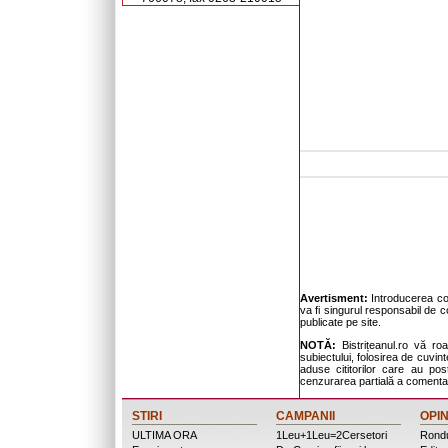
Avertisment:
Introducerea com
va fi singurul responsabil de c
publicate pe site.
NOTĂ:
Bistrițeanul.ro vă ro
subiectului, folosirea de cuvinte
aduse cititorilor care au po
cenzurarea partială a comentari
STIRI
CAMPANII
OPIN
ULTIMA ORA
1Leu+1Leu=2Cersetori
Rondu