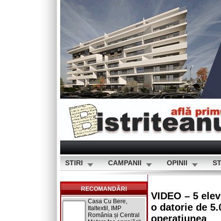
STIRI
CAMPANII
OPINII
ST
RECOMANDĂRI
VIDEO – 5 elevi
Casa Cu Bere,
o datorie de 5
Italtextil, IMP
România și Central
operațiunea