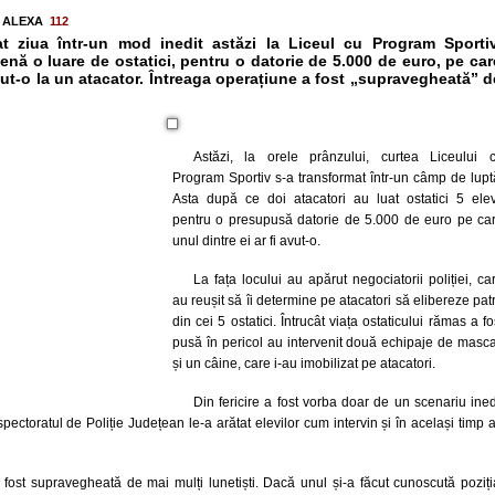
a ALEXA
112
bat ziua într-un mod inedit astăzi la Liceul cu Program Sportiv
enă o luare de ostatici, pentru o datorie de 5.000 de euro, pe car
avut-o la un atacator. Întreaga operațiune a fost „supravegheată” d
Astăzi, la orele prânzului, curtea Liceului 
Program Sportiv s-a transformat într-un câmp de lupt
Asta după ce doi atacatori au luat ostatici 5 elev
pentru o presupusă datorie de 5.000 de euro pe ca
unul dintre ei ar fi avut-o.
La fața locului au apărut negociatorii poliției, ca
au reușit să îi determine pe atacatori să elibereze pat
din cei 5 ostatici. Întrucât viața ostaticului rămas a fo
pusă în pericol au intervenit două echipaje de masca
și un câine, care i-au imobilizat pe atacatori.
Din fericire a fost vorba doar de un scenariu ined
nspectoratul de Poliție Județean le-a arătat elevilor cum intervin și în același timp 
 fost supravegheată de mai mulți lunetiști. Dacă unul și-a făcut cunoscută poziți