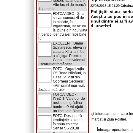
Motors fac angajări!
Alte locuri de muncă
22/03/2018 15:21:29
Cristin
disponibile:
Polițiștii și-au ser
FOTO/VIDEO - Și-a
Aceștia au pus în sc
salvat camarazii de
unul dintre ei ar fi 
la moarte, în
4 lunetiști.
Afganistan, iar acum
își pune din nou viața
în pericol pentru a-și face bine
fiul
EXCELENT: Diana
Spătărescu, elevă în
clasa a XI-a la Infoel,
a câștigat Premiul
Gopo – echivalentul
Oscarurilor românești
FOTO - Organizația
Off-Road Năsăud, la
Casa Sf. Iosif din
Odorheiu Secuiesc:
«Am primit mai mult
decât am dăruit»
FOTO/VIDEO -
INEDIT! Vă e dor de
roșiile din grădina
bunicilor? Vă ajută
un liceu din Bistrița
și interesant, prin care I
FOTO: Descoperă
marcat și Ziua Poliției.
tendințele sezonului
în noua colecție
Sense SS 2018!
Întreaga operațiune a