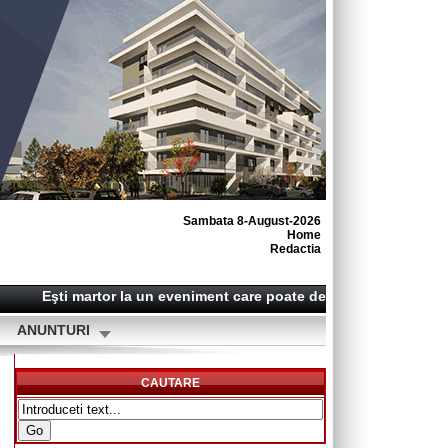
Sambata 8-August-2026
Home
Redactia
Eşti martor la un eveniment care poate deveni o ştire? Sună-n
ANUNTURI
CAUTARE