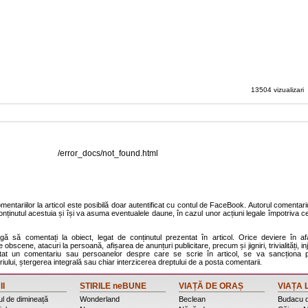
13504 vizualizari
/error_docs/not_found.html
entariilor la articol este posibilă doar autentificat cu contul de FaceBook. Autorul comentariu
onținutul acestuia și își va asuma eventualele daune, în cazul unor acțiuni legale împotriva ce
agă să comentați la obiect, legat de conținutul prezentat în articol. Orice deviere în af
 obscene, atacuri la persoană, afișarea de anunțuri publicitare, precum și jigniri, trivialități, inj
stat un comentariu sau persoanelor despre care se scrie în articol, se va sancționa p
ului, ștergerea integrală sau chiar interzicerea dreptului de a posta comentarii.
II
STIRILE neBUNE
VIAȚĂ DE ORAȘ
VIAȚA 
l de dimineață
Wonderland
Beclean
Budacu 