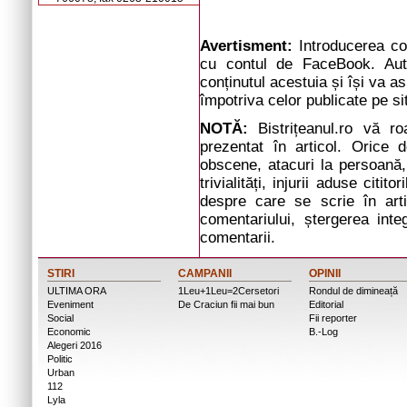
Avertisment:
Introducerea com
cu contul de FaceBook. Auto
conținutul acestuia și își va a
împotriva celor publicate pe si
NOTĂ:
Bistrițeanul.ro vă r
prezentat în articol. Orice d
obscene, atacuri la persoană, 
trivialități, injurii aduse cit
despre care se scrie în arti
comentariului, ștergerea inte
comentarii.
STIRI
CAMPANII
OPINII
ULTIMA ORA
1Leu+1Leu=2Cersetori
Rondul de dimineață
Eveniment
De Craciun fii mai bun
Editorial
Social
Fii reporter
Economic
B.-Log
Alegeri 2016
Politic
Urban
112
Lyla