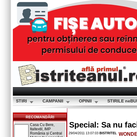
STIRI
CAMPANII
OPINII
STIRILE neB
RECOMANDĂRI
Special: Sa nu fac
Casa Cu Bere,
Italtextil, IMP
România și Central
29/04/2011 13:07:03
BISTRITEL
WONDE