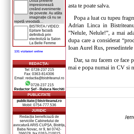
Două prietene
asta te poate salva.
impresionează
creând evenimente
de poveste. Au atâta
Popa a luat cu tupeu fragm
imaginație că nu se
repetă vreodată…
Adrian Linca in Bistritean
BISTRIȚA / VIDEO:
Epilare facială
”Nelule, Nelule!”, a mai ad
definitivă prin
electroliză la Salon
dupa care a considerat “pr
La Belle Femme
Ioan Aurel Rus, presedinte
131 vizitatori online
Dar, sa nu facem ce face p
REDACȚIA:
mai e popa numai in CV si nic
Tel: 0728-237 215
Fax: 0363-814306
Email: redactia@bistriteanul.ro
0728-237 215
Redactor Șef - Raluca Nechiti
PUBLICITATE
publicitate@bistriteanul.ro
Mobil: 0754-777.536
JURIDIC
/er
Redacția beneficiază de
serviciile Cabinetului de
avocatură ARIS CUPȘA, Bistrița,
Baba Novac, nr 9, tel 0742-
766078, fax 0263-210015