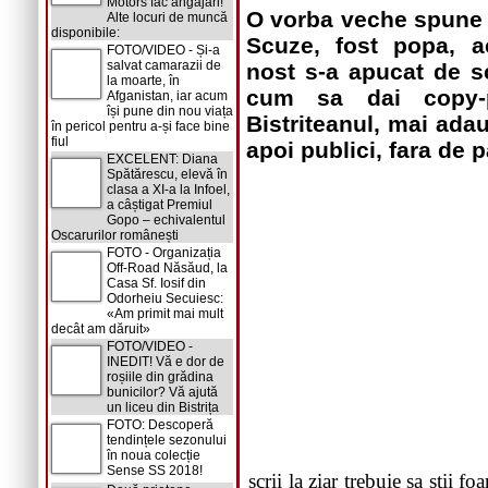
Motors fac angajări!
O vorba veche spune 
Alte locuri de muncă
disponibile:
Scuze, fost popa, a
FOTO/VIDEO - Și-a
salvat camarazii de
nost s-a apucat de sc
la moarte, în
cum sa dai copy-p
Afganistan, iar acum
își pune din nou viața
Bistriteanul, mai adau
în pericol pentru a-și face bine
fiul
apoi publici, fara de p
EXCELENT: Diana
Spătărescu, elevă în
clasa a XI-a la Infoel,
a câștigat Premiul
Gopo – echivalentul
Oscarurilor românești
FOTO - Organizația
Off-Road Năsăud, la
Casa Sf. Iosif din
Odorheiu Secuiesc:
«Am primit mai mult
decât am dăruit»
FOTO/VIDEO -
INEDIT! Vă e dor de
roșiile din grădina
bunicilor? Vă ajută
un liceu din Bistrița
FOTO: Descoperă
tendințele sezonului
în noua colecție
Sense SS 2018!
scrii la ziar trebuie sa stii f