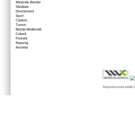
Misterele Bistriței
Sănătate
Divertisment
Sport
Cârlionț
Turism
Bistrița Medievală
Cultură
Portrete
Reportaj
Ancheta
Reproducerea totală sa