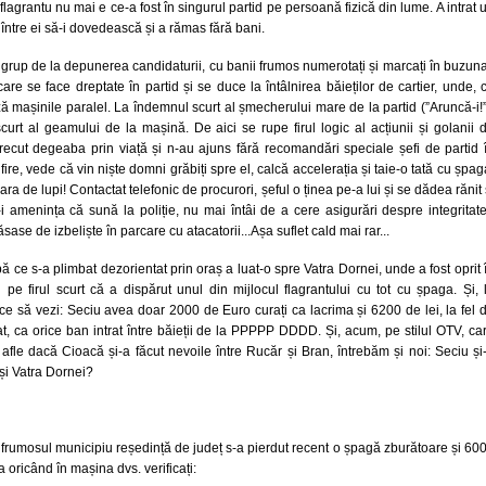
lagrantu nu mai e ce-a fost în singurul partid pe persoană fizică din lume. A intrat 
între ei să-i dovedească și a rămas fără bani.
rup de la depunerea candidaturii, cu banii frumos numerotați și marcați în buzuna
re se face dreptate în partid și se duce la întâlnirea băieților de cartier, unde, 
ză mașinile paralel. La îndemnul scurt al șmecherului mare de la partid (”Aruncă-i!”
urt al geamului de la mașină. De aici se rupe firul logic al acțiunii și golanii 
recut degeaba prin viață și n-au ajuns fără recomandări speciale șefi de partid 
n fire, vede că vin niște domni grăbiți spre el, calcă accelerația și taie-o tată cu șpag
a de lupi! Contactat telefonic de procurori, șeful o ținea pe-a lui și se dădea rănit 
-i amenința că sună la poliție, nu mai întâi de a cere asigurări despre integritat
sase de izbeliște în parcare cu atacatorii...Așa suflet cald mai rar...
ă ce s-a plimbat dezorientat prin oraș a luat-o spre Vatra Dornei, unde a fost oprit 
ați pe firul scurt că a dispărut unul din mijlocul flagrantului cu tot cu șpaga. Și, 
 ce să vezi: Seciu avea doar 2000 de Euro curați ca lacrima și 6200 de lei, la fel 
t, ca orice ban intrat între băieții de la PPPPP DDDD. Și, acum, pe stilul OTV, ca
 afle dacă Cioacă și-a făcut nevoile între Rucăr și Bran, întrebăm și noi: Seciu și
a și Vatra Dornei?
frumosul municipiu reședință de județ s-a pierdut recent o șpagă zburătoare și 60
 oricând în mașina dvs. verificați: