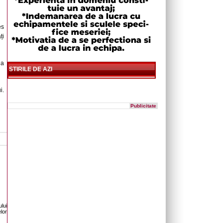
es
ți
na
STIRILE DE AZI
i.
Publicitate
lui
lor