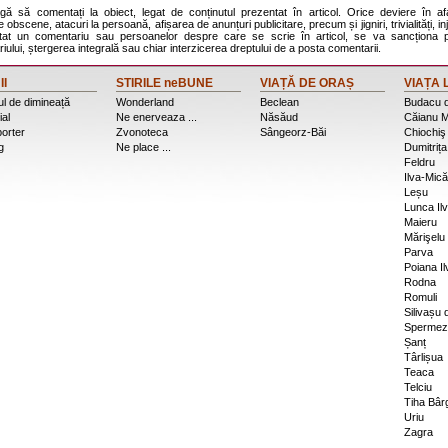
agă să comentați la obiect, legat de conținutul prezentat în articol. Orice deviere în af
 obscene, atacuri la persoană, afișarea de anunțuri publicitare, precum și jigniri, trivialități, inj
stat un comentariu sau persoanelor despre care se scrie în articol, se va sancționa p
ului, ștergerea integrală sau chiar interzicerea dreptului de a posta comentarii.
II
STIRILE neBUNE
VIAȚĂ DE ORAȘ
VIAȚA 
l de dimineață
Wonderland
Beclean
Budacu 
ial
Ne enerveaza ...
Năsăud
Căianu M
porter
Zvonoteca
Sângeorz-Băi
Chiochiş
g
Ne place ...
Dumitrița
Feldru
Ilva-Mică
Leșu
Lunca Ilv
Maieru
Mărişelu
Parva
Poiana Il
Rodna
Romuli
Silivașu
Spermez
Șanț
Târlișua
Teaca
Telciu
Tiha Bâr
Uriu
Zagra