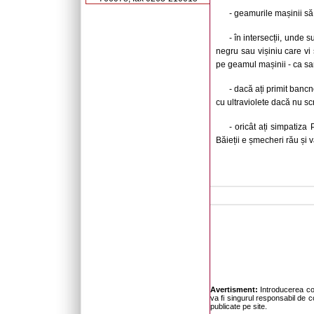
- geamurile mașinii să 
- în intersecții, unde 
negru sau vișiniu care vi 
pe geamul mașinii - ca sar
- dacă ați primit bancn
cu ultraviolete dacă nu sc
- oricât ați simpatiz
Băieții e șmecheri rău și v
Avertisment:
Introducerea com
va fi singurul responsabil de c
publicate pe site.