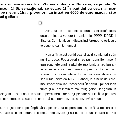
paga nu mai e ce-a fost. Zboară și dispare. Nu se ia, se prinde. N
mașină! Și, senzațional: se evaporă! În partidul cu cea mai mar
pe metru pătrat, procurorii au intrat cu 6000 de euro marcați și a
ată golănie!
Scaunul de președinte și banii sunt două lucru
greu de ținut la vedere în partidul lui PPPP DDDD 
Bistrița. Cum le ai, cum dispar, indiferent cine ești, cu 
te ocupi și cum te numești.
Numai în acest partid vezi și auzi ce nici prin gâ
nu ți-ar trece. Fac alegeri și se pun consilieri, apoi î
trag scaunele unul la altul de sub fund, își fac flagran
întrei ei și apoi candidează împreună. La fel ca 
scaunul de președinte al formațiunii care zboară pr
sediu mai ceva ca MIG-ul Lancer, în funcție de care
mai șmecher la făcut șmecherii. În partidul pe persoa
fizică și-au dat întâlnire mai mulți golani, iar golanii 
nțelegem. Ei sunt doar în căutare permanentă de proști pe care să-i facă ca pe proșt
ei doar trebuie să stai de-o parte, să nu-i deranjezi, că se rezolvă singuri.
um le șade bine, pe lângă bătaia pe scaunul de președinte și pe ălea de consilier
a sare și piper pentru o corectă mediatizare și au pus-o de-un flagrant cu iz 