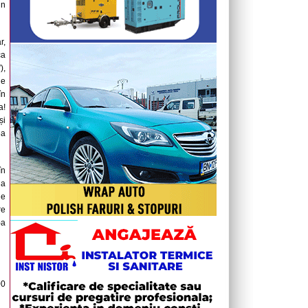
un
r,
ca
),
de
în
a!
și
ea
în
la
de
re
-a
00