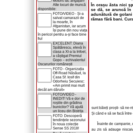
Motors fac angajări!
În orașu ăsta nici ș
Alte locuri de muncă
disponibile:
se dă, se aruncă în 
FOTO/VIDEO - Și-a
adunătură de golani 
salvat camarazii de
rămas fără bani. Cur
la moarte, în
Afganistan, iar acum
își pune din nou viața
în pericol pentru a-și face bine
fiul
EXCELENT: Diana
Spătărescu, elevă în
clasa a XI-a la Infoel,
a câștigat Premiul
Gopo – echivalentul
Oscarurilor românești
FOTO - Organizația
Off-Road Năsăud, la
Casa Sf. Iosif din
Odorheiu Secuiesc:
«Am primit mai mult
decât am dăruit»
FOTO/VIDEO -
INEDIT! Vă e dor de
roșiile din grădina
bunicilor? Vă ajută
sunt băieți proști- să ne-
un liceu din Bistrița
Și când e să se facă între 
FOTO: Descoperă
tendințele sezonului
Înainte de campanie, c
în noua colecție
Sense SS 2018!
au zis să adauge niscaiv