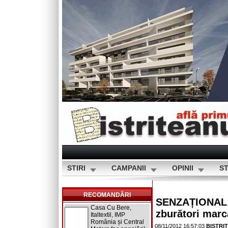
STIRI
CAMPANII
OPINII
ST
RECOMANDĂRI
SENZAȚIONAL: Î
Casa Cu Bere,
zburători marca
Italtextil, IMP
România și Central
08/11/2012 16:57:03
BISTRI