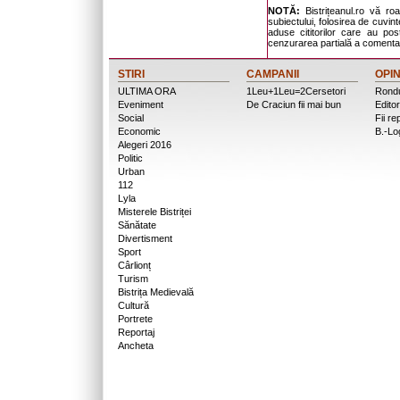
NOTĂ:
Bistrițeanul.ro vă ro
subiectului, folosirea de cuvinte
aduse cititorilor care au po
cenzurarea partială a comentari
STIRI
CAMPANII
OPIN
ULTIMA ORA
1Leu+1Leu=2Cersetori
Rondu
Eveniment
De Craciun fii mai bun
Editor
Social
Fii re
Economic
B.-Lo
Alegeri 2016
Politic
Urban
112
Lyla
Misterele Bistriței
Sănătate
Divertisment
Sport
Cârlionț
Turism
Bistrița Medievală
Cultură
Portrete
Reportaj
Ancheta