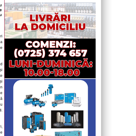
u
e
u
ri
la
ce
nd
și
te
și
in
 e
nă
nu
i.
i,
de