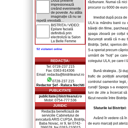
Două prietene
răzbunare. Numai că nici f
impresionează
procuror cu 6000 de euro 
creând evenimente
de poveste. Au atâta
imaginație că nu se
Imediat după poza de g
repetă vreodată…
ULA ia mândru banii cu ca
BISTRIȚA / VIDEO:
băieții din filme, parchea
Epilare facială
definitivă prin
șpaga zboară pe colțul sc
electroliză la Salon
București arată că n-au t
La Belle Femme
Bistrița. Șeful, sperios di
52 vizitatori online
S-a speriat precum căprioar
urmărit de ”hoți” pe care
REDACȚIA:
colegului ULA, pe care-l lă
Tel: 0728-237 215
Fax: 0363-814306
Bună strategia...Și dup
Email: redactia@bistriteanul.ro
trafic de polițiștii anunț
0728-237 215
controlul oamenilor legii,
Redactor Șef - Raluca Nechiti
curați! Șpaga s-a evapora
PUBLICITATE
luni de zile a încercat să
publicitate@bistriteanul.ro
făcut nevoile între Bistriț
Mobil: 0754-777.536
JURIDIC
Sfaturile lui Bistrițel:
Redacția beneficiază de
serviciile Cabinetului de
Având în vedere că în 
avocatură ARIS CUPȘA, Bistrița,
Baba Novac, nr 9, tel 0742-
de euro marcați pot ateriza
766078, fax 0263-210015