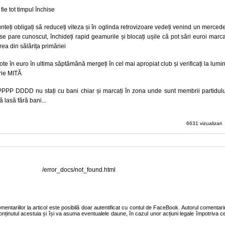
fie tot timpul închise
sunteți obligați să reduceți viteza și în oglinda retrovizoare vedeți venind un merced
se pare cunoscut, închideți rapid geamurile și blocați ușile că pot sări euroi marca
ea din sălărița primăriei
ote în euro în ultima săptămână mergeți în cel mai apropiat club și verificați la lumi
rie MITĂ
a PPPP DDDD nu stați cu bani chiar și marcați în zona unde sunt membrii partidulu
ă lasă fără bani...
6631 vizualizari
/error_docs/not_found.html
entariilor la articol este posibilă doar autentificat cu contul de FaceBook. Autorul comentariu
onținutul acestuia și își va asuma eventualele daune, în cazul unor acțiuni legale împotriva ce