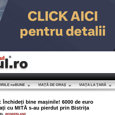
IRILE neBUNE
VIAȚĂ DE ORAȘ
VIAȚA LA ȚARĂ
nchideți bine mașinile! 6000 de euro
ți cu MITĂ s-au pierdut prin Bistrița
ȚEL
WONDERLAND