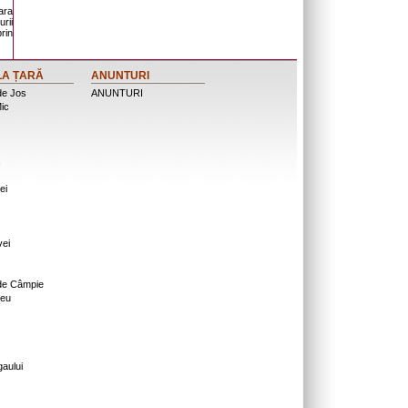
ara
urii
rin
LA ȚARĂ
ANUNTURI
de Jos
ANUNTURI
ic
ei
vei
 de Câmpie
eu
gaului