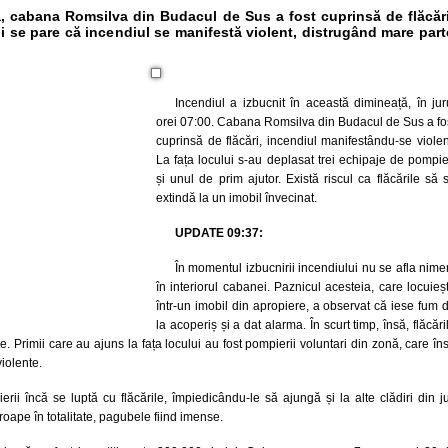
, cabana Romsilva din Budacul de Sus a fost cuprinsă de flăcări
ii se pare că incendiul se manifestă violent, distrugând mare part
Incendiul a izbucnit în această dimineață, în jur
orei 07:00. Cabana Romsilva din Budacul de Sus a fo
cuprinsă de flăcări, incendiul manifestându-se violen
La fața locului s-au deplasat trei echipaje de pompie
și unul de prim ajutor. Există riscul ca flăcările să 
extindă la un imobil învecinat.
UPDATE 09:37:
În momentul izbucnirii incendiului nu se afla nime
în interiorul cabanei. Paznicul acesteia, care locuieș
într-un imobil din apropiere, a observat că iese fum 
la acoperiș și a dat alarma. În scurt timp, însă, flăcări
e. Primii care au ajuns la fața locului au fost pompierii voluntari din zonă, care în
violente.
ii încă se luptă cu flăcările, împiedicându-le să ajungă și la alte clădiri din ju
oape în totalitate, pagubele fiind imense.