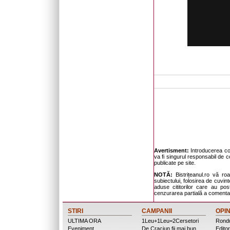
Avertisment:
Introducerea com
va fi singurul responsabil de c
publicate pe site.
NOTĂ:
Bistrițeanul.ro vă ro
subiectului, folosirea de cuvinte
aduse cititorilor care au po
cenzurarea partială a comentari
STIRI
CAMPANII
OPIN
ULTIMA ORA
1Leu+1Leu=2Cersetori
Rondu
Eveniment
De Craciun fii mai bun
Editor