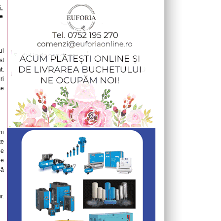
.
e
ul
st
t.
ri
se
ni
te
de
le
să
r.