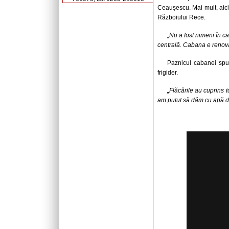
Ceaușescu. Mai mult, aici 
Războiului Rece.
„Nu a fost nimeni în c
centrală. Cabana e renova
Paznicul cabanei spu
frigider.
„Flăcările au cuprins t
am putut să dăm cu apă d