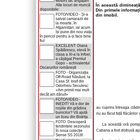
Motors fac angajări!
În această dimineață
Alte locuri de muncă
disponibile:
Din primele informaț
FOTO/VIDEO - Și-a
din imobil.
salvat camarazii de
la moarte, în
Afganistan, iar acum
își pune din nou viața
în pericol pentru a-și face bine
fiul
EXCELENT: Diana
Spătărescu, elevă în
clasa a XI-a la Infoel,
a câștigat Premiul
Gopo – echivalentul
Oscarurilor românești
FOTO - Organizația
Off-Road Năsăud, la
Casa Sf. Iosif din
Odorheiu Secuiesc:
«Am primit mai mult
decât am dăruit»
FOTO/VIDEO -
INEDIT! Vă e dor de
au cuprins întreaga clădir
roșiile din grădina
bunicilor? Vă ajută
nu au făcut față flăcărilor 
un liceu din Bistrița
FOTO: Descoperă
La această oră pompier
tendințele sezonului
Cabana a fost distrusă apr
în noua colecție
Sense SS 2018!