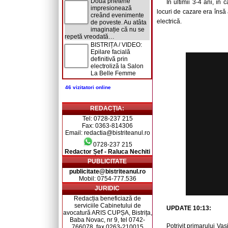
Două prietene
În ultimii 3-4 ani, î
impresionează
locuri de cazare era însă a
creând evenimente
electrică.
de poveste. Au atâta
imaginație că nu se
repetă vreodată…
BISTRIȚA / VIDEO:
Epilare facială
definitivă prin
electroliză la Salon
La Belle Femme
46 vizitatori online
REDACȚIA:
Tel: 0728-237 215
Fax: 0363-814306
Email: redactia@bistriteanul.ro
0728-237 215
Redactor Șef - Raluca Nechiti
PUBLICITATE
publicitate@bistriteanul.ro
Mobil: 0754-777.536
JURIDIC
Redacția beneficiază de
serviciile Cabinetului de
UPDATE 10:13:
avocatură ARIS CUPȘA, Bistrița,
Baba Novac, nr 9, tel 0742-
Potrivit primarului Va
766078, fax 0263-210015