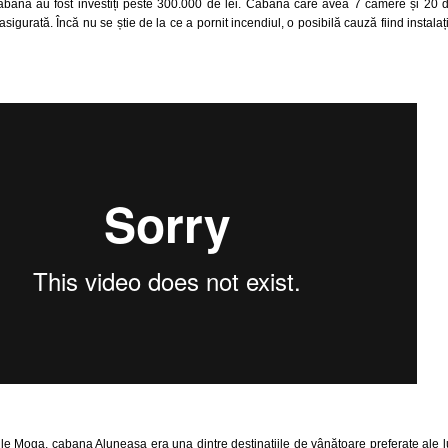
n cabană au fost investiți peste 300.000 de lei. Cabana care avea 7 camere și 20 
sigurată. Încă nu se știe de la ce a pornit incendiul, o posibilă cauză fiind instalaț
sile Moga, cabana Aluneasa era una dintre destinațiile de vânătoare preferate ale l