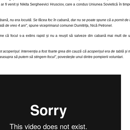
ar fi venit și Nikita Sergheevici Hrusciov, care a condus Uniunea Sovietică în timp
abană, nu era locuită. Se făcea foc în cabană, dar nu se poate spune că a pornit de 
tă de vreo 4 ani”,
spune viceprimarul comunei Dumitrița, Nică Petronel.
ne că focul s-a extins rapid și nu a reușit să salveze din cabană mai mult de 
ot acoperișul. Intervenția a fost foarte grea din cauză că acoperișul era de tablă și 
easupra să putem să stingem focul”,
povestește unul dintre pompierii voluntari.