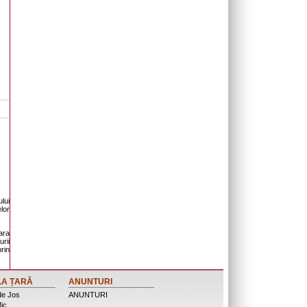
lui
lor
ara
urii
rin
LA ȚARĂ
ANUNTURI
de Jos
ANUNTURI
ic