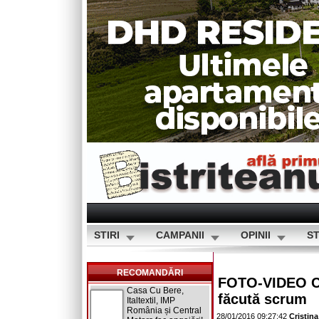
STIRI
CAMPANII
OPINII
ST
RECOMANDĂRI
FOTO-VIDEO Ca
Casa Cu Bere,
făcută scrum
Italtextil, IMP
România și Central
28/01/2016 09:27:42
Cristin