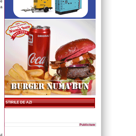
de
ia
STIRILE DE AZI
Publicitate
ui