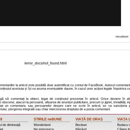
vizualizari
/error_docs/not_found.html
entariilor la articol este posibilă doar autentificat cu contul de FaceBook. Autorul comentariu
onținutul acestuia și își va asuma eventualele daune, în cazul unor acțiuni legale împotriva ce
agă să comentați la obiect, legat de conținutul prezentat în articol. Orice deviere în af
 obscene, atacuri la persoană, afișarea de anunțuri publicitare, precum și jigniri, trivialități, inj
stat un comentariu sau persoanelor despre care se scrie în articol, se va sancționa p
ului, ștergerea integrală sau chiar interzicerea dreptului de a posta comentarii.
II
STIRILE neBUNE
VIAȚĂ DE ORAȘ
VIAȚA 
l de dimineață
Wonderland
Beclean
Budacu 
ial
Ne enerveaza ...
Năsăud
Căianu M