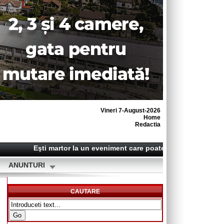
Vineri 7-August-2026
Home
Redactia
Eşti martor la un eveniment care poate deveni o ştire? S
ANUNTURI
CAUTARE