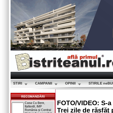
STIRI
CAMPANII
OPINII
STIRILE neB
RECOMANDĂRI
FOTO/VIDEO: S-a d
Casa Cu Bere,
Italtextil, IMP
Trei zile de răsfăț
România și Central