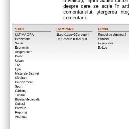
trivialități, injurii aduse cit
despre care se scrie în arti
comentariului, ștergerea inte
comentarii.
STIRI
CAMPANII
OPINII
ULTIMA ORA
1Leu+1Leu=2Cersetori
Rondul de dimineață
Eveniment
De Craciun fii mai bun
Editorial
Social
Fii reporter
Economic
B.-Log
Alegeri 2016
Politic
Urban
112
Lyla
Misterele Bistriței
Sănătate
Divertisment
Sport
Cârlionț
Turism
Bistrița Medievală
Cultură
Portrete
Reportaj
Ancheta