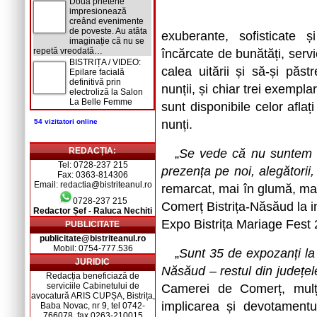
Două prietene
impresionează
creând evenimente
de poveste. Au atâta
exuberante, sofisticate și
imaginație că nu se
repetă vreodată…
încărcate de bunătăți, servi
BISTRIȚA / VIDEO:
calea uitării și să-și păs
Epilare facială
definitivă prin
nunții, și chiar trei exempla
electroliză la Salon
La Belle Femme
sunt disponibile celor afla
54 vizitatori online
nunți.
REDACȚIA:
„
Se vede că nu suntem în
Tel: 0728-237 215
prezența pe noi, alegătorii,
Fax: 0363-814306
Email: redactia@bistriteanul.ro
remarcat, mai în glumă, mai
0728-237 215
Comerț Bistrița-Năsăud la in
Redactor Șef - Raluca Nechiti
Expo Bistrița Mariage Fest
PUBLICITATE
publicitate@bistriteanul.ro
Mobil: 0754-777.536
„
Sunt 35 de expozanți la 
JURIDIC
Năsăud – restul din județele 
Redacția beneficiază de
serviciile Cabinetului de
Camerei de Comerț, mulțum
avocatură ARIS CUPȘA, Bistrița,
implicarea și devotament
Baba Novac, nr 9, tel 0742-
766078, fax 0263-210015