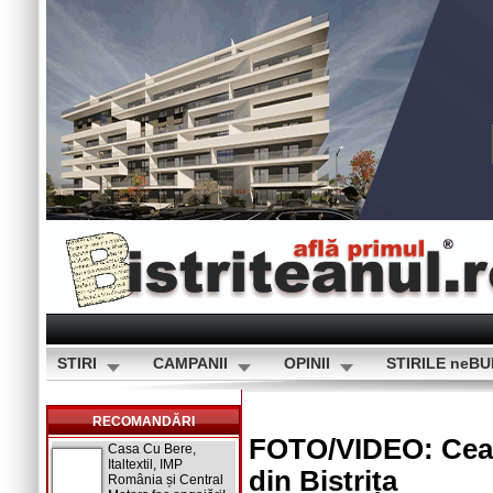
STIRI
CAMPANII
OPINII
STIRILE neB
RECOMANDĂRI
FOTO/VIDEO: Cea 
Casa Cu Bere,
Italtextil, IMP
din Bistrița
România și Central