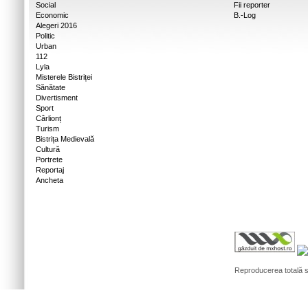
Social
Fii reporter
Economic
B.-Log
Alegeri 2016
Politic
Urban
112
Lyla
Misterele Bistriței
Sănătate
Divertisment
Sport
Cârlionț
Turism
Bistrița Medievală
Cultură
Portrete
Reportaj
Ancheta
Reproducerea totală sa