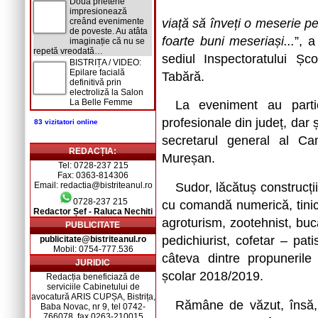
Două prietene
impresionează
viață să înveți o meserie p
creând evenimente
de poveste. Au atâta
foarte buni meseriași...
”, a
imaginație că nu se
repetă vreodată…
sediul Inspectoratului Șco
BISTRIȚA / VIDEO:
Epilare facială
Tabără.
definitivă prin
electroliză la Salon
La Belle Femme
La eveniment au partici
profesionale din județ, dar ș
83 vizitatori online
secretarul general al C
REDACȚIA:
Mureșan.
Tel: 0728-237 215
Fax: 0363-814306
Email: redactia@bistriteanul.ro
Sudor, lăcătuș construcții
0728-237 215
cu comandă numerică, tinich
Redactor Șef - Raluca Nechiti
agroturism, zootehnist, bucă
PUBLICITATE
pedichiurist, cofetar – pat
publicitate@bistriteanul.ro
Mobil: 0754-777.536
câteva dintre propunerile
JURIDIC
școlar 2018/2019.
Redacția beneficiază de
serviciile Cabinetului de
avocatură ARIS CUPȘA, Bistrița,
Rămâne de văzut, însă, d
Baba Novac, nr 9, tel 0742-
766078, fax 0263-210015