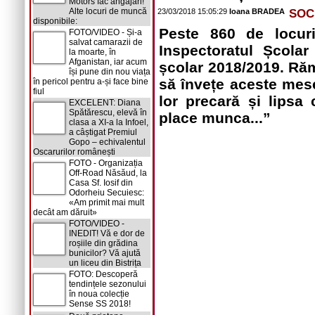
Motors fac angajări!
Alte locuri de muncă
23/03/2018 15:05:29
Ioana BRADEA
SOC
disponibile:
Peste 860 de locuri
FOTO/VIDEO - Și-a
salvat camarazii de
Inspectoratul Școla
la moarte, în
Afganistan, iar acum
școlar 2018/2019. Răm
își pune din nou viața
să învețe aceste mese
în pericol pentru a-și face bine
fiul
lor precară și lipsa
EXCELENT: Diana
Spătărescu, elevă în
place munca...”
clasa a XI-a la Infoel,
a câștigat Premiul
Gopo – echivalentul
Oscarurilor românești
FOTO - Organizația
Off-Road Năsăud, la
Casa Sf. Iosif din
Odorheiu Secuiesc:
«Am primit mai mult
decât am dăruit»
FOTO/VIDEO -
INEDIT! Vă e dor de
roșiile din grădina
bunicilor? Vă ajută
un liceu din Bistrița
FOTO: Descoperă
tendințele sezonului
în noua colecție
Sense SS 2018!