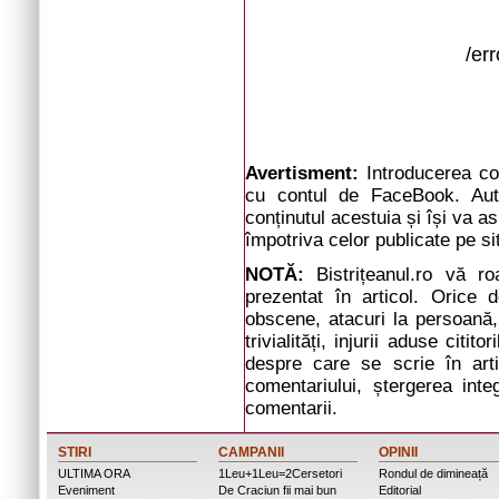
/er
Avertisment:
Introducerea com
cu contul de FaceBook. Auto
conținutul acestuia și își va a
împotriva celor publicate pe si
NOTĂ:
Bistrițeanul.ro vă r
prezentat în articol. Orice d
obscene, atacuri la persoană, 
trivialități, injurii aduse cit
despre care se scrie în arti
comentariului, ștergerea inte
comentarii.
STIRI
CAMPANII
OPINII
ULTIMA ORA
1Leu+1Leu=2Cersetori
Rondul de dimineață
Eveniment
De Craciun fii mai bun
Editorial