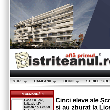
STIRI
CAMPANII
OPINII
STIRILE neB
RECOMANDĂRI
Cinci eleve ale Șco
Casa Cu Bere,
Italtextil, IMP
și au zburat la Li
România și Central