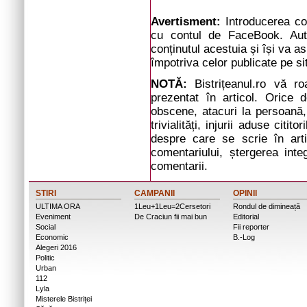
Avertisment:
Introducerea com
cu contul de FaceBook. Auto
conținutul acestuia și își va a
împotriva celor publicate pe si
NOTĂ:
Bistrițeanul.ro vă r
prezentat în articol. Orice d
obscene, atacuri la persoană, 
trivialități, injurii aduse cit
despre care se scrie în arti
comentariului, ștergerea inte
comentarii.
STIRI
CAMPANII
OPINII
ULTIMA ORA
1Leu+1Leu=2Cersetori
Rondul de dimineață
Eveniment
De Craciun fii mai bun
Editorial
Social
Fii reporter
Economic
B.-Log
Alegeri 2016
Politic
Urban
112
Lyla
Misterele Bistriței