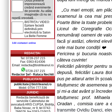
Două prietene
impresionează
creând evenimente
„Cu mari emoții, am plă
de poveste. Au atâta
imaginație că nu se
examenul la cea mai prest
repetă vreodată…
Foarte Bine la toate probel
BISTRIȚA / VIDEO:
Epilare facială
Liceul de Coregrafie Oc
definitivă prin
electroliză la Salon
nenumărați oameni de valoa
La Belle Femme
facă și astăzi, oferind elevi
144 vizitatori online
cele mai bune condiții ❤️
Fericirea și bucuria noas
REDACȚIA:
Tel: 0728-237 215
câteva cuvinte!
Fax: 0363-814306
Email: redactia@bistriteanul.ro
Felicitări părinților pentru 
0728-237 215
depusă, felicitări Laura Bo
Redactor Șef - Raluca Nechiti
pus pe altarul artei în școa
PUBLICITATE
publicitate@bistriteanul.ro
Mulțumesc de asemenea și p
Mobil: 0754-777.536
și mi-a dat avânt și încrede
JURIDIC
Mulțumesc prof. Mihaela
Redacția beneficiază de
serviciile Cabinetului de
Oradan , comisia care a ev
avocatură ARIS CUPȘA, Bistrița,
Baba Novac, nr 9, tel 0742-
transmite Ovidiu Danci, elev 
766078, fax 0263-210015