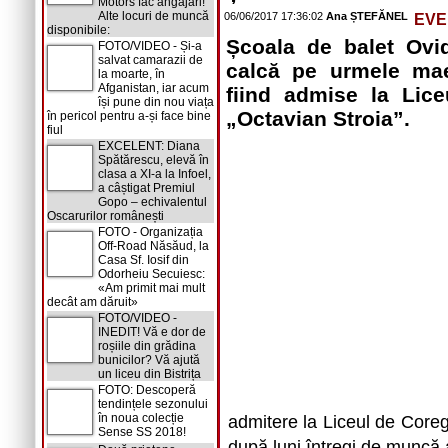
Motors fac angajări!
Alte locuri de muncă
06/06/2017 17:36:02
Ana ȘTEFĂNEL
EVE
disponibile:
Școala de balet Ovid
FOTO/VIDEO - Și-a
salvat camarazii de
calcă pe urmele mae
la moarte, în
Afganistan, iar acum
fiind admise la Lice
își pune din nou viața
„Octavian Stroia”.
în pericol pentru a-și face bine
fiul
EXCELENT: Diana
Spătărescu, elevă în
clasa a XI-a la Infoel,
a câștigat Premiul
Gopo – echivalentul
Oscarurilor românești
FOTO - Organizația
Off-Road Năsăud, la
Casa Sf. Iosif din
Odorheiu Secuiesc:
«Am primit mai mult
decât am dăruit»
FOTO/VIDEO -
INEDIT! Vă e dor de
roșiile din grădina
bunicilor? Vă ajută
un liceu din Bistrița
FOTO: Descoperă
tendințele sezonului
în noua colecție
admitere la Liceul de Coregr
Sense SS 2018!
după luni întregi de muncă a