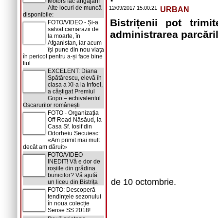
Motors fac angajări!
Alte locuri de muncă
12/09/2017 15:00:21
URBAN
disponibile:
Bistrițenii pot trim
FOTO/VIDEO - Și-a
salvat camarazii de
administrarea parcări
la moarte, în
Afganistan, iar acum
își pune din nou viața
în pericol pentru a-și face bine
fiul
EXCELENT: Diana
Spătărescu, elevă în
clasa a XI-a la Infoel,
a câștigat Premiul
Gopo – echivalentul
Oscarurilor românești
FOTO - Organizația
Off-Road Năsăud, la
Casa Sf. Iosif din
Odorheiu Secuiesc:
«Am primit mai mult
decât am dăruit»
FOTO/VIDEO -
INEDIT! Vă e dor de
roșiile din grădina
bunicilor? Vă ajută
de 10 octombrie.
un liceu din Bistrița
FOTO: Descoperă
tendințele sezonului
în noua colecție
Sense SS 2018!