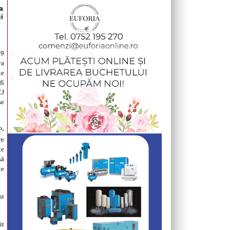
a
i
 9
va
te
fi
CJ
se
P-
re
te
să
te
nt
it