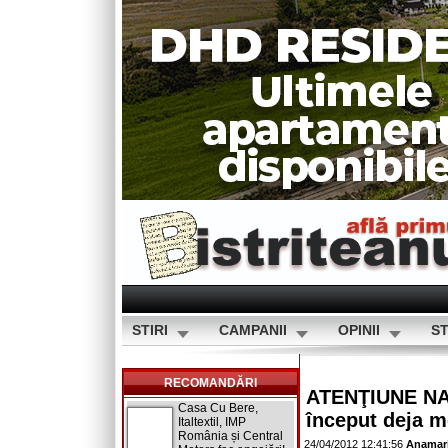
STIRI
CAMPANII
OPINII
ST
RECOMANDĂRI
ATENŢIUNE NAŢ
Casa Cu Bere,
început deja me
Italtextil, IMP
România și Central
24/04/2012 12:41:56
Anamar