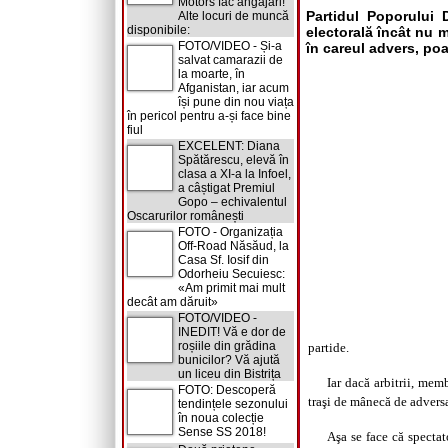
Motors fac angajări!
Partidul Poporului
Alte locuri de muncă
disponibile:
electorală încât nu m
FOTO/VIDEO - Și-a
în careul advers, poat
salvat camarazii de
la moarte, în
Afganistan, iar acum
își pune din nou viața
în pericol pentru a-și face bine
fiul
EXCELENT: Diana
Spătărescu, elevă în
clasa a XI-a la Infoel,
a câștigat Premiul
Gopo – echivalentul
Oscarurilor românești
FOTO - Organizația
Off-Road Năsăud, la
Casa Sf. Iosif din
Odorheiu Secuiesc:
«Am primit mai mult
decât am dăruit»
FOTO/VIDEO -
INEDIT! Vă e dor de
roșiile din grădina
partide.
bunicilor? Vă ajută
un liceu din Bistrița
Iar dacă arbitrii, mem
FOTO: Descoperă
traşi de mânecă de adversa
tendințele sezonului
în noua colecție
Sense SS 2018!
Aşa se face că spectat