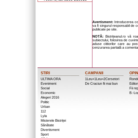
Avertisment:
Introducerea com
va fi singurul responsabil de c
publicate pe site.
NOTĂ:
Bistrițeanul.ro vă ro
subiectului, folosirea de cuvinte
aduse cititorilor care au po
cenzurarea partială a comentari
STIRI
CAMPANII
OPIN
ULTIMA ORA
1Leu+1Leu=2Cersetori
Rondu
Eveniment
De Craciun fii mai bun
Editor
Social
Fii re
Economic
B.-Lo
Alegeri 2016
Politic
Urban
112
Lyla
Misterele Bistriței
Sănătate
Divertisment
Sport