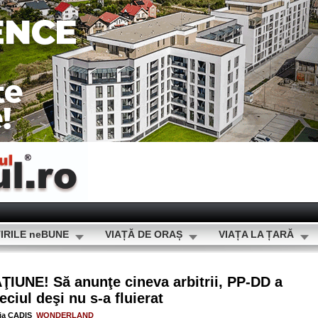
IRILE neBUNE
VIAȚĂ DE ORAȘ
VIAȚA LA ȚARĂ
IUNE! Să anunţe cineva arbitrii, PP-DD a
ciul deşi nu s-a fluierat
ia CADIS
WONDERLAND