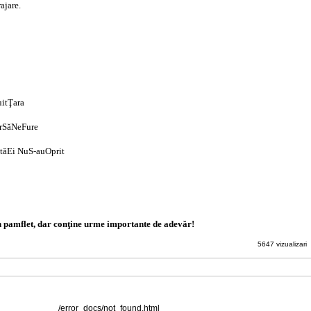
ajare.
uitŢara
rSăNeFure
atăEi NuS-auOprit
n pamflet, dar conţine urme importante de adevăr!
5647 vizualizari
/error_docs/not_found.html