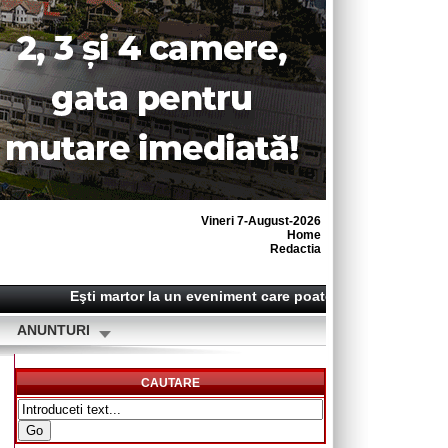
Vineri 7-August-2026
Home
Redactia
Eşti martor la un eveniment care poate deveni o ştire? S
ANUNTURI
CAUTARE