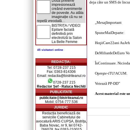
Două prietene
deja câte un SMS de încur
impresionează
creând evenimente
de poveste. Au atâta
imaginație că nu se
repetă vreodată…
„MesajImportant
BISTRIȚA / VIDEO:
Epilare facială
SpuneMaiDeparte:
definitivă prin
electroliză la Salon
La Belle Femme
HoţiiCare22ani AuJef
45 vizitatori online
DeMiliardeDeEuro Vo
REDACȚIA:
ÎnContinuare. Niciod
Tel: 0728-237 215
Fax: 0363-814306
Opreşte-iTU!ACUM.
Email: redactia@bistriteanul.ro
0728-237 215
Votează PP-DD”
Redactor Șef - Raluca Nechiti
PUBLICITATE
Acest material este u
publicitate@bistriteanul.ro
Mobil: 0754-777.536
JURIDIC
Redacția beneficiază de
serviciile Cabinetului de
avocatură ARIS CUPȘA, Bistrița,
Baba Novac, nr 9, tel 0742-
766078, fax 0263-210015