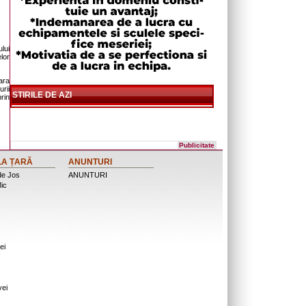
lui
lor
ara
urii
STIRILE DE AZI
rin
Publicitate
LA ȚARĂ
ANUNTURI
de Jos
ANUNTURI
ic
ei
vei