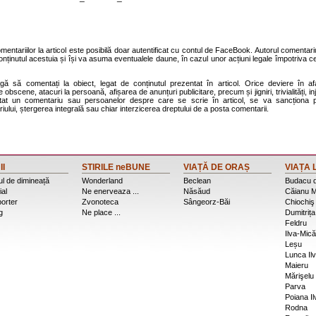
entariilor la articol este posibilă doar autentificat cu contul de FaceBook. Autorul comentariu
onținutul acestuia și își va asuma eventualele daune, în cazul unor acțiuni legale împotriva ce
agă să comentați la obiect, legat de conținutul prezentat în articol. Orice deviere în af
 obscene, atacuri la persoană, afișarea de anunțuri publicitare, precum și jigniri, trivialități, inj
stat un comentariu sau persoanelor despre care se scrie în articol, se va sancționa p
ului, ștergerea integrală sau chiar interzicerea dreptului de a posta comentarii.
II
STIRILE neBUNE
VIAȚĂ DE ORAȘ
VIAȚA 
l de dimineață
Wonderland
Beclean
Budacu 
ial
Ne enerveaza ...
Năsăud
Căianu M
porter
Zvonoteca
Sângeorz-Băi
Chiochiş
g
Ne place ...
Dumitrița
Feldru
Ilva-Mică
Leșu
Lunca Ilv
Maieru
Mărişelu
Parva
Poiana Il
Rodna