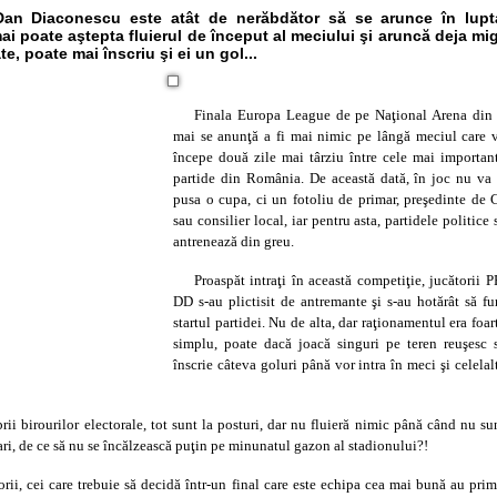
 Dan Diaconescu este atât de nerăbdător să se arunce în lupt
ai poate aştepta fluierul de început al meciului şi aruncă deja mig
e, poate mai înscriu şi ei un gol...
Finala Europa League de pe Naţional Arena din
mai se anunţă a fi mai nimic pe lângă meciul care 
începe două zile mai târziu între cele mai importan
partide din România. De această dată, în joc nu va 
pusa o cupa, ci un fotoliu de primar, preşedinte de 
sau consilier local, iar pentru asta, partidele politice 
antrenează din greu.
Proaspăt intraţi în această competiţie, jucătorii P
DD s-au plictisit de antremante şi s-au hotărât să fu
startul partidei. Nu de alta, dar raţionamentul era foar
simplu, poate dacă joacă singuri pe teren reuşesc 
înscrie câteva goluri până vor intra în meci şi celelal
brii birourilor electorale, tot sunt la posturi, dar nu fluieră nimic până când nu su
ri, de ce să nu se încălzească puţin pe minunatul gazon al stadionului?!
orii, cei care trebuie să decidă într-un final care este echipa cea mai bună au prim