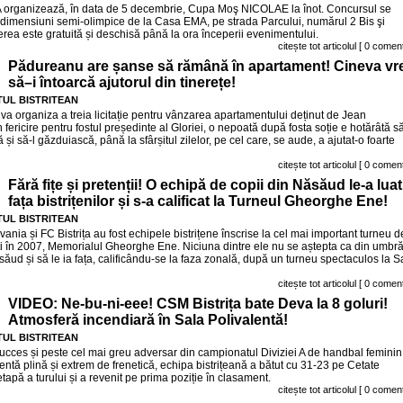
 organizează, în data de 5 decembrie, Cupa Moş NICOLAE la înot. Concursul se
 dimensiuni semi-olimpice de la Casa EMA, pe strada Parcului, numărul 2 Bis şi
ierea este gratuită și deschisă până la ora începerii evenimentului.
citește tot articolul
[ 0 coment
Pădureanu are șanse să rămână în apartament! Cineva vr
să–i întoarcă ajutorul din tinerețe!
UL BISTRITEAN
e va organiza a treia licitație pentru vânzarea apartamentului deținut de Jean
 fericire pentru fostul președinte al Gloriei, o nepoată după fosta soție e hotărâtă s
i să-l găzduiască, până la sfârșitul zilelor, pe cel care, se aude, a ajutat-o foarte
citește tot articolul
[ 0 coment
Fără fițe și pretenții! O echipă de copii din Năsăud le-a luat
fața bistrițenilor și s-a calificat la Turneul Gheorghe Ene!
UL BISTRITEAN
vania și FC Bistrița au fost echipele bistrițene înscrise la cel mai important turneu d
uți în 2007, Memorialul Gheorghe Ene. Niciuna dintre ele nu se aștepta ca din umbr
săud și să le ia fața, calificându-se la faza zonală, după un turneu spectaculos la S
citește tot articolul
[ 0 coment
VIDEO: Ne-bu-ni-eee! CSM Bistrița bate Deva la 8 goluri!
Atmosferă incendiară în Sala Polivalentă!
UL BISTRITEAN
succes și peste cel mai greu adversar din campionatul Diviziei A de handbal feminin
lentă plină și extrem de frenetică, echipa bistrițeană a bătut cu 31-23 pe Cetate
tapă a turului și a revenit pe prima poziție în clasament.
citește tot articolul
[ 0 coment