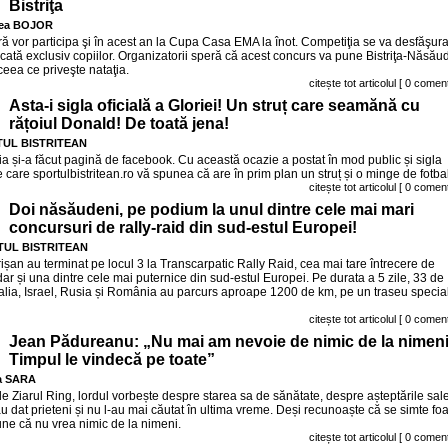
Bistriţa
ea BOJOR
ră vor participa şi în acest an la Cupa Casa EMA la înot. Competiţia se va desfăşura
cată exclusiv copiilor. Organizatorii speră că acest concurs va pune Bistriţa-Năsău
ceea ce priveşte nataţia.
citește tot articolul
[ 0 coment
Asta-i sigla oficială a Gloriei! Un struț care seamănă cu
rățoiul Donald! De toată jena!
UL BISTRITEAN
a și-a făcut pagină de facebook. Cu această ocazie a postat în mod public și sigla
e care sportulbistritean.ro vă spunea că are în prim plan un struț și o minge de fotbal
citește tot articolul
[ 0 coment
Doi năsăudeni, pe podium la unul dintre cele mai mari
concursuri de rally-raid din sud-estul Europei!
UL BISTRITEAN
șan au terminat pe locul 3 la Transcarpatic Rally Raid, cea mai tare întrecere de
r și una dintre cele mai puternice din sud-estul Europei. Pe durata a 5 zile, 33 de
talia, Israel, Rusia și România au parcurs aproape 1200 de km, pe un traseu specia
citește tot articolul
[ 0 coment
Jean Pădureanu: „Nu mai am nevoie de nimic de la nimeni
Timpul le vindecă pe toate”
a SARA
 de Ziarul Ring, lordul vorbește despre starea sa de sănătate, despre așteptările sale
au dat prieteni și nu l-au mai căutat în ultima vreme. Deși recunoaște că se simte foa
e că nu vrea nimic de la nimeni.
citește tot articolul
[ 0 coment