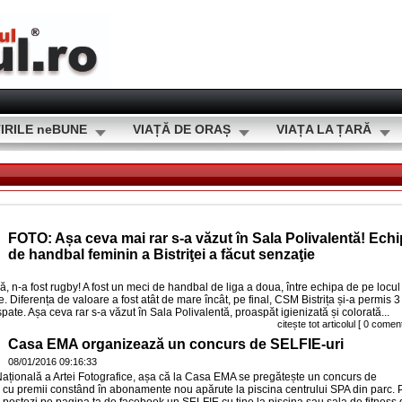
IRILE neBUNE
VIAȚĂ DE ORAȘ
VIAȚA LA ȚARĂ
FOTO: Așa ceva mai rar s-a văzut în Sala Polivalentă! Ech
de handbal feminin a Bistriţei a făcut senzaţie
 n-a fost rugby! A fost un meci de handbal de liga a doua, între echipa de pe locul
e. Diferența de valoare a fost atât de mare încât, pe final, CSM Bistrița și-a permis 3
pate. Așa ceva rar s-a văzut în Sala Polivalentă, proaspăt igienizată și colorată...
citește tot articolul
[ 0 coment
Casa EMA organizează un concurs de SELFIE-uri
08/01/2016 09:16:33
 Națională a Artei Fotografice, așa că la Casa EMA se pregătește un concurs de
cu premii constând în abonamente nou apărute la piscina centrului SPA din parc. P