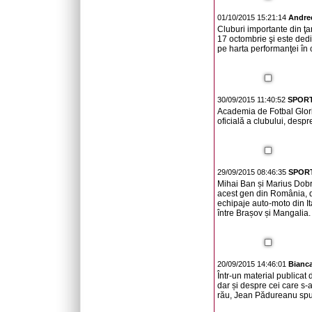
01/10/2015 15:21:14
Andre
Cluburi importante din ţa
17 octombrie şi este dedi
pe harta performanţei în 
30/09/2015 11:40:52
SPORT
Academia de Fotbal Glori
oficială a clubului, despr
29/09/2015 08:46:35
SPORT
Mihai Ban și Marius Dobri
acest gen din România, da
echipaje auto-moto din I
între Brașov și Mangalia.
20/09/2015 14:46:01
Bianc
Într-un material publicat
dar și despre cei care s-
rău, Jean Pădureanu spun