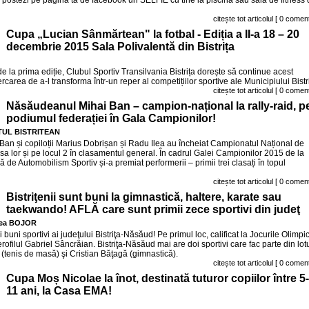
 postezi pe pagina ta de facebook un SELFIE cu tine la piscina sau sala de fitness
citește tot articolul
[ 0 coment
Cupa „Lucian Sânmărtean" la fotbal - Ediția a II-a 18 – 20
decembrie 2015 Sala Polivalentă din Bistrița
 la prima ediție, Clubul Sportiv Transilvania Bistrița dorește să continue acest
carea de a-l transforma într-un reper al competițiilor sportive ale Municipiului Bistri
citește tot articolul
[ 0 coment
Năsăudeanul Mihai Ban – campion-național la rally-raid, p
podiumul federației în Gala Campionilor!
UL BISTRITEAN
Ban și copiloții Marius Dobrișan și Radu Ilea au încheiat Campionatul Național de
lasa lor și pe locul 2 în clasamentul general. În cadrul Galei Campionilor 2015 de la
de Automobilism Sportiv și-a premiat performerii – primii trei clasați în topul
citește tot articolul
[ 0 coment
Bistriţenii sunt buni la gimnastică, haltere, karate sau
taekwando! AFLĂ care sunt primii zece sportivi din judeţ
ea BOJOR
buni sportivi ai judeţului Bistriţa-Năsăud! Pe primul loc, calificat la Jocurile Olimpi
terofilul Gabriel Sâncrăian. Bistriţa-Năsăud mai are doi sportivi care fac parte din lot
(tenis de masă) şi Cristian Băţagă (gimnastică).
citește tot articolul
[ 0 coment
Cupa Moș Nicolae la înot, destinată tuturor copiilor între 5-
11 ani, la Casa EMA!