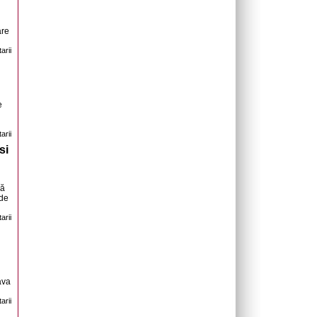
are
arii
e
arii
si
ră
 de
arii
ava
arii