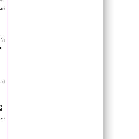
 de
arii
ța.
arii
e
arii
ce
ul
arii