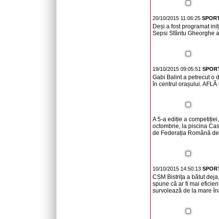
20/10/2015 11:06:25
SPORT
Deși a fost programat ini
Sepsi Sfântu Gheorghe a f
19/10/2015 09:05:51
SPORT
Gabi Balint a petrecut o 
în centrul orașului. AFLĂ 
A 5-a ediție a competiție
octombrie, la piscina Ca
de Federația Română de 
10/10/2015 14:50:13
SPORT
CSM Bistrița a bătut deja
spune că ar fi mai eficien
survolează de la mare în