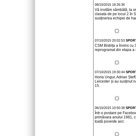
08/10/2015 18:26:36
Vă invităm sâmbătă, la or
clasata de pe locul 2 în S
susținerea echipei de ha
07/10/2015 20:02:53
SPORT
CSM Bistrița a învins cu 
reprogramat din etapa a 
07/10/2015 19:30:44
SPORT
Horia Ungur, Adrian Șteff
Leicester și au susținut 
15.
06/10/2015 10:50:38
SPORT
Într-o postare pe Faceboo
primăvara anului 1981, cu
toată poveste aici: