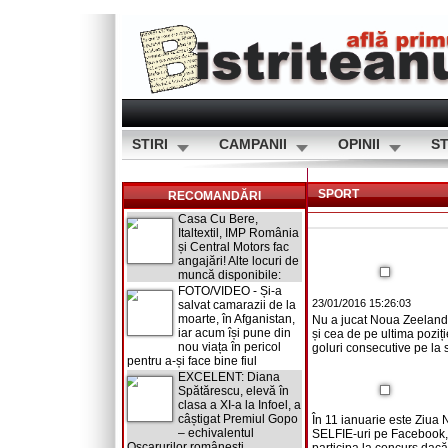
STIRI
CAMPANII
OPINII
ST
SPORT
RECOMANDĂRI
Casa Cu Bere,
Italtextil, IMP România
și Central Motors fac
angajări! Alte locuri de
muncă disponibile:
FOTO/VIDEO - Și-a
23/01/2016 15:26:03
salvat camarazii de la
moarte, în Afganistan,
Nu a jucat Noua Zeelandă,
iar acum își pune din
și cea de pe ultima poziți
nou viața în pericol
goluri consecutive pe la s
pentru a-și face bine fiul
EXCELENT: Diana
Spătărescu, elevă în
clasa a XI-a la Infoel, a
câștigat Premiul Gopo
În 11 ianuarie este Ziua
– echivalentul
SELFIE-uri pe Facebook, 
Oscarurilor românești