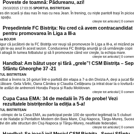
Poveste de toamnă: Pădureanu, azi!
29/10/2015 17:03:35
SPORTUL BISTRITEAN
s din scară și dau nas în nas cu nea Jean. În trening, cu niște pantofi trași în picio
n spațiu.
citește tot articolul
[ 0 coment
Preşedintele FC Bistriţa: Nu cred că avem contracandidat
pentru promovarea în Liga a III-a
ea BOJOR
gur că jucătorii de la FC Bistriţa vor reuşi să promoveze în Liga a III-a, el mizând p
liştii le-au avut în acest sezon. Conducerea FC Bistriţa anunţă şi că urmăreşte copii
îi atragă în lumea fotbalului şi să îi promoveze când vor creşte, la echipa mare.
citește tot articolul
[ 0 coment
Handbal: Am bătut ușor și fără „grele”! CSM Bistrița – Sep
Sfântu Gheorghe 37 -21
UL BISTRITEAN
bal a învins la 16 goluri într-o partidă din etapa a 7-a din Divizia A, deși a jucat fă
cătoare. Geta Vârtic, Oana Cârstea și Claudia Cetățeanu (a intrat doar la o lovitură
ate astăzi de antrenorii Horațiu Pașca și Radu Moldovan.
citește tot articolul
[ 0 coment
Cupa Casa EMA: 34 de medalii în 75 de probe! Vezi
rezultatele bistrițenilor la ediția a 5-a!
UL BISTRITEAN
olimpic de la Casa EMA, au participat peste 100 de sportivi legitimați la 5 cluburi
ne de Natație și Pentatlon Modern din Baia Mare, Cluj-Napoca, Târgu-Mureș, Suce
rtivi din alte structuri din Cluj-Napoca și Târgu-Mureș, neafiliate federației.
citește tot articolul
[ 0 coment
Handbal: Se joacă joi! Meciul CSM Bistrița - Sepsi Sfântu