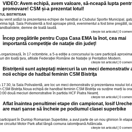
VIDEO: Avem echipă, avem valoare, să-nceapă lupta pent
promovare! CSM și-a prezentat lotul!
UL BISTRITEAN
 au venit astăzi la prezentarea echipei de handbal a Clubului Sportiv Municipal, gat
ima ligă. Sala Polivalentă a fost aproape plină, evenimentul a fost bine pregătit, ia
handbalistele, demne de toată laudă.
citește tot articolul
[ 0 coment
Încep pregătirile pentru Cupa Casa EMA la înot, cea mai
importantă competiție de natație din județ!
rganizează, în 17 octombrie, a 5-a ediție a concursului la care participă aproxima
buri din toată țara, afiliate Federației Române de Natație și Pentatlon Modern.
citește tot articolul
[ 0 coment
Bistriţenii sunt aşteptaţi miercuri la un meci demonstrativ 
noii echipe de hadbal feminin CSM Bistriţa
a 17:30, la Sala Polivalentă, are loc un meci demonstrativ și prezentarea noului lot a
n CSM Bistrița.Noua echipă de handbal feminin CSM Bistrița va susține marți la ora
 10:00 două meciuri demonstrative în partida HCF Piatra Neamț.
citește tot articolul
[ 0 coment
Aflat înaintea penultimei etape din campionat, Iosif Ureche
are mari şanse să încheie pe podiumul clasei superbike
l participant în Dunlop Romanian Superbike, a avut parte de un nou ghinion în etap
e circuitul Motor Park aflat lângă comuna ialomiţeană Adâncata.
citește tot articolul
[ 0 coment