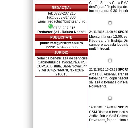
Clubul Sportiv Casa EMA
desfăşoară în piscina de
REDACȚIA:
începe la ora 9:30. Înscr
Tel: 0728-237 215
Fax: 0363-814306
Email: redactia@bistriteanul.ro
0728-237 215
Redactor Șef - Raluca Nechiti
24/11/2015 13:09:59
SPORT
Miercuri, la ora 12.00, s
PUBLICITATE
Pădureanu în Bistrița. Din
publicitate@bistriteanul.ro
cumpere această locuință ș
Mobil: 0754-777.536
mult în trecut.
JURIDIC
Redacția beneficiază de serviciile
Cabinetului de avocatură ARIS
CUPȘA, Bistrița, Baba Novac, nr
22/11/2015 13:03:29
SPORT
9, tel 0742-766078, fax 0263-
210015
Ardealul, Arsenal, Transil
fotbal pentru copii născ
să iasă o formație din Nă
Polivalentă.
14/11/2015 14:00:16
SPORT
CSM Bistrița a trecut cu 
Astăzi, într-o Sală Poliva
Devatrans, în penultima e