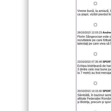
Vreme bună, la amiază. Ie
ca șlapii, vizibil pierdut î
26/10/2015 12:03:23
Andre
Florin Sângeorzan este si
rezultatele pe care fotba
talentaţi pe care vrea să 
23/10/2015 07:35:48
SPORT
Echipa bistrițeană de hand
3 dintre cele mai bune ju
la 7 metri) au fost menaj
20/10/2015 14:15:40
SPORT
Sâmbătă, în bazinul semi-
afiliate Federației Româ
și Bistrița, precum și spo