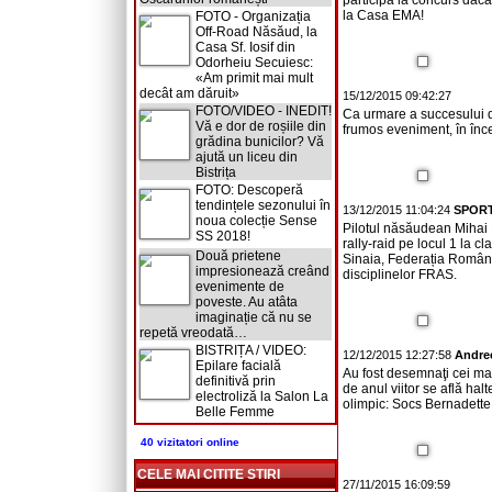
participa la concurs dacă
la Casa EMA!
FOTO - Organizația
Off-Road Năsăud, la
Casa Sf. Iosif din
Odorheiu Secuiesc:
«Am primit mai mult
decât am dăruit»
15/12/2015 09:42:27
FOTO/VIDEO - INEDIT!
Ca urmare a succesului de
Vă e dor de roșiile din
frumos eveniment, în încer
grădina bunicilor? Vă
ajută un liceu din
Bistrița
FOTO: Descoperă
tendințele sezonului în
13/12/2015 11:04:24
SPORT
noua colecție Sense
Pilotul năsăudean Mihai 
SS 2018!
rally-raid pe locul 1 la c
Două prietene
Sinaia, Federația Română 
impresionează creând
disciplinelor FRAS.
evenimente de
poveste. Au atâta
imaginație că nu se
repetă vreodată…
BISTRIȚA / VIDEO:
12/12/2015 12:27:58
Andre
Epilare facială
Au fost desemnaţi cei mai 
definitivă prin
de anul viitor se află hal
electroliză la Salon La
olimpic: Socs Bernadette 
Belle Femme
40 vizitatori online
CELE MAI CITITE STIRI
27/11/2015 16:09:59