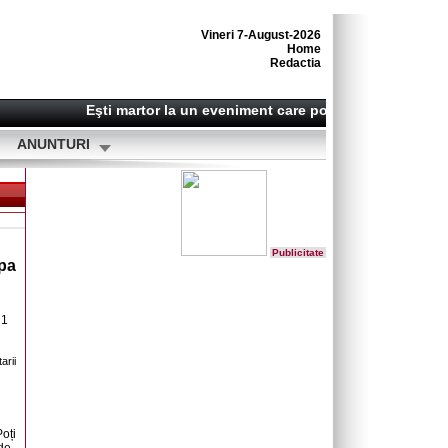
Vineri 7-August-2026
Home
Redactia
Eşti martor la un eveniment care poate deveni o ştire? S
ANUNTURI
Publicitate
ipa
 1
arii
oți