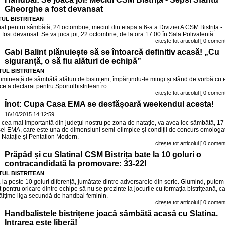
Gheorghe a fost devansat
UL BISTRITEAN
țial pentru sâmbătă, 24 octombrie, meciul din etapa a 6-a a Diviziei A CSM Bistrița -
ost devansat. Se va juca joi, 22 octombrie, de la ora 17.00 în Sala Polivalentă.
citește tot articolul
[ 0 coment
Gabi Balint plănuiește să se întoarcă definitiv acasă! „Cu
siguranță, o să fiu alături de echipă”
UL BISTRITEAN
dimineață de sâmbătă alături de bistrițeni, împărțindu-le mingi și stând de vorbă cu 
ce a declarat pentru Sportulbistritean.ro
citește tot articolul
[ 0 coment
Înot: Cupa Casa EMA se desfășoară weekendul acesta!
16/10/2015 14:12:59
i, cea mai importantă din județul nostru pe zona de natație, va avea loc sâmbătă, 17
sei EMA, care este una de dimensiuni semi-olimpice și condiții de concurs omologa
Natație și Pentatlon Modern.
citește tot articolul
[ 0 coment
Prăpăd și cu Slatina! CSM Bistrița bate la 10 goluri o
contracandidată la promovare: 33-22!
UL BISTRITEAN
, la peste 10 goluri diferență, jumătate dintre adversarele din serie. Glumind, putem
t pentru oricare dintre echipe să nu se prezinte la jocurile cu formația bistrițeană, c
ălțime liga secundă de handbal feminin.
citește tot articolul
[ 0 coment
Handbalistele bistrițene joacă sâmbătă acasă cu Slatina.
Intrarea este liberă!