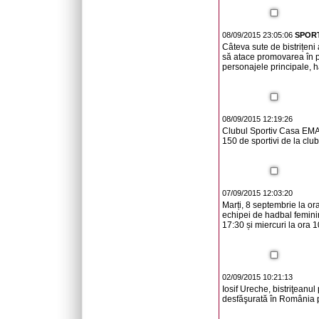
08/09/2015 23:05:06
SPORT
Câteva sute de bistrițeni
să atace promovarea în pr
personajele principale, 
08/09/2015 12:19:26
Clubul Sportiv Casa EMA o
150 de sportivi de la clu
07/09/2015 12:03:20
Marți, 8 septembrie la or
echipei de hadbal femini
17:30 și miercuri la ora
02/09/2015 10:21:13
Iosif Ureche, bistriţeanu
desfăşurată în România p