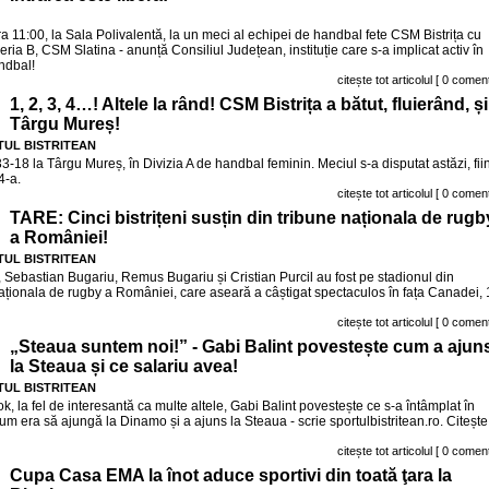
a 11:00, la Sala Polivalentă, la un meci al echipei de handbal fete CSM Bistrița cu
eria B, CSM Slatina - anunță Consiliul Județean, instituție care s-a implicat activ în
ndbal!
citește tot articolul
[ 0 coment
1, 2, 3, 4…! Altele la rând! CSM Bistrița a bătut, fluierând, și
Târgu Mureș!
UL BISTRITEAN
33-18 la Târgu Mureș, în Divizia A de handbal feminin. Meciul s-a disputat astăzi, fii
4-a.
citește tot articolul
[ 0 coment
TARE: Cinci bistrițeni susțin din tribune naționala de rugb
a României!
UL BISTRITEAN
, Sebastian Bugariu, Remus Bugariu și Cristian Purcil au fost pe stadionul din
naționala de rugby a României, care aseară a câștigat spectaculos în fața Canadei, 
citește tot articolul
[ 0 coment
„Steaua suntem noi!” - Gabi Balint povestește cum a ajun
la Steaua și ce salariu avea!
UL BISTRITEAN
k, la fel de interesantă ca multe altele, Gabi Balint povestește ce s-a întâmplat în
m era să ajungă la Dinamo și a ajuns la Steaua - scrie sportulbistritean.ro. Citește
citește tot articolul
[ 0 coment
Cupa Casa EMA la înot aduce sportivi din toată ţara la