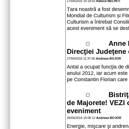
27/04/2016 16:18:55
Raluca NECHITI
Țara noastră a fost desem
Mondial de Culturism și Fi
Culturism a întrebat Consil
acest eveniment să se desf
Anne M
Direcţiei Judeţene 
27/04/2016 11:37:00
Andreea BOJOR
Antal a ocupat funcţia de di
anului 2012, iar acum este 
pe Constantin Florian care 
Bistri
de Majorete! VEZI c
eveniment
26/04/2016 18:06:12
Andreea BOJOR
Energie, mişcare şi andren