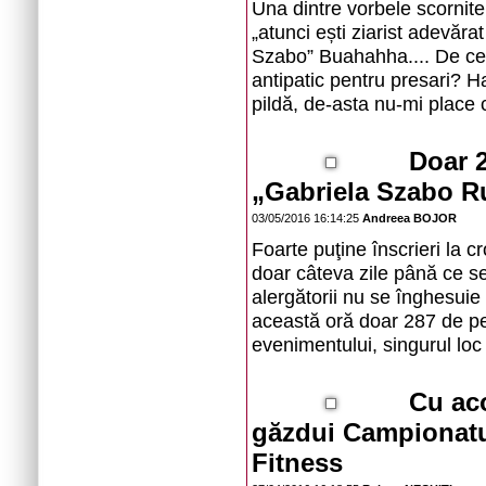
Una dintre vorbele scornite
„atunci ești ziarist adevăr
Szabo” Buahahha.... De ce-
antipatic pentru presari? Ha
pildă, de-asta nu-mi place
Doar 2
„Gabriela Szabo R
03/05/2016 16:14:25
Andreea BOJOR
Foarte puţine înscrieri la 
doar câteva zile până ce se 
alergătorii nu se înghesuie 
această oră doar 287 de per
evenimentului, singurul loc 
Cu aco
găzdui Campionatu
Fitness