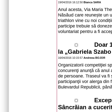
19/04/2016 16:12:50
Bianca SARA
Anul acesta, Via Maria Ther
Năsăud care reunește un u
triathlon vine cu noi condiți
participe trebuie să doneze
voluntariat pentru a fi accep
Doar 1
la „Gabriela Szabo
16/04/2016 10:15:57
Andreea BOJOR
Organizatorii competiţiei sp
concurenţi anunţă că anul a
de persoane. Traseul va fi ş
participanţii vor alerga din
Bulevardul Republicii, până
Excepț
Sâncrăian a cucerit