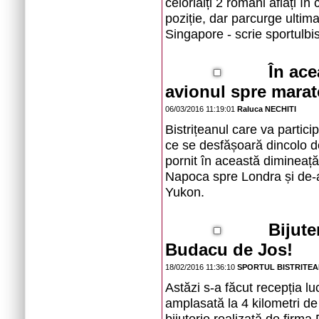
celorlalți 2 români aflați în
poziție, dar parcurge ultima
Singapore - scrie sportulbis
În ace
avionul spre marat
06/03/2016 11:19:01
Raluca NECHITI
Bistrițeanul care va partic
ce se desfășoară dincolo de
pornit în această dimineață
Napoca spre Londra și de-a
Yukon.
Bijute
Budacu de Jos!
18/02/2016 11:36:10
SPORTUL BISTRITE
Astăzi s-a făcut recepția l
amplasată la 4 kilometri de
bijuterie realizată de firm