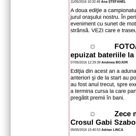
11/05/2016 10:32:48
Ana ȘTEFĂNEL
A doua ediţie a campionatul
jurul oraşului nostru. În per
eveniment cu sunet de moto
strânsă. VEZI care e traseu
FOTO/
epuizat bateriile l
07/05/2016 12:29:38
Andreea BOJOR
Ediţia din acest an a adunat
anteriori şi de la start au 
au fost anul trecut, spre e
a termina cursa la care part
pregătit premii în bani.
Zece 
Crosul Gabi Szabo
05/05/2016 10:40:53
Adrian LINCA