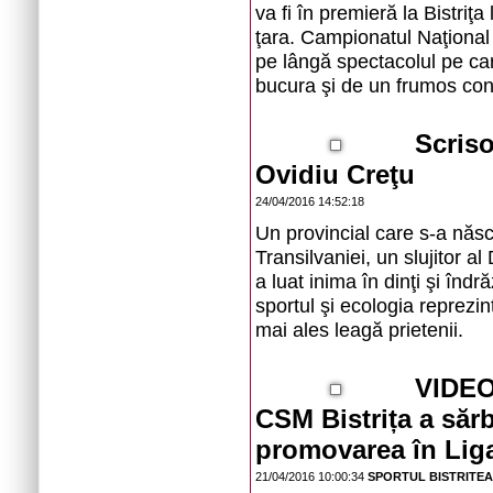
va fi în premieră la Bistriţ
ţara. Campionatul Naţional 
pe lângă spectacolul pe car
bucura şi de un frumos con
Scriso
Ovidiu Creţu
24/04/2016 14:52:18
Un provincial care s-a născu
Transilvaniei, un slujitor a
a luat inima în dinţi şi în
sportul şi ecologia reprezi
mai ales leagă prietenii.
VIDEO:
CSM Bistrița a sărbă
promovarea în Lig
21/04/2016 10:00:34
SPORTUL BISTRITE