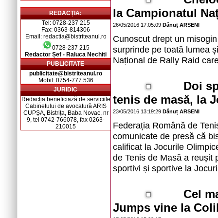
la Campionatul Naț
REDACȚIA:
Tel: 0728-237 215
26/05/2016 17:05:09
Dănuț ARSENI
Fax: 0363-814306
Email: redactia@bistriteanul.ro
Cunoscut drept un misogin ș
0728-237 215
surprinde pe toată lumea și
Redactor Șef - Raluca Nechiti
Național de Rally Raid care 
PUBLICITATE
publicitate@bistriteanul.ro
Mobil: 0754-777.536
Doi sp
JURIDIC
tenis de masă, la J
Redacția beneficiază de serviciile
Cabinetului de avocatură ARIS
23/05/2016 13:19:29
Dănuț ARSENI
CUPȘA, Bistrița, Baba Novac, nr
9, tel 0742-766078, fax 0263-
Federația Română de Tenis
210015
comunicate de presă că bis
calificat la Jocurile Olim
de Tenis de Masă a reușit 
sportivi și sportive la Jocur
Cel m
Jumps vine la Coli