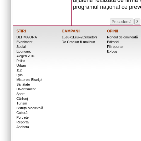
programul naţional ce preve
Precedentă
3
STIRI
CAMPANII
OPINII
ULTIMA ORA
1Leu+1Leu=2Cersetori
Rondul de dimineață
Eveniment
De Craciun fii mai bun
Editorial
Social
Fii reporter
Economic
B.-Log
Alegeri 2016
Politic
Urban
112
Lyla
Misterele Bistriței
Sănătate
Divertisment
Sport
Cârlionț
Turism
Bistrița Medievală
Cultură
Portrete
Reportaj
Ancheta