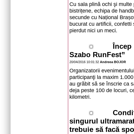
Cu sala plină ochi şi multe 
bistrițene, echipa de handba
secunde cu Național Brașov,
bucurat cu artificii, confet
pierdut nici un meci.
Încep 
Szabo RunFest”
20/04/2016 10:01:32
Andreea BOJOR
Organizatorii evenimentului
participanţi la maxim 1.000 
au grăbit să se înscrie ca s
deja peste 100 de locuri, ce
kilometri.
Condiț
singurul ultramara
trebuie să facă spor