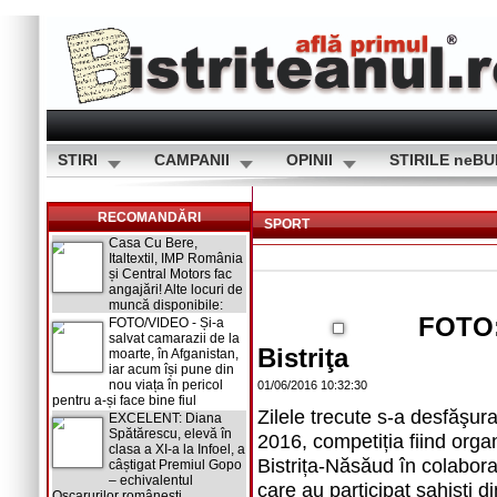
STIRI
CAMPANII
OPINII
STIRILE neB
RECOMANDĂRI
SPORT
Casa Cu Bere,
Italtextil, IMP România
și Central Motors fac
angajări! Alte locuri de
muncă disponibile:
FOTO: 
FOTO/VIDEO - Și-a
salvat camarazii de la
Bistriţa
moarte, în Afganistan,
iar acum își pune din
nou viața în pericol
01/06/2016 10:32:30
pentru a-și face bine fiul
Zilele trecute s-a desfăşura
EXCELENT: Diana
Spătărescu, elevă în
2016, competiția fiind orga
clasa a XI-a la Infoel, a
Bistrița-Năsăud în colabora
câștigat Premiul Gopo
– echivalentul
care au participat şahişti d
Oscarurilor românești