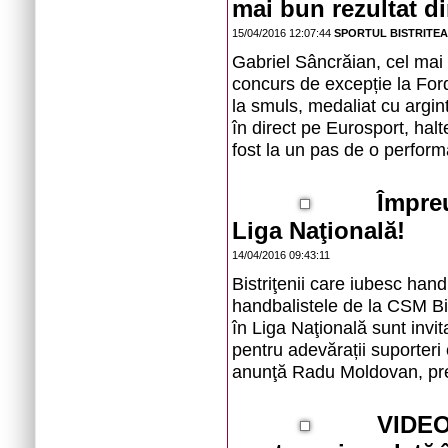
mai bun rezultat di
15/04/2016 12:07:44
SPORTUL BISTRITE
Gabriel Sâncrăian, cel mai 
concurs de excepție la For
la smuls, medaliat cu argint
în direct pe Eurosport, hal
fost la un pas de o perform
Împre
Liga Naţională!
14/04/2016 09:43:11
Bistriţenii care iubesc hand
handbalistele de la CSM Bis
în Liga Naţională sunt invit
pentru adevărații suporteri
anunţă Radu Moldovan, pre
VIDEO