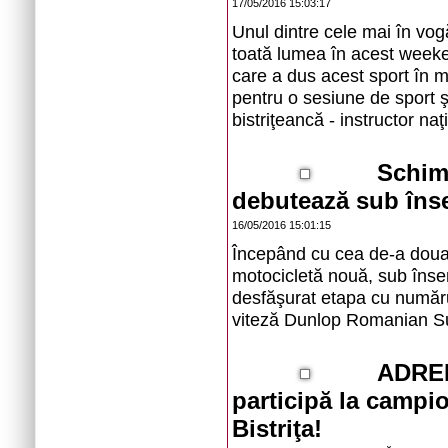
17/05/2016 15:03:17
Unul dintre cele mai în vog
toată lumea în acest weeken
care a dus acest sport în mu
pentru o sesiune de sport ş
bistriţeancă - instructor n
Schimb
debutează sub înse
16/05/2016 15:01:15
Începând cu cea de-a doua 
motocicletă nouă, sub înse
desfăşurat etapa cu număru
viteză Dunlop Romanian Sup
ADREN
participă la campio
Bistriţa!