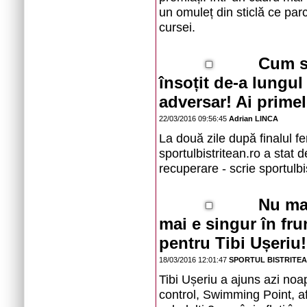
un omuleț din sticlă ce parc
cursei.
Cum se
însoțit de-a lungul 
adversar! Ai primel
22/03/2016 09:56:45
Adrian LINCA
La două zile după finalul fe
sportulbistritean.ro a stat 
recuperare - scrie sportulbi
Nu mai
mai e singur în fr
pentru Tibi Ușeriu!
18/03/2016 12:01:47
SPORTUL BISTRITE
Tibi Ușeriu a ajuns azi noa
control, Swimming Point, afl