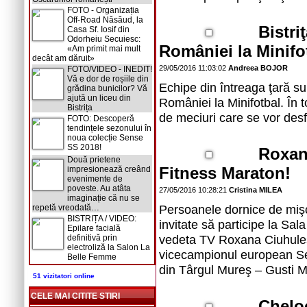
FOTO - Organizația
Off-Road Năsăud, la
Bistri
Casa Sf. Iosif din
Odorheiu Secuiesc:
României la Minifo
«Am primit mai mult
decât am dăruit»
29/05/2016 11:03:02
Andreea BOJOR
FOTO/VIDEO - INEDIT!
Vă e dor de roșiile din
Echipe din întreaga ţară su
grădina bunicilor? Vă
ajută un liceu din
României la Minifotbal. În to
Bistrița
de meciuri care se vor desf
FOTO: Descoperă
tendințele sezonului în
noua colecție Sense
SS 2018!
Roxana
Două prietene
Fitness Maraton!
impresionează creând
evenimente de
poveste. Au atâta
27/05/2016 10:28:21
Cristina MILEA
imaginație că nu se
Persoanele dornice de mişca
repetă vreodată…
BISTRIȚA / VIDEO:
invitate să participe la Sal
Epilare facială
vedeta TV Roxana Ciuhule
definitivă prin
electroliză la Salon La
vicecampionul european Seba
Belle Femme
din Târgul Mureş – Gusti 
51 vizitatori online
CELE MAI CITITE STIRI
Cheloo