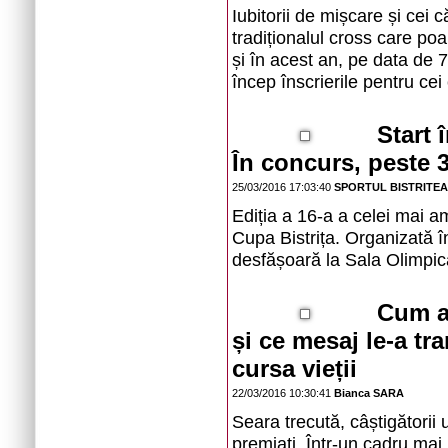
Iubitorii de mișcare și cei c
tradiționalul cross care po
și în acest an, pe data de 
încep înscrierile pentru cei
Start 
În concurs, peste 3
25/03/2016 17:03:40
SPORTUL BISTRITE
Ediția a 16-a a celei mai 
Cupa Bistrița. Organizată 
desfășoară la Sala Olimpică
Cum ar
și ce mesaj le-a tr
cursa vieții
22/03/2016 10:30:41
Bianca SARA
Seara trecută, câștigătorii 
premiați. Într-un cadru mai p