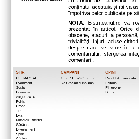
cu contul de FaceBook. Auto
conținutul acestuia și își va a
împotriva celor publicate pe si
NOTĂ:
Bistrițeanul.ro vă r
prezentat în articol. Orice d
obscene, atacuri la persoană, 
trivialități, injurii aduse cit
despre care se scrie în arti
comentariului, ștergerea inte
comentarii.
STIRI
CAMPANII
OPINII
ULTIMA ORA
1Leu+1Leu=2Cersetori
Rondul de dimineață
Eveniment
De Craciun fii mai bun
Editorial
Social
Fii reporter
Economic
B.-Log
Alegeri 2016
Politic
Urban
112
Lyla
Misterele Bistriței
Sănătate
Divertisment
Sport
Cârlionț