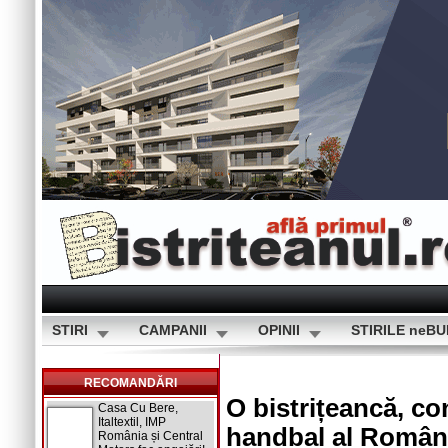
STIRI
CAMPANII
OPINII
STIRILE neB
RECOMANDĂRI
O bistrițeancă, co
Casa Cu Bere,
Italtextil, IMP
handbal al Români
România și Central