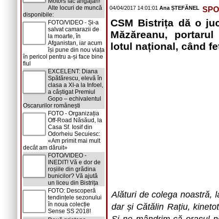
Motors fac angajări!
Alte locuri de muncă
04/04/2017 14:01:01
Ana ȘTEFĂNEL
SPO
disponibile:
CSM Bistrița dă o ju
FOTO/VIDEO - Și-a
salvat camarazii de
Măzăreanu, portarul 
la moarte, în
Afganistan, iar acum
lotul național, când fe
își pune din nou viața
în pericol pentru a-și face bine
fiul
EXCELENT: Diana
Spătărescu, elevă în
clasa a XI-a la Infoel,
a câștigat Premiul
Gopo – echivalentul
Oscarurilor românești
FOTO - Organizația
Off-Road Năsăud, la
Casa Sf. Iosif din
Odorheiu Secuiesc:
«Am primit mai mult
decât am dăruit»
FOTO/VIDEO -
INEDIT! Vă e dor de
roșiile din grădina
bunicilor? Vă ajută
un liceu din Bistrița
FOTO: Descoperă
Alături de colega noastră, 
tendințele sezonului
în noua colecție
dar și Cătălin Rațiu, kinet
Sense SS 2018!