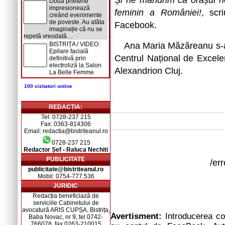
Și ne mândrim că orașul no
Două prietene
impresionează
feminin a României!
, scr
creând evenimente
de poveste. Au atâta
Facebook.
imaginație că nu se
repetă vreodată…
BISTRIȚA / VIDEO:
Ana Maria Măzăreanu s-a n
Epilare facială
Centrul Național de Excel
definitivă prin
electroliză la Salon
Alexandrion Cluj.
La Belle Femme
100 vizitatori online
REDACȚIA:
Tel: 0728-237 215
Fax: 0363-814306
Email: redactia@bistriteanul.ro
0728-237 215
Redactor Șef - Raluca Nechiti
PUBLICITATE
/er
publicitate@bistriteanul.ro
Mobil: 0754-777.536
JURIDIC
Redacția beneficiază de
serviciile Cabinetului de
avocatură ARIS CUPȘA, Bistrița,
Avertisment:
Introducerea com
Baba Novac, nr 9, tel 0742-
766078, fax 0263-210015