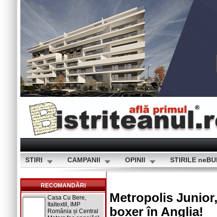
STIRI
CAMPANII
OPINII
STIRILE neB
RECOMANDĂRI
Metropolis Junior, 
Casa Cu Bere,
Italtextil, IMP
boxer în Anglia!
România și Central