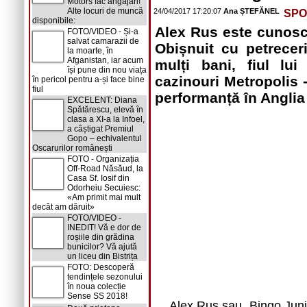
Motors fac angajări!
Alte locuri de muncă
24/04/2017 17:20:07
Ana ȘTEFĂNEL
SPO
disponibile:
Alex Rus este cunosc
FOTO/VIDEO - Și-a
salvat camarazii de
Obișnuit cu petrecer
la moarte, în
Afganistan, iar acum
mulți bani, fiul lu
își pune din nou viața
cazinouri Metropolis 
în pericol pentru a-și face bine
fiul
performanță în Anglia
EXCELENT: Diana
Spătărescu, elevă în
clasa a XI-a la Infoel,
a câștigat Premiul
Gopo – echivalentul
Oscarurilor românești
FOTO - Organizația
Off-Road Năsăud, la
Casa Sf. Iosif din
Odorheiu Secuiesc:
«Am primit mai mult
decât am dăruit»
FOTO/VIDEO -
INEDIT! Vă e dor de
roșiile din grădina
bunicilor? Vă ajută
un liceu din Bistrița
FOTO: Descoperă
tendințele sezonului
în noua colecție
Sense SS 2018!
Alex Rus sau „Bingo Junio