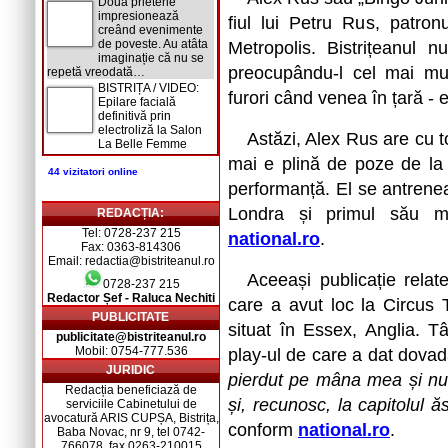
Două prietene
impresionează
fiul lui Petru Rus, patron
creând evenimente
de poveste. Au atâta
Metropolis. Bistrițeanul 
imaginație că nu se
preocupându-l cel mai mult
repetă vreodată…
BISTRIȚA / VIDEO:
furori când venea în țară - e
Epilare facială
definitivă prin
electroliză la Salon
Astăzi, Alex Rus are cu 
La Belle Femme
mai e plină de poze de la p
44 vizitatori online
performanță. El se antrene
Londra și primul său me
REDACȚIA:
Tel: 0728-237 215
national.ro
.
Fax: 0363-814306
Email: redactia@bistriteanul.ro
Aceeași publicație rela
0728-237 215
Redactor Șef - Raluca Nechiti
care a avut loc la Circus
PUBLICITATE
situat în Essex, Anglia. T
publicitate@bistriteanul.ro
Mobil: 0754-777.536
play-ul de care a dat dovad
JURIDIC
pierdut pe mâna mea și nu
Redacția beneficiază de
și, recunosc, la capitolul 
serviciile Cabinetului de
avocatură ARIS CUPȘA, Bistrița,
conform
national.ro
.
Baba Novac, nr 9, tel 0742-
766078, fax 0263-210015