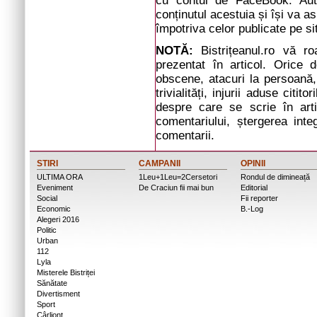
cu contul de FaceBook. Auto
conținutul acestuia și își va a
împotriva celor publicate pe si
NOTĂ:
Bistrițeanul.ro vă r
prezentat în articol. Orice d
obscene, atacuri la persoană, 
trivialități, injurii aduse cit
despre care se scrie în arti
comentariului, ștergerea inte
comentarii.
STIRI
CAMPANII
OPINII
ULTIMA ORA
1Leu+1Leu=2Cersetori
Rondul de dimineață
Eveniment
De Craciun fii mai bun
Editorial
Social
Fii reporter
Economic
B.-Log
Alegeri 2016
Politic
Urban
112
Lyla
Misterele Bistriței
Sănătate
Divertisment
Sport
Cârlionț