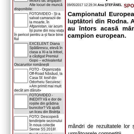
Motors fac angajări!
Alte locuri de muncă
09/05/2017 12:29:34
Ana ȘTEFĂNEL
SPO
disponibile:
Campionatul European
FOTO/VIDEO - Și-a
salvat camarazii de
luptători din Rodna. A
la moarte, în
Afganistan, iar acum
au întors acasă mân
își pune din nou viața
campion european.
în pericol pentru a-și face bine
fiul
EXCELENT: Diana
Spătărescu, elevă în
clasa a XI-a la Infoel,
a câștigat Premiul
Gopo – echivalentul
Oscarurilor românești
FOTO - Organizația
Off-Road Năsăud, la
Casa Sf. Iosif din
Odorheiu Secuiesc:
«Am primit mai mult
decât am dăruit»
FOTO/VIDEO -
INEDIT! Vă e dor de
roșiile din grădina
bunicilor? Vă ajută
un liceu din Bistrița
FOTO: Descoperă
tendințele sezonului
în noua colecție
mândri de rezultatele lor 
Sense SS 2018!
următoarele competiții.