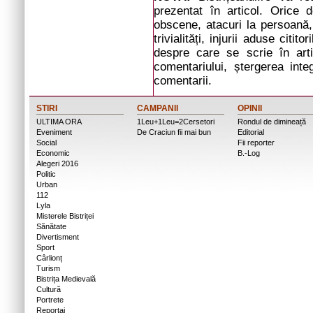
prezentat în articol. Orice d
obscene, atacuri la persoană, 
trivialități, injurii aduse cit
despre care se scrie în arti
comentariului, ștergerea inte
comentarii.
STIRI
CAMPANII
OPINII
ULTIMA ORA
1Leu+1Leu=2Cersetori
Rondul de dimineață
Eveniment
De Craciun fii mai bun
Editorial
Social
Fii reporter
Economic
B.-Log
Alegeri 2016
Politic
Urban
112
Lyla
Misterele Bistriței
Sănătate
Divertisment
Sport
Cârlionț
Turism
Bistrița Medievală
Cultură
Portrete
Reportaj