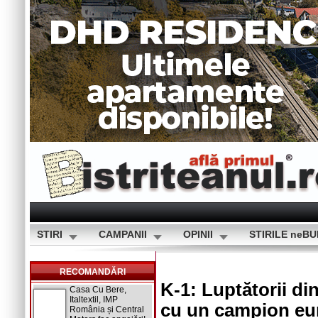
STIRI
CAMPANII
OPINII
STIRILE neB
RECOMANDĂRI
K-1: Luptătorii di
Casa Cu Bere,
Italtextil, IMP
cu un campion eu
România și Central