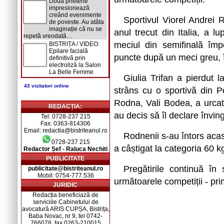
Două prietene
impresionează
creând evenimente
Sportivul Viorel Andrei
de poveste. Au atâta
imaginație că nu se
anul trecut din Italia, a l
repetă vreodată…
meciul din semifinală împo
BISTRIȚA / VIDEO:
Epilare facială
puncte după un meci greu, î
definitivă prin
electroliză la Salon
La Belle Femme
Giulia Trifan a pierdut 
43 vizitatori online
strâns cu o sportivă din Po
Rodna, Vali Bodea, a urcat și
REDACȚIA:
au decis să îl declare învin
Tel: 0728-237 215
Fax: 0363-814306
Email: redactia@bistriteanul.ro
Rodnenii s-au întors ac
0728-237 215
a câștigat la categoria 60 k
Redactor Șef - Raluca Nechiti
PUBLICITATE
Pregătirile continuă în
publicitate@bistriteanul.ro
Mobil: 0754-777.536
următoarele competiții - pri
JURIDIC
Redacția beneficiază de
serviciile Cabinetului de
avocatură ARIS CUPȘA, Bistrița,
Baba Novac, nr 9, tel 0742-
766078, fax 0263-210015