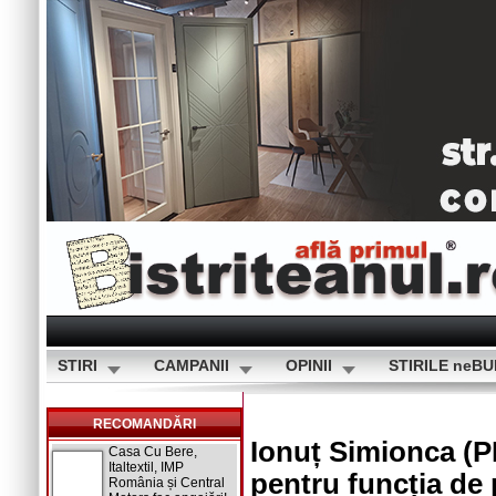
STIRI
CAMPANII
OPINII
STIRILE neB
RECOMANDĂRI
Ionuț Simionca (
Casa Cu Bere,
Italtextil, IMP
pentru funcția de p
România și Central