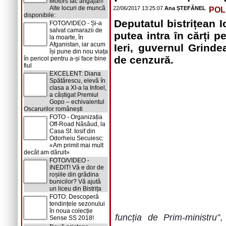
Motors fac angajări!
Alte locuri de muncă
22/06/2017 13:25:07
Ana ȘTEFĂNEL
POL
disponibile:
Deputatul bistrițean
FOTO/VIDEO - Și-a
salvat camarazii de
putea intra în cărți 
la moarte, în
Afganistan, iar acum
Ieri, guvernul Grinde
își pune din nou viața
de cenzură.
în pericol pentru a-și face bine
fiul
EXCELENT: Diana
Spătărescu, elevă în
clasa a XI-a la Infoel,
a câștigat Premiul
Gopo – echivalentul
Oscarurilor românești
FOTO - Organizația
Off-Road Năsăud, la
Casa Sf. Iosif din
Odorheiu Secuiesc:
«Am primit mai mult
decât am dăruit»
FOTO/VIDEO -
INEDIT! Vă e dor de
roșiile din grădina
bunicilor? Vă ajută
un liceu din Bistrița
FOTO: Descoperă
tendințele sezonului
în noua colecție
funcția de Prim-ministru”
,
Sense SS 2018!