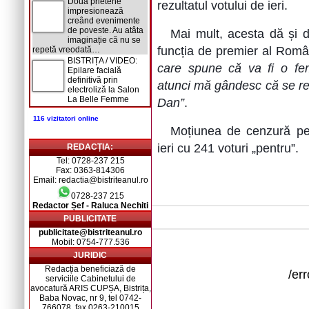
Două prietene
rezultatul votului de ieri.
impresionează
creând evenimente
de poveste. Au atâta
Mai mult, acesta dă și d
imaginație că nu se
funcția de premier al Româ
repetă vreodată…
BISTRIȚA / VIDEO:
care spune că va fi o fe
Epilare facială
definitivă prin
atunci mă gândesc că se r
electroliză la Salon
La Belle Femme
Dan”
.
116 vizitatori online
Moțiunea de cenzură pe
ieri cu 241 voturi „pentru”.
REDACȚIA:
Tel: 0728-237 215
Fax: 0363-814306
Email: redactia@bistriteanul.ro
0728-237 215
Redactor Șef - Raluca Nechiti
PUBLICITATE
publicitate@bistriteanul.ro
Mobil: 0754-777.536
JURIDIC
Redacția beneficiază de
/er
serviciile Cabinetului de
avocatură ARIS CUPȘA, Bistrița,
Baba Novac, nr 9, tel 0742-
766078, fax 0263-210015