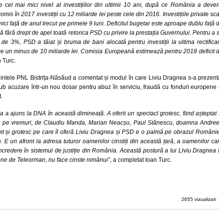
ste cel mai mici nivel al investițiilor din ultimii 10 ani, după ce România a deven
mis în 2017 investiții cu 12 miliarde lei peste cele din 2016. Investițiile private sc
ici față de anul trecut pe primele 9 luni. Deficitul bugetar este aproape dublu față 
ă fără drept de apel toată retorica PSD cu privire la prestația Guvernului. Pentru a 
t de 3%, PSD a tăiat și bruma de bani alocată pentru investiții la ultima rectifica
e un minus de 10 miliarde lei. Comisia Europeană estimează pentru 2018 deficit 
n Turc.
tele PNL Bistrița-Năsăud a comentat și modul în care Liviu Dragnea s-a prezent
sub acuzare într-un nou dosar pentru abuz în serviciu, fraudă cu fonduri europene 
.
a ajuns la DNA în această dimineață. A oferit un spectacl grotesc, fiind așteptat 
ock pe vremuri, de Claudiu Manda, Marian Neacșu, Paul Stănescu, doamna Andre
it și grotesc pe care îl oferă Liviu Dragnea și PSD e o palmă pe obrazul Românie
. E un afront la adresa tuturor oamenilor cinstiți din această țară, a oamenilor ca
ncredere în sistemul de justiție din România. Această postură a lui Liviu Dragnea 
ne de Teleorman, nu face cinste nimănui”
, a completat Ioan Turc.
2655 vizualizari