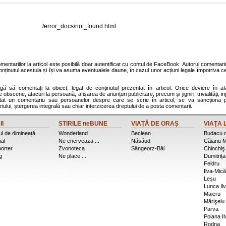
/error_docs/not_found.html
entariilor la articol este posibilă doar autentificat cu contul de FaceBook. Autorul comentariu
onținutul acestuia și își va asuma eventualele daune, în cazul unor acțiuni legale împotriva ce
agă să comentați la obiect, legat de conținutul prezentat în articol. Orice deviere în af
 obscene, atacuri la persoană, afișarea de anunțuri publicitare, precum și jigniri, trivialități, inj
stat un comentariu sau persoanelor despre care se scrie în articol, se va sancționa p
ului, ștergerea integrală sau chiar interzicerea dreptului de a posta comentarii.
II
STIRILE neBUNE
VIAȚĂ DE ORAȘ
VIAȚA 
l de dimineață
Wonderland
Beclean
Budacu 
ial
Ne enerveaza ...
Năsăud
Căianu M
porter
Zvonoteca
Sângeorz-Băi
Chiochiş
g
Ne place ...
Dumitrița
Feldru
Ilva-Mică
Leșu
Lunca Ilv
Maieru
Mărişelu
Parva
Poiana Il
Rodna