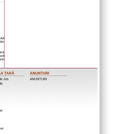
lui
lor
ara
urii
rin
LA ȚARĂ
ANUNTURI
de Jos
ANUNTURI
ic
ei
vei