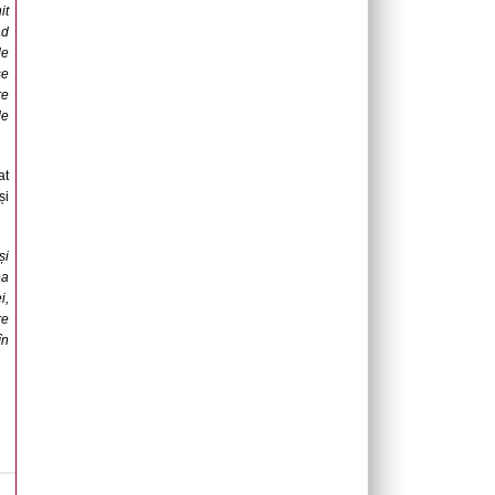
it
ad
de
se
re
de
at
și
și
ea
i,
re
în