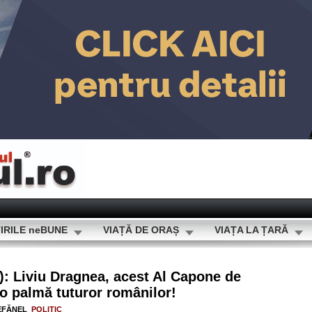
IRILE neBUNE
VIAȚĂ DE ORAȘ
VIAȚA LA ȚARĂ
): Liviu Dragnea, acest Al Capone de
o palmă tuturor românilor!
EFĂNEL
POLITIC