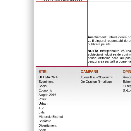
Avertisment:
Introducerea com
va fi singurul responsabil de c
publicate pe site.
NOTĂ:
Bistrițeanul.ro vă ro
subiectului, folosirea de cuvinte
aduse cititorilor care au po
cenzurarea partială a comentari
STIRI
CAMPANII
OPIN
ULTIMA ORA
1Leu+1Leu=2Cersetori
Rondu
Eveniment
De Craciun fii mai bun
Editor
Social
Fii re
Economic
B.-Lo
Alegeri 2016
Politic
Urban
112
Lyla
Misterele Bistriței
Sănătate
Divertisment
Sport