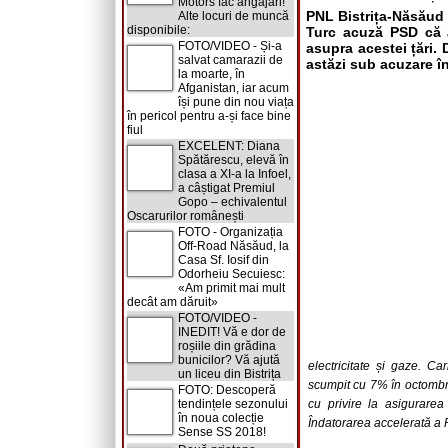
Motors fac angajări!
PNL Bistrița-Năsăud 
Alte locuri de muncă
disponibile:
Turc acuză PSD că a
FOTO/VIDEO - Și-a
asupra acestei țări.
salvat camarazii de
astăzi sub acuzare î
la moarte, în
Afganistan, iar acum
își pune din nou viața
în pericol pentru a-și face bine
fiul
EXCELENT: Diana
Spătărescu, elevă în
clasa a XI-a la Infoel,
a câștigat Premiul
Gopo – echivalentul
Oscarurilor românești
FOTO - Organizația
Off-Road Năsăud, la
Casa Sf. Iosif din
Odorheiu Secuiesc:
«Am primit mai mult
decât am dăruit»
FOTO/VIDEO -
INEDIT! Vă e dor de
roșiile din grădina
bunicilor? Vă ajută
electricitate și gaze. C
un liceu din Bistrița
scumpit cu 7% în octombr
FOTO: Descoperă
tendințele sezonului
cu privire la asigurare
în noua colecție
Îndatorarea accelerată a 
Sense SS 2018!