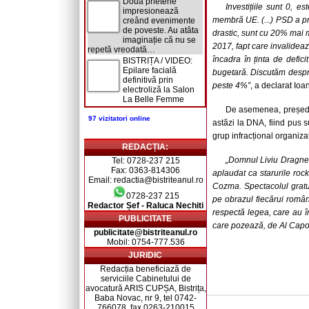
Două prietene
Investițiile sunt 0, e
impresionează
membră UE. (...) PSD a pro
creând evenimente
de poveste. Au atâta
drastic, sunt cu 20% mai m
imaginație că nu se
2017, fapt care invalideaz
repetă vreodată…
încadra în ținta de defici
BISTRIȚA / VIDEO:
Epilare facială
bugetară. Discutăm despr
definitivă prin
peste 4%”
, a declarat Ioa
electroliză la Salon
La Belle Femme
De asemenea, președin
97 vizitatori online
astăzi la DNA, fiind pus 
grup infracțional organizat
REDACȚIA:
„Domnul Liviu Dragnea 
Tel: 0728-237 215
Fax: 0363-814306
aplaudat ca starurile r
Email: redactia@bistriteanul.ro
Cozma. Spectacolul gratu
0728-237 215
pe obrazul fiecărui român
Redactor Șef - Raluca Nechiti
respectă legea, care au î
PUBLICITATE
care pozează, de Al Capo
publicitate@bistriteanul.ro
Mobil: 0754-777.536
JURIDIC
Redacția beneficiază de
serviciile Cabinetului de
avocatură ARIS CUPȘA, Bistrița,
Baba Novac, nr 9, tel 0742-
766078, fax 0263-210015