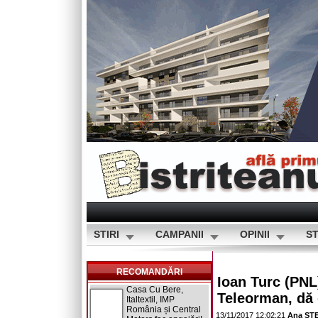
STIRI
CAMPANII
OPINII
ST
RECOMANDĂRI
Ioan Turc (PNL
Casa Cu Bere,
Teleorman, dă 
Italtextil, IMP
România și Central
13/11/2017 12:02:21
Ana ȘT