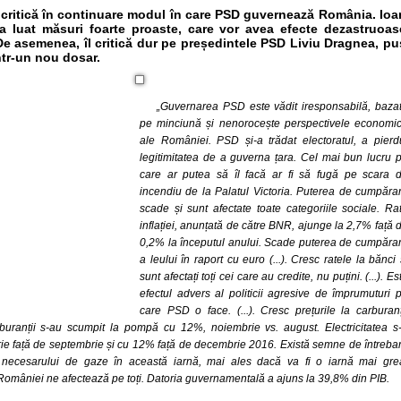
critică în continuare modul în care PSD guvernează România. Ioa
 luat măsuri foarte proaste, care vor avea efecte dezastruoas
 De asemenea, îl critică dur pe președintele PSD Liviu Dragnea, pu
ntr-un nou dosar.
„Guvernarea PSD este vădit iresponsabilă, baza
pe minciună și nenorocește perspectivele economi
ale României. PSD și-a trădat electoratul, a pierd
legitimitatea de a guverna țara. Cel mai bun lucru 
care ar putea să îl facă ar fi să fugă pe scara 
incendiu de la Palatul Victoria. Puterea de cumpăra
scade și sunt afectate toate categoriile sociale. Ra
inflației, anunțată de către BNR, ajunge la 2,7% față 
0,2% la începutul anului. Scade puterea de cumpăra
a leului în raport cu euro (...). Cresc ratele la bănci 
sunt afectați toți cei care au credite, nu puțini. (...). Es
efectul advers al politicii agresive de împrumuturi 
care PSD o face. (...). Cresc prețurile la carburanț
arburanții s-au scumpit la pompă cu 12%, noiembrie vs. august. Electricitatea s
ie față de septembrie și cu 12% față de decembrie 2016. Există semne de întreba
a necesarului de gaze în această iarnă, mai ales dacă va fi o iarnă mai gre
României ne afectează pe toți. Datoria guvernamentală a ajuns la 39,8% din PIB.