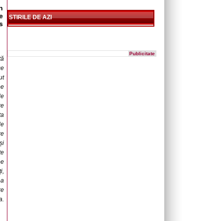
n
e
STIRILE DE AZI
s
Publicitate
tă
ce
ut
pe
de
re
ta
de
re
și
te
pe
i,
-a
re
a.