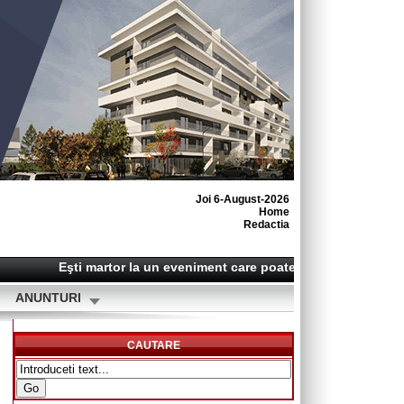
Joi 6-August-2026
Home
Redactia
Eşti martor la un eveniment care poate deveni o ştire? Su
ANUNTURI
CAUTARE