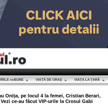
IRILE neBUNE
VIAȚĂ DE ORAȘ
VIAȚA LA ȚARĂ
u Onița, pe locul 4 la femei, Cristian Berari,
 Vezi ce-au făcut VIP-urile la Crosul Gabi