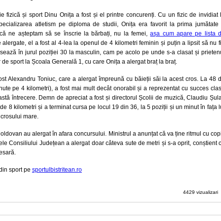
 fizică și sport Dinu Onița a fost și el printre concurenți. Cu un fizic de invidiat 
ecializarea atletism pe diploma de studii, Onița era favorit la prima jumătate
că ne așteptam să se înscrie la bărbați, nu la femei,
așa cum apare pe lista 
lergate, el a fost al 4-lea la openul de 4 kilometri feminin și puțin a lipsit să nu f
asează în jurul poziției 30 la masculin, cam pe acolo pe unde s-a clasat și prieten
r de sport la Școala Generală 1, cu care Onița a alergat braț la braț.
ost Alexandru Toniuc, care a alergat împreună cu băieții săi la acest cros. La 48 
nute pe 4 kilometri), a fost mai mult decât onorabil și a reprezentat cu succes cla
eastă întrecere. Demn de apreciat a fost și directorul Școlii de muzică, Claudiu Șula
de 8 kilometri și a terminat cursa pe locul 19 din 36, la 5 poziții și un minut în fața l
crosului mare.
dovan au alergat în afara concursului. Ministrul a anunțat că va ține ritmul cu copi
ele Consiliului Județean a alergat doar câteva sute de metri și s-a oprit, conștient 
esară.
 din sport pe
sportulbistritean.ro
4429 vizualizari