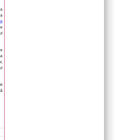
la
 a
de
ie
ul
de
sa
r,
ui
ii
că