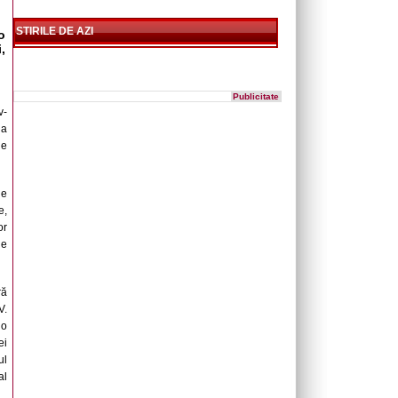
STIRILE DE AZI
o
,
Publicitate
v-
la
le
le
e,
or
de
ră
V.
 o
ei
ul
al