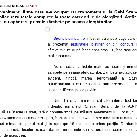
L BISTRITEAN
SPORT
veniment, firma care s-a ocupat cu cronometrajul la Gabi Szab
ice rezultatele complete la toate categoriile de alergători. Astăzi
le, au apărut și primele zâmbete pe seama alergătorilor.
Sportulbistritean.ro
a fost singura publicație care 
a prezentat
rezultatele bistrițenilor din concurs
câteva minute după încheierea crosului, însă doar ce
mai importante.
Astăzi, odată cu listele finale, au apărut și prime
zâmbete pe seama alergătorilor. Zâmbete răutăcioas
evident, fiindcă marea performanță a tutur
participanților a fost deja atinsă prin trecerea liniei 
sosire indiferent pe ce poziție.
Unul dintre cei mai remarcați alergători a fost, fă
îndoială, jurnalistul Cristian Berari, de la AS-T
 să se înscrie la start, fără o condiție fizică pe măsura evenimentului. Totuși, cu
ei 4 kilometri ai categoriei Open, în 30 de minute și 43 de secunde, ultimul dintre c
două minute de penultimul și la aproape 18 minute de prima poziție. Durdunel
icitat în ciuda locului ocupat, dar ne-am permite să-i sugerăm un control medic
ri de acest gen.