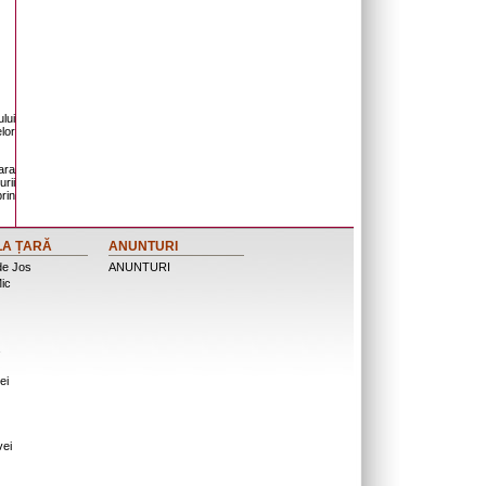
lui
lor
ara
urii
rin
LA ȚARĂ
ANUNTURI
de Jos
ANUNTURI
ic
ei
vei