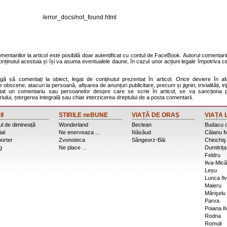
/error_docs/not_found.html
entariilor la articol este posibilă doar autentificat cu contul de FaceBook. Autorul comentariu
onținutul acestuia și își va asuma eventualele daune, în cazul unor acțiuni legale împotriva ce
agă să comentați la obiect, legat de conținutul prezentat în articol. Orice deviere în af
 obscene, atacuri la persoană, afișarea de anunțuri publicitare, precum și jigniri, trivialități, inj
stat un comentariu sau persoanelor despre care se scrie în articol, se va sancționa p
ului, ștergerea integrală sau chiar interzicerea dreptului de a posta comentarii.
II
STIRILE neBUNE
VIAȚĂ DE ORAȘ
VIAȚA 
l de dimineață
Wonderland
Beclean
Budacu 
ial
Ne enerveaza ...
Năsăud
Căianu M
porter
Zvonoteca
Sângeorz-Băi
Chiochiş
g
Ne place ...
Dumitrița
Feldru
Ilva-Mică
Leșu
Lunca Ilv
Maieru
Mărişelu
Parva
Poiana Il
Rodna
Romuli