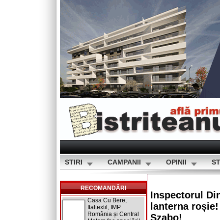
STIRI
CAMPANII
OPINII
ST
RECOMANDĂRI
Inspectorul Din
Casa Cu Bere,
lanterna roșie!
Italtextil, IMP
România și Central
Szabo!