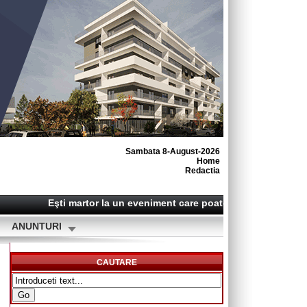
Sambata 8-August-2026
Home
Redactia
Eşti martor la un eveniment care poate deveni o ştire? S
ANUNTURI
CAUTARE