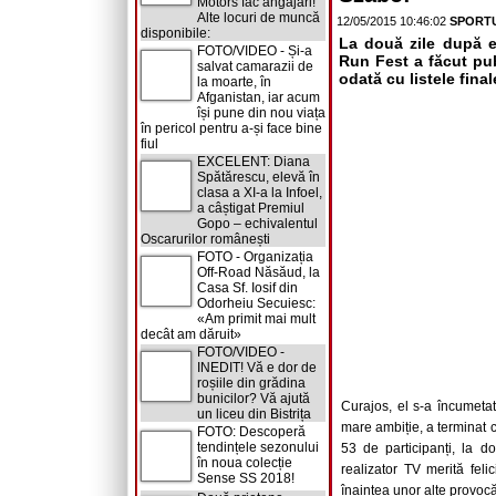
Motors fac angajări!
Alte locuri de muncă
12/05/2015 10:46:02
SPORTU
disponibile:
La două zile după e
FOTO/VIDEO - Și-a
Run Fest a făcut publ
salvat camarazii de
odată cu listele fina
la moarte, în
Afganistan, iar acum
își pune din nou viața
în pericol pentru a-și face bine
fiul
EXCELENT: Diana
Spătărescu, elevă în
clasa a XI-a la Infoel,
a câștigat Premiul
Gopo – echivalentul
Oscarurilor românești
FOTO - Organizația
Off-Road Năsăud, la
Casa Sf. Iosif din
Odorheiu Secuiesc:
«Am primit mai mult
decât am dăruit»
FOTO/VIDEO -
INEDIT! Vă e dor de
roșiile din grădina
bunicilor? Vă ajută
Curajos, el s-a încumetat
un liceu din Bistrița
mare ambiție, a terminat c
FOTO: Descoperă
tendințele sezonului
53 de participanți, la 
în noua colecție
realizator TV merită fel
Sense SS 2018!
înaintea unor alte provocă