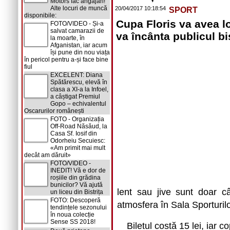
Motors fac angajări!
Alte locuri de muncă
20/04/2017 10:18:54
SPORT
disponibile:
Cupa Floris va avea l
FOTO/VIDEO - Și-a
salvat camarazii de
va încânta publicul bi
la moarte, în
Afganistan, iar acum
își pune din nou viața
în pericol pentru a-și face bine
fiul
EXCELENT: Diana
Spătărescu, elevă în
clasa a XI-a la Infoel,
a câștigat Premiul
Gopo – echivalentul
Oscarurilor românești
FOTO - Organizația
Off-Road Năsăud, la
Casa Sf. Iosif din
Odorheiu Secuiesc:
«Am primit mai mult
decât am dăruit»
FOTO/VIDEO -
INEDIT! Vă e dor de
roșiile din grădina
bunicilor? Vă ajută
lent sau jive sunt doar câ
un liceu din Bistrița
FOTO: Descoperă
atmosfera în Sala Sporturilo
tendințele sezonului
în noua colecție
Sense SS 2018!
Biletul costă 15 lei, iar c