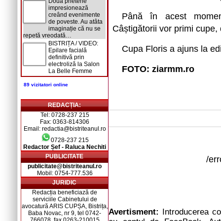
Două prietene
impresionează
creând evenimente
Până în acest moment
de poveste. Au atâta
Câștigătorii vor primi cupe,
imaginație că nu se
repetă vreodată…
BISTRIȚA / VIDEO:
Cupa Floris a ajuns la ed
Epilare facială
definitivă prin
electroliză la Salon
FOTO: ziarmm.ro
La Belle Femme
89 vizitatori online
REDACȚIA:
Tel: 0728-237 215
Fax: 0363-814306
Email: redactia@bistriteanul.ro
0728-237 215
Redactor Șef - Raluca Nechiti
PUBLICITATE
/er
publicitate@bistriteanul.ro
Mobil: 0754-777.536
JURIDIC
Redacția beneficiază de
serviciile Cabinetului de
avocatură ARIS CUPȘA, Bistrița,
Avertisment:
Introducerea com
Baba Novac, nr 9, tel 0742-
766078, fax 0263-210015