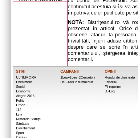
cu contul de FaceBook. Auto
conținutul acestuia și își va a
împotriva celor publicate pe si
NOTĂ:
Bistrițeanul.ro vă r
prezentat în articol. Orice d
obscene, atacuri la persoană, 
trivialități, injurii aduse cit
despre care se scrie în arti
comentariului, ștergerea inte
comentarii.
STIRI
CAMPANII
OPINII
ULTIMA ORA
1Leu+1Leu=2Cersetori
Rondul de dimineață
Eveniment
De Craciun fii mai bun
Editorial
Social
Fii reporter
Economic
B.-Log
Alegeri 2016
Politic
Urban
112
Lyla
Misterele Bistriței
Sănătate
Divertisment
Sport
Cârlionț