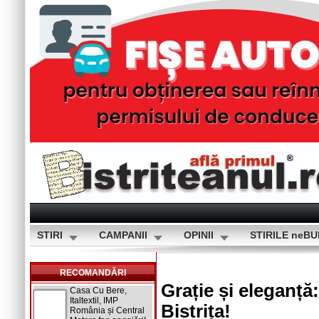
STIRI
CAMPANII
OPINII
STIRILE neB
RECOMANDĂRI
Grație și eleganță
Casa Cu Bere,
Italtextil, IMP
Bistrița!
România și Central