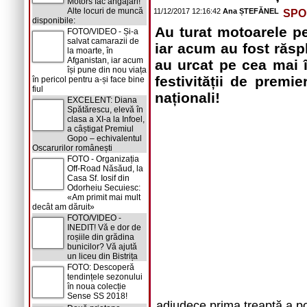
Motors fac angajări!
Alte locuri de muncă
11/12/2017 12:16:42
Ana ȘTEFĂNEL
SPO
disponibile:
Au turat motoarele pe
FOTO/VIDEO - Și-a
salvat camarazii de
iar acum au fost răspl
la moarte, în
Afganistan, iar acum
au urcat pe cea mai î
își pune din nou viața
festivității de premi
în pericol pentru a-și face bine
fiul
naționali!
EXCELENT: Diana
Spătărescu, elevă în
clasa a XI-a la Infoel,
a câștigat Premiul
Gopo – echivalentul
Oscarurilor românești
FOTO - Organizația
Off-Road Năsăud, la
Casa Sf. Iosif din
Odorheiu Secuiesc:
«Am primit mai mult
decât am dăruit»
FOTO/VIDEO -
INEDIT! Vă e dor de
roșiile din grădina
bunicilor? Vă ajută
un liceu din Bistrița
FOTO: Descoperă
tendințele sezonului
în noua colecție
Sense SS 2018!
adjudece prima treaptă a p