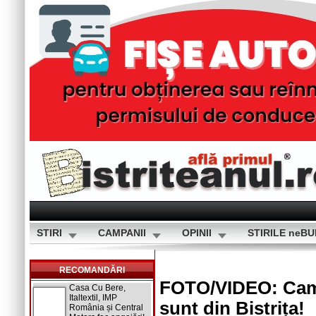
STIRI
CAMPANII
OPINII
STIRILE neB
RECOMANDĂRI
FOTO/VIDEO: Campi
Casa Cu Bere,
Italtextil, IMP
sunt din Bistrița!
România și Central