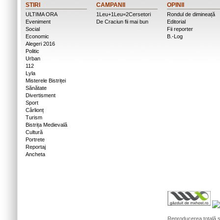
STIRI
CAMPANII
OPINII
ULTIMA ORA
1Leu+1Leu=2Cersetori
Rondul de dimineață
Eveniment
De Craciun fii mai bun
Editorial
Social
Fii reporter
Economic
B.-Log
Alegeri 2016
Politic
Urban
112
Lyla
Misterele Bistriței
Sănătate
Divertisment
Sport
Cârlionț
Turism
Bistrița Medievală
Cultură
Portrete
Reportaj
Ancheta
Reproducerea totală sa