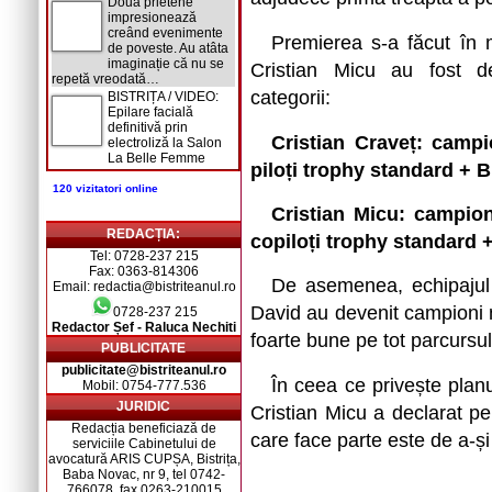
Două prietene
impresionează
creând evenimente
Premierea s-a făcut în mo
de poveste. Au atâta
imaginație că nu se
Cristian Micu au fost d
repetă vreodată…
categorii:
BISTRIȚA / VIDEO:
Epilare facială
definitivă prin
Cristian Craveț: campi
electroliză la Salon
La Belle Femme
piloți trophy standard
+ B
120 vizitatori online
Cristian Micu: campion
REDACȚIA:
copiloți
trophy standard
Tel: 0728-237 215
Fax: 0363-814306
De asemenea, echipajul 
Email: redactia@bistriteanul.ro
David au devenit campioni na
0728-237 215
Redactor Șef - Raluca Nechiti
foarte bune pe tot parcursu
PUBLICITATE
publicitate@bistriteanul.ro
În ceea ce privește planu
Mobil: 0754-777.536
JURIDIC
Cristian Micu a declarat pen
Redacția beneficiază de
care face parte este de a-și
serviciile Cabinetului de
avocatură ARIS CUPȘA, Bistrița,
Baba Novac, nr 9, tel 0742-
766078, fax 0263-210015