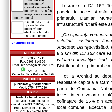
Două prietene
impresionează
Lucrările la DJ 162 Te
creând evenimente
de poveste. Au atâta
podețe de acces și asfalt
imaginație că nu se
primarului Damian Munte
repetă vreodată…
BISTRIȚA / VIDEO:
infrastructură rutieră este 
Epilare facială
definitivă prin
electroliză la Salon
„Cu siguranță vom intra î
La Belle Femme
asfaltați, susținerea fina
37 vizitatori online
Județean Bistrița-Năsăud.
8,3 km din DJ 162 care va fi
REDACȚIA:
Tel: 0728-237 215
valoarea investiției fiind
Fax: 0363-814306
Email: redactia@bistriteanul.ro
Bistriteanul.ro, primarul 
0728-237 215
Redactor Șef - Raluca Nechiti
Tot la Archiud au debut
PUBLICITATE
reabilitare capitală a Cămin
publicitate@bistriteanul.ro
Mobil: 0754-777.536
parte de Compania Naționa
JURIDIC
investiția cu o valoare tot
Redacția beneficiază de
cofinațare de 25% din acea
serviciile Cabinetului de
avocatură ARIS CUPȘA, Bistrița,
local comunei. Execuția l
Baba Novac, nr 9, tel 0742-
766078, fax 0263-210015