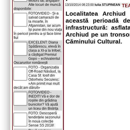
Motors fac angajări!
Alte locuri de muncă
13/10/2014 08:23:00
Iulia STUPINEAN
TE
disponibile:
Localitatea Archiu
FOTO/VIDEO - Și-a
salvat camarazii de
această perioadă de
la moarte, în
Afganistan, iar acum
infrastructură: asfl
își pune din nou viața
Archiud pe un tronson
în pericol pentru a-și face bine
fiul
Căminului Cultural.
EXCELENT: Diana
Spătărescu, elevă în
clasa a XI-a la Infoel,
a câștigat Premiul
Gopo – echivalentul
Oscarurilor românești
FOTO - Organizația
Off-Road Năsăud, la
Casa Sf. Iosif din
Odorheiu Secuiesc:
«Am primit mai mult
decât am dăruit»
FOTO/VIDEO -
INEDIT! Vă e dor de
roșiile din grădina
bunicilor? Vă ajută
un liceu din Bistrița
FOTO: Descoperă
tendințele sezonului
în noua colecție
Sense SS 2018!