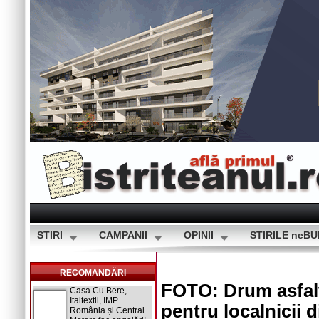
STIRI
CAMPANII
OPINII
STIRILE neB
RECOMANDĂRI
FOTO: Drum asfalt
Casa Cu Bere,
Italtextil, IMP
pentru localnicii 
România și Central