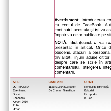
Avertisment:
Introducerea com
cu contul de FaceBook. Auto
conținutul acestuia și își va a
împotriva celor publicate pe si
NOTĂ:
Bistrițeanul.ro vă r
prezentat în articol. Orice d
obscene, atacuri la persoană, 
trivialități, injurii aduse cit
despre care se scrie în arti
comentariului, ștergerea inte
comentarii.
STIRI
CAMPANII
OPINII
ULTIMA ORA
1Leu+1Leu=2Cersetori
Rondul de dimineață
Eveniment
De Craciun fii mai bun
Editorial
Social
Fii reporter
Economic
B.-Log
Alegeri 2016
Politic
Urban