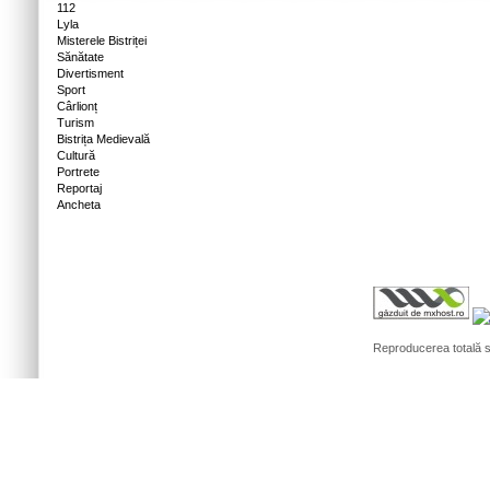
112
Lyla
Misterele Bistriței
Sănătate
Divertisment
Sport
Cârlionț
Turism
Bistrița Medievală
Cultură
Portrete
Reportaj
Ancheta
Reproducerea totală sa