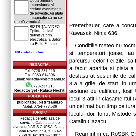
Două prietene
impresionează
creând evenimente
de poveste. Au atâta
imaginație că nu se
repetă vreodată…
Pretterbauer, care a concur
BISTRIȚA / VIDEO:
Epilare facială
Kawasaki Ninja 636.
definitivă prin
electroliză la Salon
La Belle Femme
Conditiile meteo nu tocma
si temperaturi joase, au
108 vizitatori online
parcursul celor trei zile, s
REDACȚIA:
a facut aparitia si pista a
Tel: 0728-237 215
Fax: 0363-814306
desfasurat sesiunile de cali
Email: redactia@bistriteanul.ro
3-a a grilei de start, in u
0728-237 215
sesiune de calificari, Ios
Redactor Șef - Raluca Nechiti
PUBLICITATE
locul 3 atit in clasamentul
publicitate@bistriteanul.ro
un cel mai bun timp pe tura
Mobil: 0754-777.536
JURIDIC
locului doi, Ionut Mistode 
Redacția beneficiază de
Catalin Cazacu.
serviciile Cabinetului de
avocatură ARIS CUPȘA, Bistrița,
Baba Novac, nr 9, tel 0742-
Reamintim ca RoSBK Chal
766078, fax 0263-210015