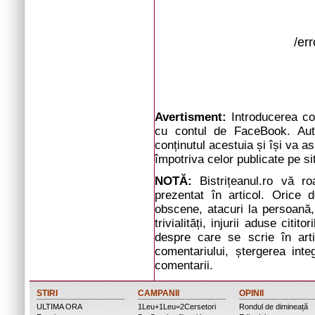
/er
Avertisment:
Introducerea com
cu contul de FaceBook. Auto
conținutul acestuia și își va a
împotriva celor publicate pe si
NOTĂ:
Bistrițeanul.ro vă r
prezentat în articol. Orice d
obscene, atacuri la persoană, 
trivialități, injurii aduse cit
despre care se scrie în arti
comentariului, ștergerea inte
comentarii.
STIRI
CAMPANII
OPINII
ULTIMA ORA
1Leu+1Leu=2Cersetori
Rondul de dimineață