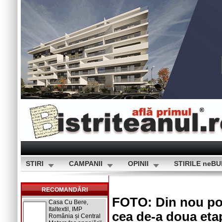
STIRI
CAMPANII
OPINII
STIRILE neB
RECOMANDĂRI
FOTO: Din nou pod
Casa Cu Bere,
Italtextil, IMP
cea de-a doua et
România și Central