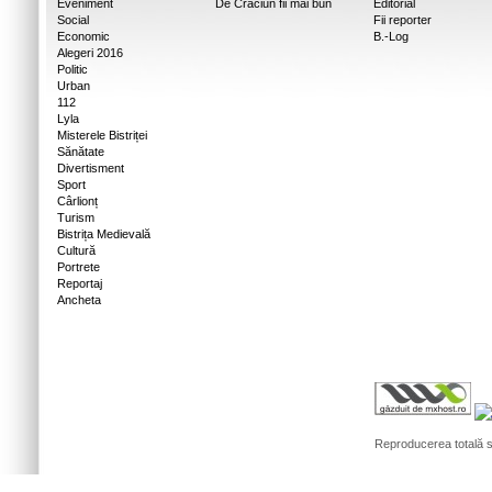
Eveniment
De Craciun fii mai bun
Editorial
Social
Fii reporter
Economic
B.-Log
Alegeri 2016
Politic
Urban
112
Lyla
Misterele Bistriței
Sănătate
Divertisment
Sport
Cârlionț
Turism
Bistrița Medievală
Cultură
Portrete
Reportaj
Ancheta
Reproducerea totală sa