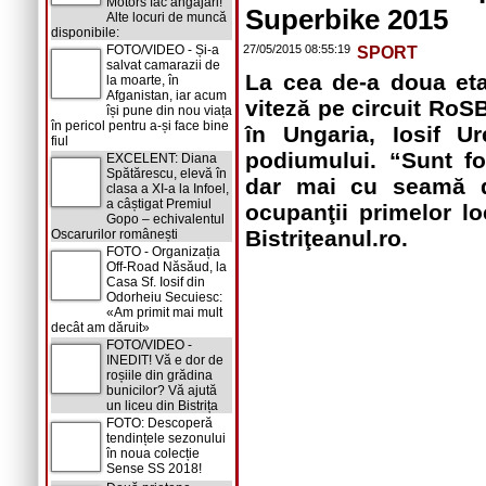
Motors fac angajări!
Superbike 2015
Alte locuri de muncă
disponibile:
FOTO/VIDEO - Și-a
27/05/2015 08:55:19
SPORT
salvat camarazii de
La cea de-a doua et
la moarte, în
Afganistan, iar acum
viteză pe circuit RoS
își pune din nou viața
în pericol pentru a-și face bine
în Ungaria, Iosif U
fiul
podiumului. “Sunt fo
EXCELENT: Diana
Spătărescu, elevă în
dar mai cu seamă d
clasa a XI-a la Infoel,
a câștigat Premiul
ocupanţii primelor lo
Gopo – echivalentul
Bistriţeanul.ro.
Oscarurilor românești
FOTO - Organizația
Off-Road Năsăud, la
Casa Sf. Iosif din
Odorheiu Secuiesc:
«Am primit mai mult
decât am dăruit»
FOTO/VIDEO -
INEDIT! Vă e dor de
roșiile din grădina
bunicilor? Vă ajută
un liceu din Bistrița
FOTO: Descoperă
tendințele sezonului
în noua colecție
Sense SS 2018!