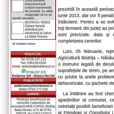
Două prietene
impresionează
creând evenimente
prezintă în această perioa
de poveste. Au atâta
imaginație că nu se
iunie 2013, dar vor fi penal
repetă vreodată…
întârziere.
Pentru a se evi
BISTRIȚA / VIDEO:
Epilare facială
toţi fermierii din județ au pr
definitivă prin
electroliză la Salon
sunt precizate, data şi
La Belle Femme
completarea cererilor.
42 vizitatori online
Luni, 25 februarie, repr
REDACȚIA:
Agricultură Bistrița – Năs
Tel: 0728-237 215
Fax: 0363-814306
o instruire legată de deru
Email: redactia@bistriteanul.ro
suprafețele de teren, pe a
0728-237 215
Redactor Șef - Raluca Nechiti
cu privire la unele probl
PUBLICITATE
defavorizate, cu pachete de
publicitate@bistriteanul.ro
Mobil: 0754-777.536
La întâlnire au fost chem
JURIDIC
Redacția beneficiază de
aparținător al comunei, ca
serviciile Cabinetului de
celorlalți posibili beneficia
avocatură ARIS CUPȘA, Bistrița,
Baba Novac, nr 9, tel 0742-
ai Primăriei și Consiliului
766078, fax 0263-210015