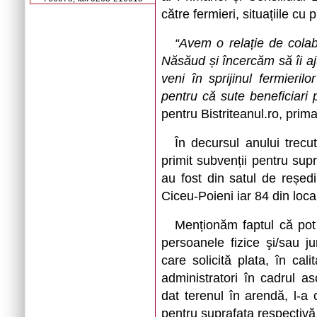
către fermieri, situațiile cu
“Avem o relație de colab
Năsăud și încercăm să îi aj
veni în sprijinul fermieri
pentru că sute beneficiari 
pentru Bistriteanul.ro, prim
În decursul anului trec
primit subvenții pentru supr
au fost din satul de reșe
Ciceu-Poieni iar 84 din loca
Menționăm faptul că pot 
persoanele fizice şi/sau j
care solicită plata, în cal
administratori în cadrul aso
dat terenul în arendă, l-a c
pentru suprafaţa respectivă