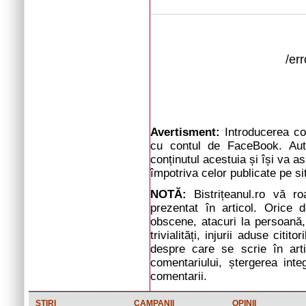
/er
Avertisment:
Introducerea com
cu contul de FaceBook. Auto
conținutul acestuia și își va a
împotriva celor publicate pe si
NOTĂ:
Bistrițeanul.ro vă r
prezentat în articol. Orice d
obscene, atacuri la persoană, 
trivialități, injurii aduse cit
despre care se scrie în arti
comentariului, ștergerea inte
comentarii.
STIRI
CAMPANII
OPINII