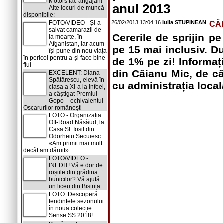
Motors fac angajări!
anul 2013
Alte locuri de muncă
disponibile:
FOTO/VIDEO - Și-a
26/02/2013 13:04:16
Iulia STUPINEAN
CĂ
salvat camarazii de
Cererile de sprijin p
la moarte, în
Afganistan, iar acum
pe 15 mai inclusiv. D
își pune din nou viața
în pericol pentru a-și face bine
de 1% pe zi! Informați
fiul
din Căianu Mic, de că
EXCELENT: Diana
Spătărescu, elevă în
cu administrația loca
clasa a XI-a la Infoel,
a câștigat Premiul
Gopo – echivalentul
Oscarurilor românești
FOTO - Organizația
Off-Road Năsăud, la
Casa Sf. Iosif din
Odorheiu Secuiesc:
«Am primit mai mult
decât am dăruit»
FOTO/VIDEO -
INEDIT! Vă e dor de
roșiile din grădina
bunicilor? Vă ajută
un liceu din Bistrița
FOTO: Descoperă
tendințele sezonului
în noua colecție
Sense SS 2018!