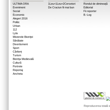
ULTIMA ORA
1Leu+1Leu=2Cersetori
Rondul de dimineață
Eveniment
De Craciun fii mai bun
Editorial
Social
Fii reporter
Economic
B.-Log
Alegeri 2016
Politic
Urban
112
Lyla
Misterele Bistriței
Sănătate
Divertisment
Sport
Cârlionț
Turism
Bistrița Medievală
Cultură
Portrete
Reportaj
Ancheta
Reproducerea totală sa