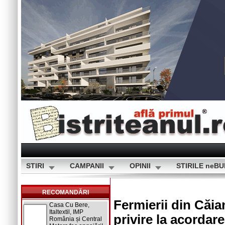
STIRI
CAMPANII
OPINII
STIRILE neB
RECOMANDĂRI
Fermierii din Căia
Casa Cu Bere,
Italtextil, IMP
privire la acordar
România și Central