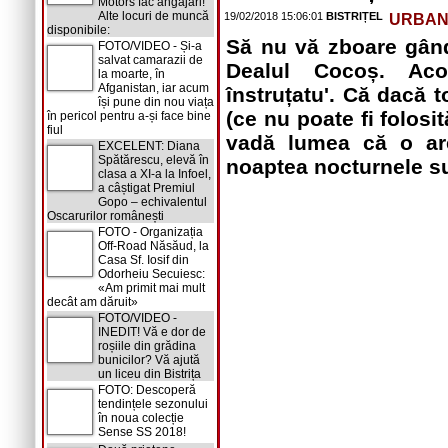
Motors fac angajări!
Alte locuri de muncă
19/02/2018 15:06:01
BISTRIȚEL
URBA
disponibile:
Să nu vă zboare gând
FOTO/VIDEO - Și-a
salvat camarazii de
Dealul Cocoș. Aco
la moarte, în
Afganistan, iar acum
înstruțatu'. Că dacă 
își pune din nou viața
(ce nu poate fi folosi
în pericol pentru a-și face bine
fiul
vadă lumea că o are
EXCELENT: Diana
Spătărescu, elevă în
noaptea nocturnele su
clasa a XI-a la Infoel,
a câștigat Premiul
Gopo – echivalentul
Oscarurilor românești
FOTO - Organizația
Off-Road Năsăud, la
Casa Sf. Iosif din
Odorheiu Secuiesc:
«Am primit mai mult
decât am dăruit»
FOTO/VIDEO -
INEDIT! Vă e dor de
roșiile din grădina
bunicilor? Vă ajută
un liceu din Bistrița
FOTO: Descoperă
tendințele sezonului
în noua colecție
Sense SS 2018!