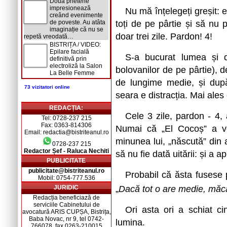
Două prietene
impresionează
Nu mă înțelegeți greșit: 
creând evenimente
de poveste. Au atâta
toți de pe pârtie și să nu
imaginație că nu se
doar trei zile. Pardon! 4!
repetă vreodată…
BISTRIȚA / VIDEO:
Epilare facială
S-a bucurat lumea și d
definitivă prin
electroliză la Salon
bolovanilor de pe pârtie), d
La Belle Femme
de lungime medie, și după 
73 vizitatori online
seara e distracția. Mai ales 
REDACȚIA:
Cele 3 zile, pardon - 4, 
Tel: 0728-237 215
Fax: 0363-814306
Numai că „El Cocoș” a ve
Email: redactia@bistriteanul.ro
minunea lui, „născută” din a
0728-237 215
Redactor Șef - Raluca Nechiti
să nu fie dată uitării: și a a
PUBLICITATE
publicitate@bistriteanul.ro
Probabil că ăsta fusese p
Mobil: 0754-777.536
JURIDIC
„
Dacă tot o are medie, măcar
Redacția beneficiază de
serviciile Cabinetului de
Ori asta ori a schiat ci
avocatură ARIS CUPȘA, Bistrița,
Baba Novac, nr 9, tel 0742-
lumina.
766078, fax 0263-210015