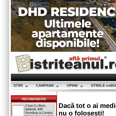
STIRI
CAMPANII
OPINII
STIRILE neB
RECOMANDĂRI
Dacă tot o ai medi
Casa Cu Bere,
Italtextil, IMP
nu o folosești!
România și Central