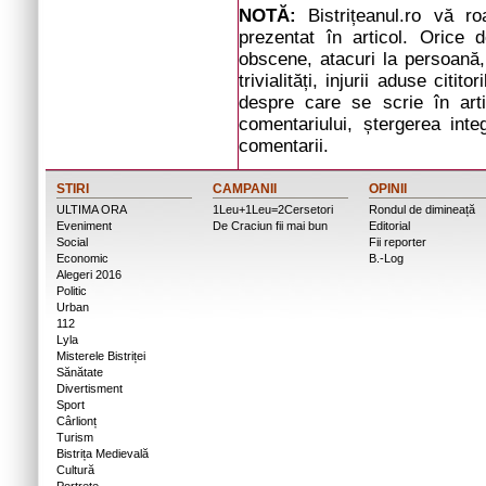
NOTĂ:
Bistrițeanul.ro vă r
prezentat în articol. Orice d
obscene, atacuri la persoană, 
trivialități, injurii aduse cit
despre care se scrie în arti
comentariului, ștergerea inte
comentarii.
STIRI
CAMPANII
OPINII
ULTIMA ORA
1Leu+1Leu=2Cersetori
Rondul de dimineață
Eveniment
De Craciun fii mai bun
Editorial
Social
Fii reporter
Economic
B.-Log
Alegeri 2016
Politic
Urban
112
Lyla
Misterele Bistriței
Sănătate
Divertisment
Sport
Cârlionț
Turism
Bistrița Medievală
Cultură