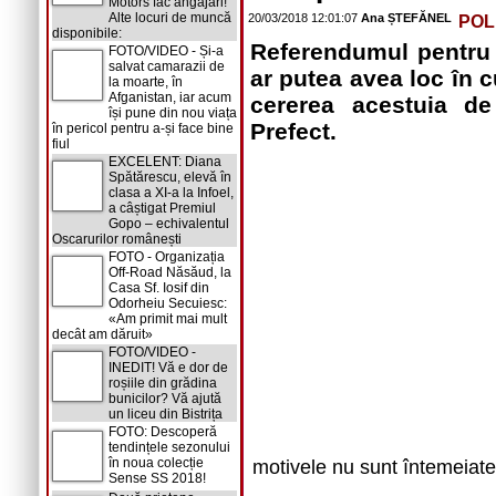
Motors fac angajări!
Alte locuri de muncă
20/03/2018 12:01:07
Ana ȘTEFĂNEL
POL
disponibile:
Referendumul pentru 
FOTO/VIDEO - Și-a
salvat camarazii de
ar putea avea loc în 
la moarte, în
Afganistan, iar acum
cererea acestuia d
își pune din nou viața
Prefect.
în pericol pentru a-și face bine
fiul
EXCELENT: Diana
Spătărescu, elevă în
clasa a XI-a la Infoel,
a câștigat Premiul
Gopo – echivalentul
Oscarurilor românești
FOTO - Organizația
Off-Road Năsăud, la
Casa Sf. Iosif din
Odorheiu Secuiesc:
«Am primit mai mult
decât am dăruit»
FOTO/VIDEO -
INEDIT! Vă e dor de
roșiile din grădina
bunicilor? Vă ajută
un liceu din Bistrița
FOTO: Descoperă
tendințele sezonului
în noua colecție
motivele nu sunt întemeiate
Sense SS 2018!