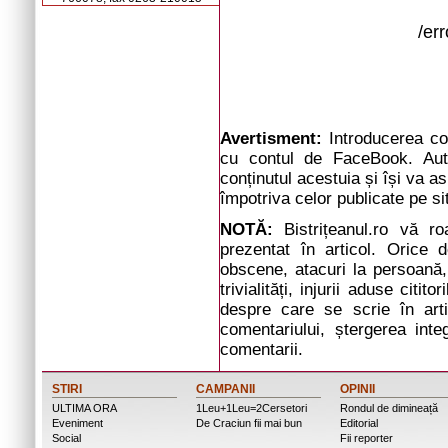
/er
Avertisment:
Introducerea com
cu contul de FaceBook. Auto
conținutul acestuia și își va a
împotriva celor publicate pe si
NOTĂ:
Bistrițeanul.ro vă r
prezentat în articol. Orice d
obscene, atacuri la persoană, 
trivialități, injurii aduse cit
despre care se scrie în arti
comentariului, ștergerea inte
comentarii.
STIRI
CAMPANII
OPINII
ULTIMA ORA
1Leu+1Leu=2Cersetori
Rondul de dimineață
Eveniment
De Craciun fii mai bun
Editorial
Social
Fii reporter