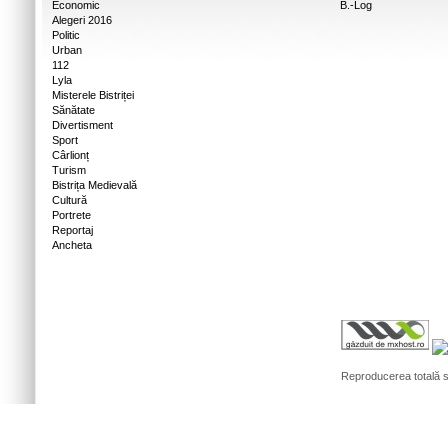
Economic
B.-Log
Alegeri 2016
Politic
Urban
112
Lyla
Misterele Bistriței
Sănătate
Divertisment
Sport
Cârlionț
Turism
Bistrița Medievală
Cultură
Portrete
Reportaj
Ancheta
Reproducerea totală sa