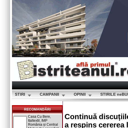
STIRI
CAMPANII
OPINII
STIRILE neB
RECOMANDĂRI
Continuă discuții
Casa Cu Bere,
Italtextil, IMP
a respins cererea
România și Central