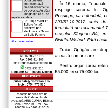
Două prietene
În 16 martie, Tribunalul
impresionează
creând evenimente
respinge cererea lui 
de poveste. Au atâta
imaginație că nu se
Respinge, ca nefondată, ce
repetă vreodată…
293/31.10.2017 emis de P
BISTRIȚA / VIDEO:
Epilare facială
formulată de reclamantul T.
definitivă prin
electroliză la Salon
orașului Sîngeorz-Băi, în 
La Belle Femme
Bistrița-Năsăud. Fără cheltu
60 vizitatori online
Traian Ogâgău are drep
REDACȚIA:
această comunicare.
Tel: 0728-237 215
Fax: 0363-814306
Email: redactia@bistriteanul.ro
Pentru organizarea refer
0728-237 215
55.000 lei și 75.000 lei.
Redactor Șef - Raluca Nechiti
PUBLICITATE
publicitate@bistriteanul.ro
Mobil: 0754-777.536
JURIDIC
Redacția beneficiază de
serviciile Cabinetului de
avocatură ARIS CUPȘA, Bistrița,
Baba Novac, nr 9, tel 0742-
766078, fax 0263-210015