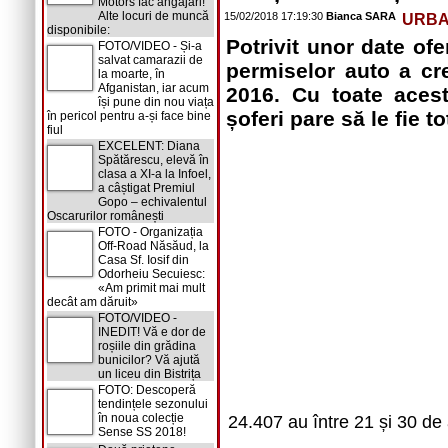
Motors fac angajări!
Alte locuri de muncă
15/02/2018 17:19:30
Bianca SARA
URB
disponibile:
Potrivit unor date ofe
FOTO/VIDEO - Și-a
salvat camarazii de
permiselor auto a cr
la moarte, în
Afganistan, iar acum
2016. Cu toate acest
își pune din nou viața
șoferi pare să le fie 
în pericol pentru a-și face bine
fiul
EXCELENT: Diana
Spătărescu, elevă în
clasa a XI-a la Infoel,
a câștigat Premiul
Gopo – echivalentul
Oscarurilor românești
FOTO - Organizația
Off-Road Năsăud, la
Casa Sf. Iosif din
Odorheiu Secuiesc:
«Am primit mai mult
decât am dăruit»
FOTO/VIDEO -
INEDIT! Vă e dor de
roșiile din grădina
bunicilor? Vă ajută
un liceu din Bistrița
FOTO: Descoperă
tendințele sezonului
în noua colecție
24.407 au între 21 și 30 de 
Sense SS 2018!