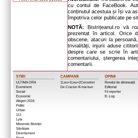
cu contul de FaceBook. Auto
conținutul acestuia și își va a
împotriva celor publicate pe si
NOTĂ:
Bistrițeanul.ro vă r
prezentat în articol. Orice d
obscene, atacuri la persoană, 
trivialități, injurii aduse cit
despre care se scrie în arti
comentariului, ștergerea inte
comentarii.
STIRI
CAMPANII
OPINII
ULTIMA ORA
1Leu+1Leu=2Cersetori
Rondul de dimineață
Eveniment
De Craciun fii mai bun
Editorial
Social
Fii reporter
Economic
B.-Log
Alegeri 2016
Politic
Urban
112
Lyla
Misterele Bistriței
Sănătate
Divertisment
Sport