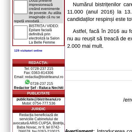
Două prietene
Numărul bistrițenilor ca
impresionează
creând evenimente
11.000 (anul 2016) la 13
de poveste. Au atâta
imaginație că nu se
candidaților respinși este t
repetă vreodată…
BISTRIȚA / VIDEO:
Epilare facială
Astfel, facă în 2016 au f
definitivă prin
nu au reușit să treacă de 
electroliză la Salon
La Belle Femme
2.000 mai mult.
129 vizitatori online
REDACȚIA:
Tel: 0728-237 215
Fax: 0363-814306
Email: redactia@bistriteanul.ro
0728-237 215
Redactor Șef - Raluca Nechiti
PUBLICITATE
/er
publicitate@bistriteanul.ro
Mobil: 0754-777.536
JURIDIC
Redacția beneficiază de
serviciile Cabinetului de
avocatură ARIS CUPȘA, Bistrița,
Baba Novac, nr 9, tel 0742-
Avertisment:
Introducerea com
766078, fax 0263-210015