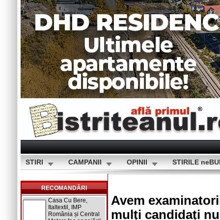
STIRI
CAMPANII
OPINII
STIRILE neB
RECOMANDĂRI
Avem examinatorii
Casa Cu Bere,
Italtextil, IMP
mulți candidați n
România și Central