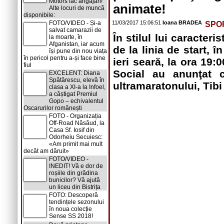
Motors fac angajări!
animate!
Alte locuri de muncă
disponibile:
FOTO/VIDEO - Și-a
11/03/2017 15:06:51
Ioana BRADEA
SPO
salvat camarazii de
În stilul lui caracteri
la moarte, în
Afganistan, iar acum
de la linia de start, 
își pune din nou viața
în pericol pentru a-și face bine
ieri seară, la ora 19
fiul
Social au anunţat 
EXCELENT: Diana
Spătărescu, elevă în
ultramaratonului, Tibi
clasa a XI-a la Infoel,
a câștigat Premiul
Gopo – echivalentul
Oscarurilor românești
FOTO - Organizația
Off-Road Năsăud, la
Casa Sf. Iosif din
Odorheiu Secuiesc:
«Am primit mai mult
decât am dăruit»
FOTO/VIDEO -
INEDIT! Vă e dor de
roșiile din grădina
bunicilor? Vă ajută
un liceu din Bistrița
FOTO: Descoperă
tendințele sezonului
în noua colecție
Sense SS 2018!