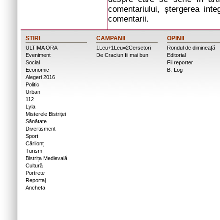
comentariului, ștergerea inte
comentarii.
STIRI
CAMPANII
OPINII
ULTIMA ORA
1Leu+1Leu=2Cersetori
Rondul de dimineață
Eveniment
De Craciun fii mai bun
Editorial
Social
Fii reporter
Economic
B.-Log
Alegeri 2016
Politic
Urban
112
Lyla
Misterele Bistriței
Sănătate
Divertisment
Sport
Cârlionț
Turism
Bistrița Medievală
Cultură
Portrete
Reportaj
Ancheta