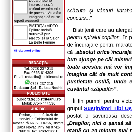
Două prietene
impresionează
creând evenimente
scăzute şi vânturi kataba
de poveste. Au atâta
imaginație că nu se
concurs...
"
repetă vreodată…
BISTRIȚA / VIDEO:
Bistriţenii care au alerga
Epilare facială
definitivă prin
pentru spitalul copiilor
”, în
electroliză la Salon
La Belle Femme
de încurajare pentru marato
66 vizitatori online
că „
absolut orice încuraja
bun ajunge pe căi misteri
REDACȚIA:
toate acestea mă vor îm
Tel: 0728-237 215
Fax: 0363-814306
imagina cât de mult cont
Email: redactia@bistriteanul.ro
pustietate ostilă, unde
0728-237 215
Redactor Șef - Raluca Nechiti
cuvântul «
zăpadă»
”
.
PUBLICITATE
publicitate@bistriteanul.ro
Îi ţin pumnii pentru vic
Mobil: 0754-777.536
grupul
Susţinători Tibi Uş
JURIDIC
Redacția beneficiază de
postat o savuroasă descr
serviciile Cabinetului de
„
Dragilor, nici o şansă să
avocatură ARIS CUPȘA, Bistrița,
Baba Novac, nr 9, tel 0742-
etapă cu 20 minute mai r
766078, fax 0263-210015