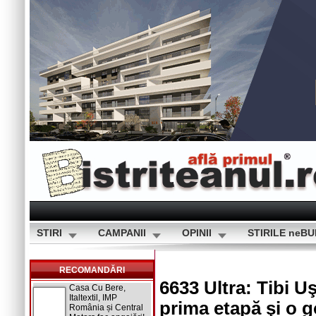
STIRI
CAMPANII
OPINII
STIRILE neB
RECOMANDĂRI
6633 Ultra: Tibi U
Casa Cu Bere,
Italtextil, IMP
prima etapă şi o 
România și Central