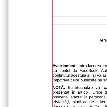
/er
Avertisment:
Introducerea com
cu contul de FaceBook. Auto
conținutul acestuia și își va a
împotriva celor publicate pe si
NOTĂ:
Bistrițeanul.ro vă r
prezentat în articol. Orice d
obscene, atacuri la persoană, 
trivialități, injurii aduse cit
despre care se scrie în arti